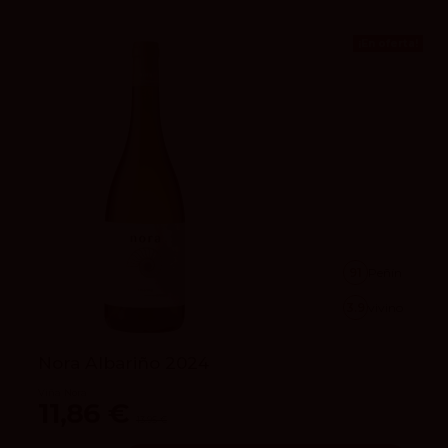
¡En oferta!
91
Peñín
3.9
vivino
Nora Albariño 2024
Viña Nora
11,86 €
13,95 €