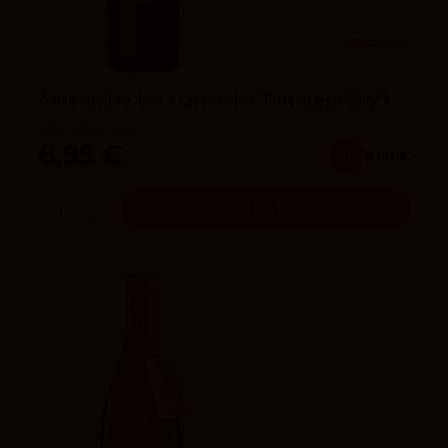
92
Peñín
Aldeón De Lar Garnacha Tintorera 2023
Bodegas Paco Mulero
6,95 €
x6
6.60 €
Añadir