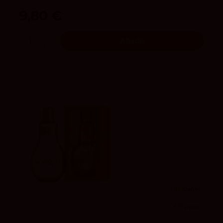
Cuatro Rayas
9,80 €
Añadir
91
Peñín
3.9
vivino