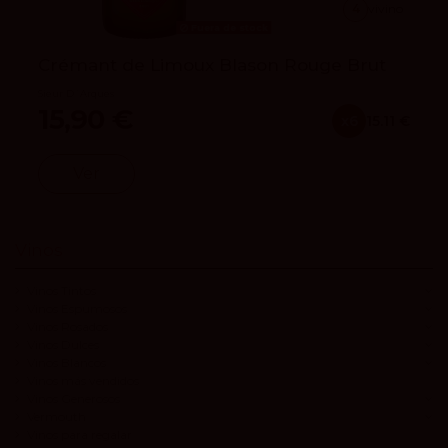
4
vivino
Fuera de stock
Crémant de Limoux Blason Rouge Brut
Sieur D´Arques
15,90 €
x6
15.11 €
Ver
Vinos
Vinos Tintos
Vinos Espumosos
Vinos Rosados
Vinos Dulces
Vinos Blancos
Vinos más vendidos
Vinos Generosos
Vermouth
Vinos para regalar