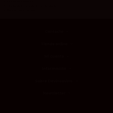
Vinos para aperitivo
Vinos para compartir con amigos
Barbacoas y carnes
Contacto
Tienda online
Mi cuenta
Información
Sobre Devinoavino
Newsletter