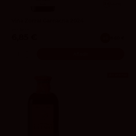
3.6
vivino
Viña Zorzal Garnacha 2024
Viña Zorzal
6,85 €
x6
6.60 €
Añadir
¡En oferta!