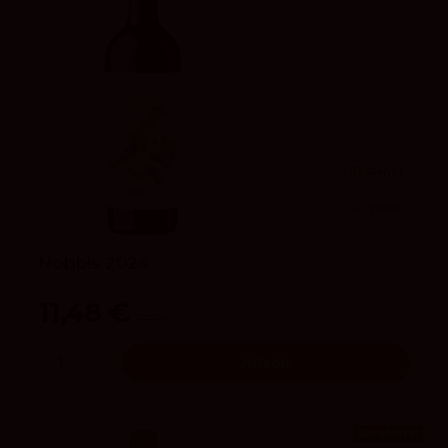
91
Peñín
4.1
vivino
Nobbis 2024
Tres Piedras
11,48 €
12,75 €
Añadir
¡En oferta!