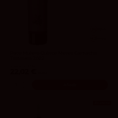
94
Peñín
4.3
vivino
Paco Mulero Quince Meses Garnacha
Tintorera 2022
Bodegas Paco Mulero
22,02 €
25,90 €
Añadir
¡En oferta!