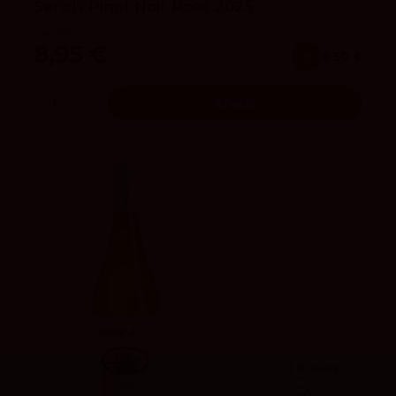
Sericis Pinot Noir Rosé 2025
Murviedro
8,95 €
x6
8.50 €
Añadir
4
vivino