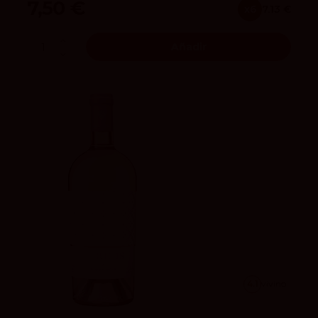
7,50 €
x6
7.13 €
Añadir
4.1
vivino