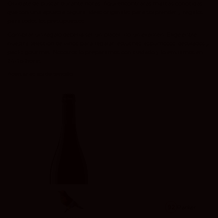
Olvídate de buscar durante horas. Aquí encontrarás marcas conocidas
que son una apuesta segura, ideas originales para sorprender y regalos
para todos los presupuestos.
Comprar un regalo debería ser un placer, no un examen. Elige entre
nuestra selección de vinos para regalar, estuches, espumosos, destilados y
packs gourmet. Nosotros lo preparamos con cuidado y lo enviamos en
24/48 horas.
Acertar es así de sencillo.
92
Parker