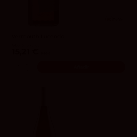
90
Peñín
Vermouth Lucendo
Selección Lucendo
15,21 €
16,90 €
Añadir