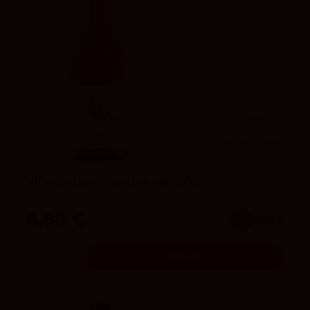
3.5
vivino
90
Tim Atkin
Viña Zorzal Chardonnay 2025
Viña Zorzal
6,90 €
x6
6.56 €
Añadir