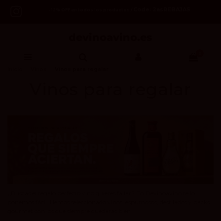
Code: 2asREBAJAS
-12% OFF en todos los productos /
0
Inicio
Vinos
Vinos para regalar
Vinos para regalar
¿Buscas el regalo perfecto y no quieres fallar? En Devinoavino te lo
ponemos fácil. Hemos seleccionado vinos, espumosos, destilados y packs
gourmet con los que siempre quedarás bien.