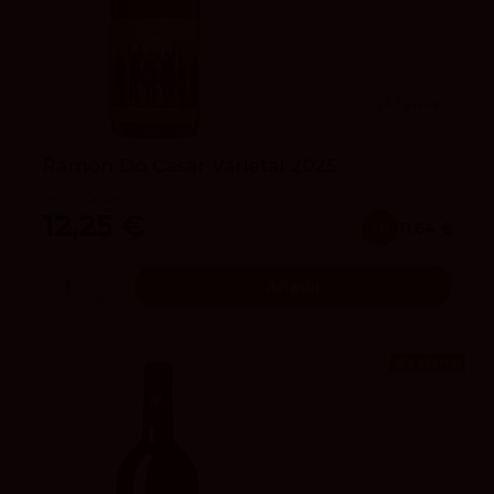
4.1
vivino
Ramón Do Casar Varietal 2025
Ramón Do Casar
12,25 €
x6
11.64 €
Añadir
¡En oferta!