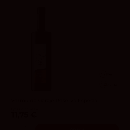
92
Peñín
4.2
vivino
Vermú de Garaje Reserva Especial
By Curro Premium
11,75 €
Añadir