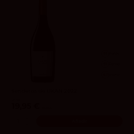
91
Peñín
91
Parker
4.1
vivino
Senderos de UKAN 2022
UKAN
19,95 €
21,25 €
Añadir