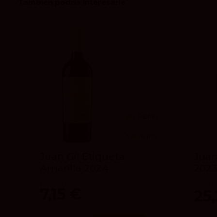
También podría interesarle
90
Peñín
3.8
vivino
Juan Gil Etiqueta
Juan
Amarilla 2024
202
Bodegas Juan Gil
Bodegas 
7,15 €
25