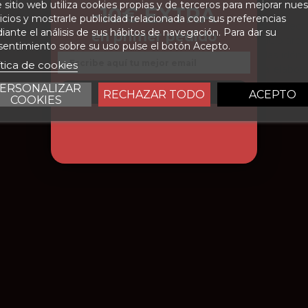
 sitio web utiliza cookies propias y de terceros para mejorar nues
placer precio excepcional de
-10€ EXTRA
icios y mostrarle publicidad relacionada con sus preferencias
La Finca, de unas 120 hect
botella
750 ml
ante el análisis de sus hábitos de navegación. Para dar su
en primer pedido
metros sobre un suelo areno
entimiento sobre su uso pulse el botón Acepto.
93
características son las idóne
Email
ítica de cookies
muy utilizada en la elabo
Cabernet Sauvignon, Syr
ERSONALIZAR
CONSEGUIR DESCUENTO
RECHAZAR TODO
ACEPTO
condiciones de Jumilla y c
COOKIES