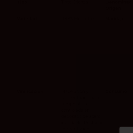
Tipo
Tinto Crianza
Denominaci
Origen
Variedad
100% Monastrell
Maridaje
Vinificación
Maceración y
Consumo
fermentación bajo
temperatura
controlada en
depósitos de acero
inoxidable. Posterior
fermentación