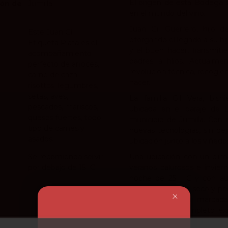
El origen de esta Bodega s
ón de
Jumilla
en el mundo del vino.
Juan Gil Guerrero, hijo 
Este Juan Gil
otorgando el legado a su hij
Etiqueta Plata es el
y el buen hacer, transmiti
acompañamiento
padres a hijos. Actualmen
perfecto de arroces,
revolución técnica, recogien
carne de caza,
hacer.
risottos, legumbres,
setas, aves,
La familia Gil Vera, bi
pescados, mariscos,
ubicada en el paraje de 
quesos fuertes, todo
municipio de Jumilla. Con 
tipo de carnes y
nuevas tecnologías, sin dej
asados.
ubicación junto a los viñedo
Se recomienda servir
Una ubicación con un clim
por debajo de 15 ºC.
veranos calurosos e inviern
noche de 25 º C y con aus
sobre un terreno seco y pe
personalidad tan marcada
asegurarse el completo éx
Amarilla, al valor seguro d