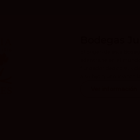
Bodegas Ju
El origen de esta Bodeg
adentrarse en el mundo 
fundador dedicó su vida
a su hijo quién afianzó l
Ver información