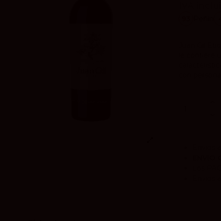
IVA inclu
93
Peñín
Juan Gil Eti
le confiere 
característi
con personal
Envíos a
ENVIO 
Los
PA
Envíos a