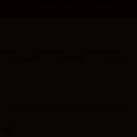
Code: 2asREBAJAS
-12% OFF en todos los productos /
lancos
Rosados
Espumosos
Vermouths
PACKS
Gourmet
UAN GIL
 Gil Etiqueta Plata 2023
0 €