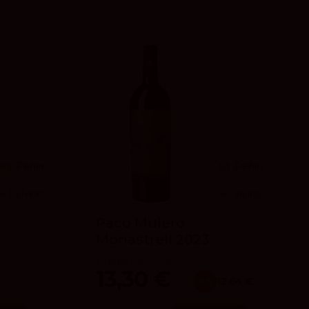
93
Peñín
93
Peñín
4.1
vivino
4
vivino
Paco Mulero
Monastrell 2023
Bodegas Paco Mulero
13,30 €
x6
12.64 €