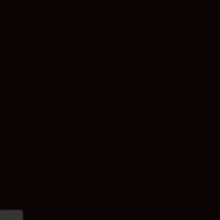
e remonta a 1916, cuando Juan Gil decidió adentrarse
del fundador dedicó su vida a consolidar la bodega
o quién afianzó la imagen de la bodega hacia la calidad
endo los conocimientos de lo aprendido y el oficio de
te, la cuarta generación enlaza la tradición con la
do los frutos del trabajo de sus predecesores del saber
snietos del fundador construyen una nueva bodega
La Aragona, en el llamado Término de Arriba, en el
el objetivo de adaptarse a los nuevos tiempos y a las
ar de lado un control exhaustivo de la viña, de ahí su
s.
a extremo y con grandes contrastes de temperatura,
os fríos diferencias de temperaturas entre el día y la
encia de lluvias. Todo esto junto a viñas asentadas
dregoso otorgan a los vinos de Juan Gil ese carácter y
 y característica. Unas condiciones perfectas para
ito de sus vinos, desde su gama de entrada Etiqueta
e su exclusivo Etiqueta Azul, pasando con una relación