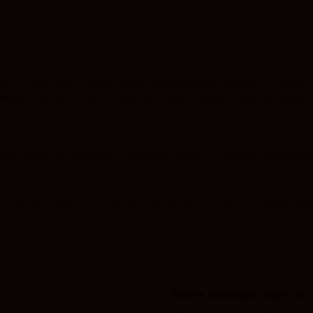
 un monastrell que expresa con maestría la riqueza de su terruño. Un
ración y una crianza precisa.
otan su juventud y concentración.
Nariz:
Aromas intensos a frutos n
Boca:
Potente y estructurado, con taninos dulces y bien integrados. 
asa, guisos de legumbres, embutidos ibéricos y quesos semicurados.
ofrece una experiencia intensa y placentera. Un vino con cuerpo, eleg
Sobre Bodegas Juan Gil