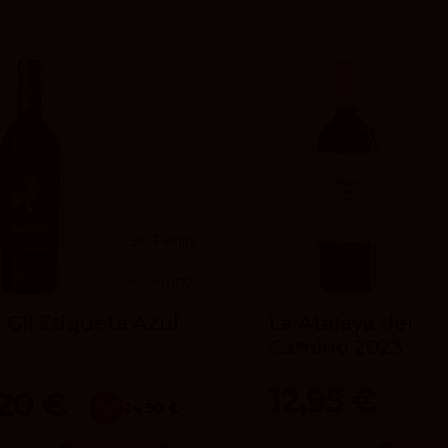
96
Peñín
4.2
vivino
 Gil Etiqueta Azul
La Atalaya del
3
Camino 2023
Juan Gil
Bodegas Atalaya
12,95 €
,20 €
x6
24.90 €