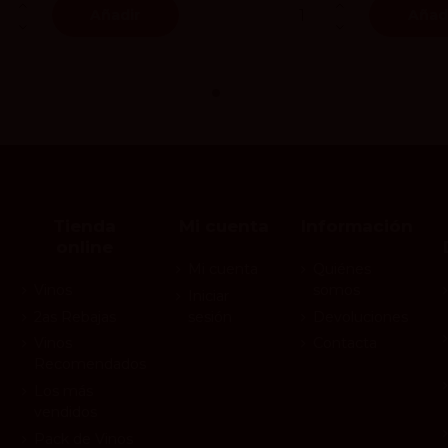
Añadir
Añad
Tienda
Mi cuenta
Información
online
Mi cuenta
Quiénes
Vinos
somos
Iniciar
2as Rebajas
sesión
Devoluciones
Vinos
Contacta
Recomendados
Los más
vendidos
Pack de Vinos