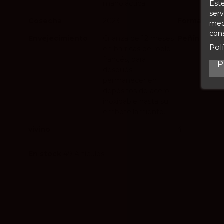
Este
manoláctica.
serv
Cosecha
2023
Formato de 
medi
cons
Envejecimiento
Crianza de 12 meses
Peñín
Pol
en barricas de roble
francés, para
P
después
permanecer en
depósitos de acero
inoxidable hasta su
embotellamiento.
vivino
4
En stock
49 Artículos