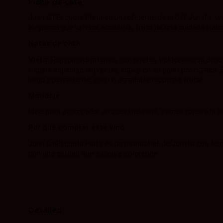
Ficha de cata
Juan Gil Etiqueta Plata es un referente de la D.O. Jumilla,
elegancia que lo hace accesible, fruto de una cuidada elabo
Notas de cata
Vista:
Rojo picota intenso, con ribetes violáceos que den
toques especiados (vainilla, clavo) de su paso por barrica.
largo y persistente, con un agradable recuerdo frutal.
Maridaje
Ideal para acompañar arroces melosos, carnes rojas a la br
Por qué comprar este vino
Juan Gil Etiqueta Plata es un monastrell de Jumilla que te 
con una calidad que siempre sorprende.
Detalles