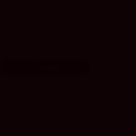
ido
4
vivino
queta Plata es un monastrell de la D.O. Jumilla que destaca por su
una gran concentración y complejidad. Su paso por barrica le apor
ca de la variedad. Es un vino potente, con cuerpo, pero a la vez r
idad y una excelente relación calidad-precio.
Comprar
 la Península en 24/48h.
GRATIS
para pedidos de más de 120 euros.
CKS
tienen envío gratuito.
 Baleares disponibles
(Consultar condiciones).