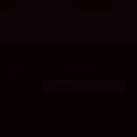
ir
Añadir
Sobre
Newsletter
Devinoavino
Envíos y
devoluciones
Puede darse de baja en cualquier
momento. Para ello, consulte nuestra
Términos y
información de contacto en el aviso legal.
condiciones
Politica de
Privacidad
Política de