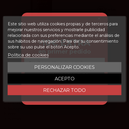
90
Parker
3.7
vivino
Este sitio web utiliza cookies propias y de terceros para
mejorar nuestros servicios y mostrarle publicidad
Taylor´s Select Reserve
relacionada con sus preferencias mediante el análisis de
FILTROS
-10€ EXTRA
sus hábitos de navegación. Para dar su consentimiento
Taylor's Port
sobre su uso pulse el botón Acepto.
13,10 €
en primer pedido
Política de cookies
Email
Añadir
PERSONALIZAR COOKIES
CONSEGUIR DESCUENTO
ACEPTO
Tipo de uva
RECHAZAR TODO
Pedro Ximénez
Moscatel de Alejandría
Sauvignon Blanc
Arinto
Furmint