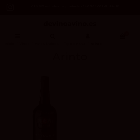
Code: 2asREBAJAS
-12% OFF en todos los productos /
0
Inicio
Vinos
Vinos Dulces
Tipo de uva
Arinto
Arinto