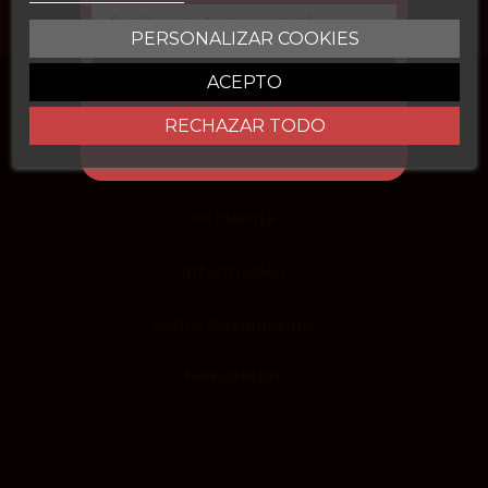
Email
Otros Espumosos
PERSONALIZAR COOKIES
CONSEGUIR DESCUENTO
ACEPTO
Contacto
RECHAZAR TODO
Tienda online
Mi cuenta
Información
Sobre Devinoavino
Newsletter
Derechos de autor © 2026 DEVINOAVINO