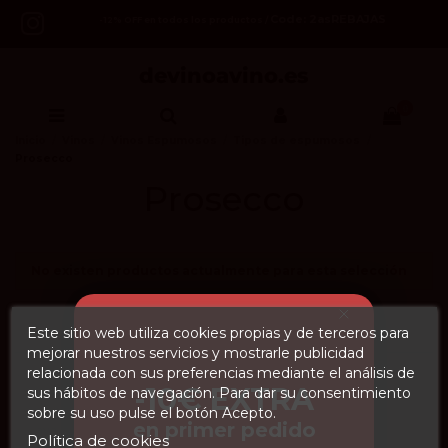
Code: 2asREBAJAS
-12% OFF en todos los productos /
0
Inicio
Vinos
Vinos Espumosos
Tipos de espumosos
Prosecco
Prosecco
No existen productos actualmente para esta selección
Este sitio web utiliza cookies propias y de terceros para
Tipos de espumosos
mejorar nuestros servicios y mostrarle publicidad
relacionada con sus preferencias mediante el análisis de
Champagne
-10€ EXTRA
sus hábitos de navegación. Para dar su consentimiento
Cremant
sobre su uso pulse el botón Acepto.
Corpinnat
en primer pedido
Cava
Política de cookies
Prosecco