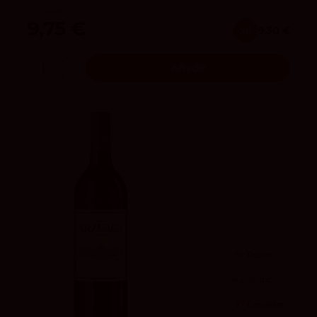
El Vínculo
9,75 €
x6
9.30 €
Añadir
92
Peñín
4.2
vivino
97
Decanter