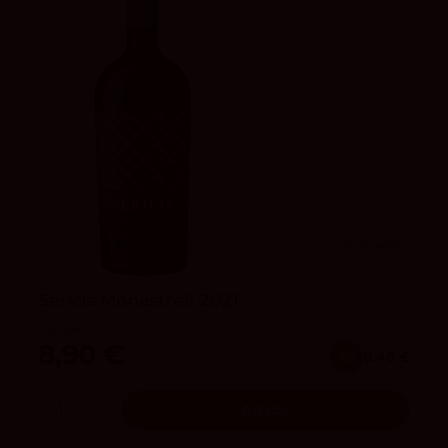
4.2
vivino
Sericis Monastrell 2021
Murviedro
8,90 €
x6
8.46 €
Añadir