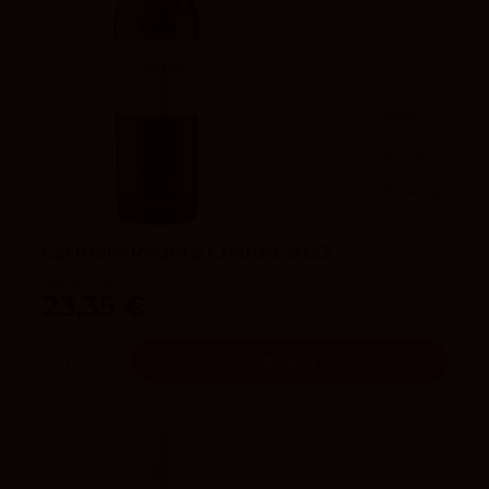
91
Peñín
4.1
vivino
91
Suckling
Carmelo Rodero Crianza 2023
Bodegas Rodero
23,35 €
Añadir