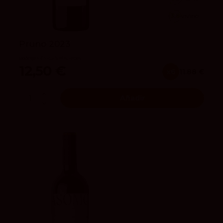
3.8
vivino
Pruno 2023
Bodegas Finca Villacreces
12,50 €
x6
11.88 €
Añadir