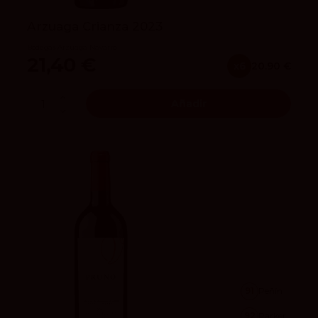
Arzuaga Crianza 2023
Bodegas Arzuaga Navarro
21,40 €
x6
20.90 €
Añadir
91
Peñín
92
Parker