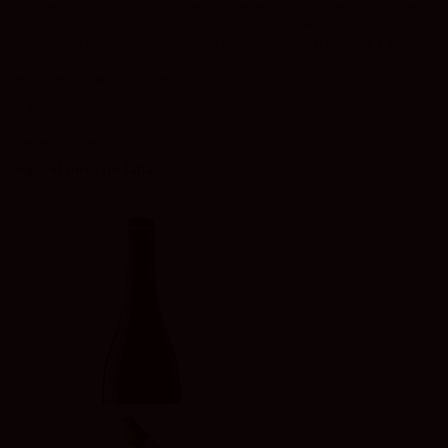
Aquí encontrarás vinos tintos de distintas denominaciones como Ribera
del Duero, Rioja o Jumilla, elaborados con variedades como Tempranillo,
Garnacha o Monastrell. Desde vinos fáciles de disfrutar en el día a día
hasta referencias más complejas y gastronómicas, todos comparten
algo: personalidad y calidad.
Si buscas vinos tintos con cuerpo, equilibrio y alma, esta es tu categoría.
Vinos que acompañan, que sorprenden y que hacen que cada botella
merezca la pena.
Aquí el tinto no falla.