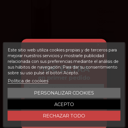
93
Peñín
93
Parker
4.3
vivino
San Román 2022
Este sitio web utiliza cookies propias y de terceros para
mejorar nuestros servicios y mostrarle publicidad
San Román Viñedos y Bodegas
32,90 €
relacionada con sus preferencias mediante el análisis de
FILTROS
x6
31.90 €
-10€ EXTRA
sus hábitos de navegación. Para dar su consentimiento
sobre su uso pulse el botón Acepto.
en primer pedido
Añadir
Política de cookies
Email
PERSONALIZAR COOKIES
CONSEGUIR DESCUENTO
ACEPTO
RECHAZAR TODO