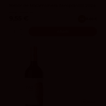
Melior de Matarromera Tempranillo 2024
Bodega Matarromera
9,55 €
x6
8.60 €
Añadir
91
Peñín