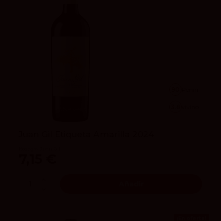
90
Peñín
3.8
vivino
Juan Gil Etiqueta Amarilla 2024
Bodegas Juan Gil
7,15 €
Añadir
¡En oferta!