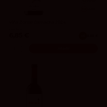
92
Parker
3.6
vivino
Viña Zorzal Garnacha 2024
Viña Zorzal
6,85 €
x6
6.60 €
Añadir