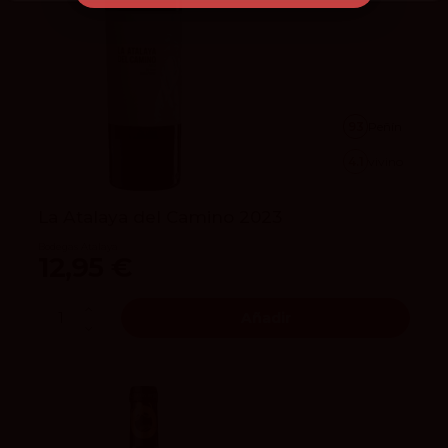
93
Peñín
4.1
vivino
La Atalaya del Camino 2023
Bodegas Atalaya
12,95 €
Añadir