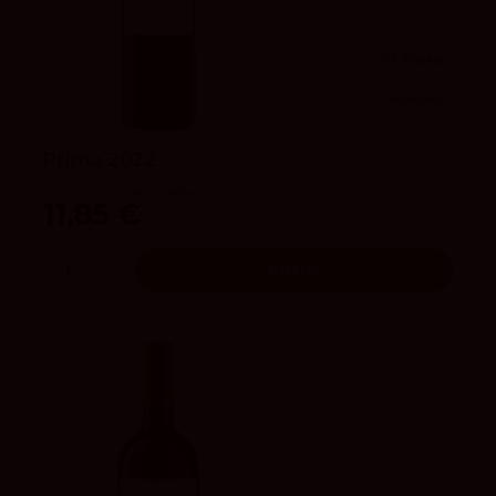
92
Parker
3.8
vivino
Prima 2022
San Román Viñedos y Bodegas
11,85 €
Añadir