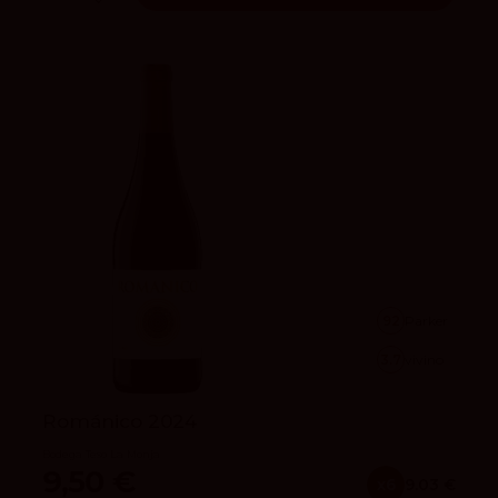
92
Parker
3.7
vivino
Románico 2024
Bodega Teso La Monja
9,50 €
x6
9.03 €