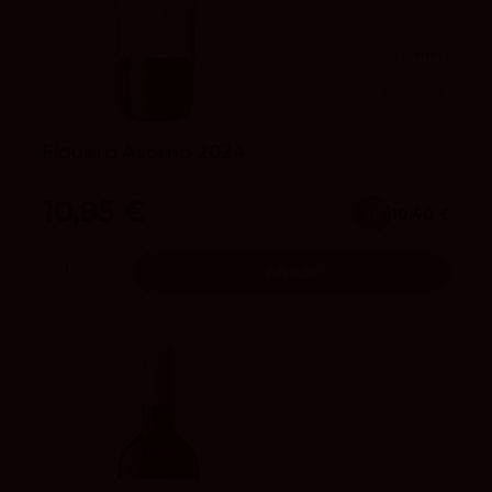
92
Peñín
3.9
vivino
Figuero Asomo 2024
Viñedos y Bodegas García Figuero
10,95 €
x6
10.40 €
Añadir