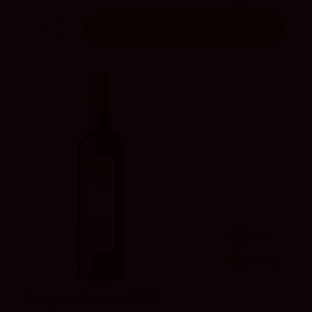
Añadir
3.8
vivino
90
Suckling
Baigorri Crianza 2022