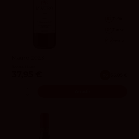
92
Peñín
94
Parker
4.3
vivino
Mauro 2023
Bodegas Mauro
37,95 €
x6
36.05 €
Añadir