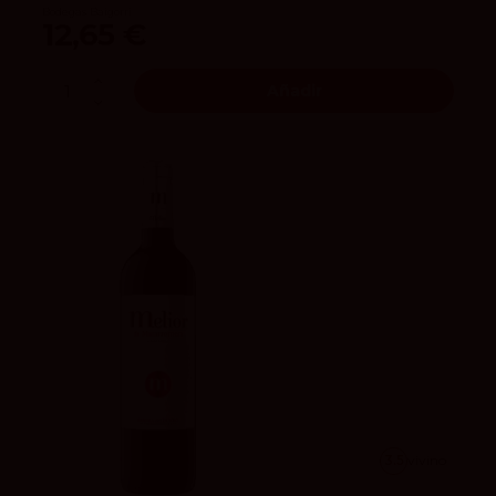
Bodegas Baigorri
12,65 €
Añadir
3.5
vivino