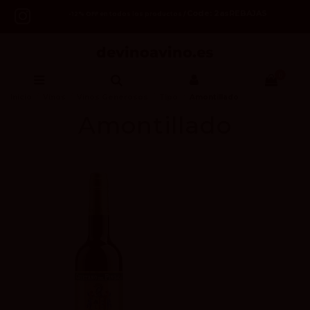
Code: 2asREBAJAS
-12% OFF en todos los productos /
0
Inicio
Vinos
Vinos Generosos
Tipo
Amontillado
Amontillado