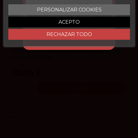
Email
PERSONALIZAR COOKIES
93
Peñín
CONSEGUIR DESCUENTO
ACEPTO
93
Parker
RECHAZAR TODO
4.3
vivino
Toro Albalá Poley Amontillado en Rama
Solera 35 Años
Toro Albalá
50,95 €
Añadir
Tipo
Palo Cortado
Fino
Amontillado