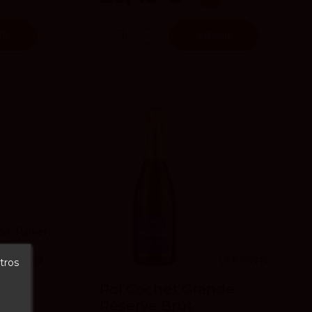
ir
Añadir
91
Parker
4
vivino
3.8
vivino
tros
rte
Pol Cochet Grande
Réserve Brut