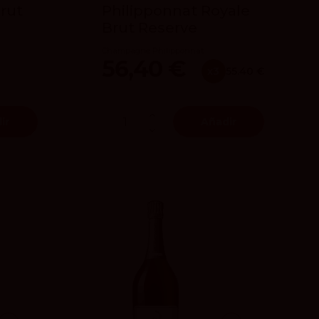
Brut
Philipponnat Royale
Brut Reserve
Champagne Philipponnat
56,40 €
x3
55.40 €
ir
Añadir