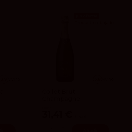
¡En oferta!
Producto rebajado
3.9
vivino
3.8
vivino
da
Collet Brut
Champagne
Collet
31,41 €
34,90 €
ir
Añadir