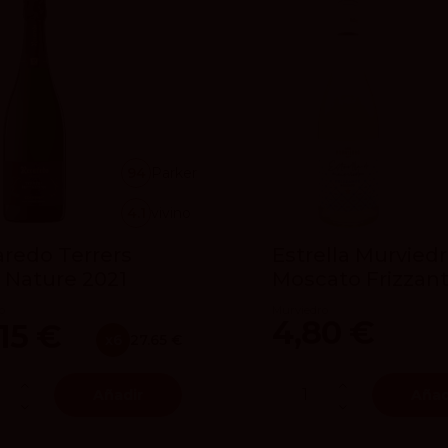
94
Parker
4.1
vivino
redo Terrers
Estrella Murvied
 Nature 2021
Moscato Frizzan
o
Murviedro
4,80 €
15 €
x6
27.65 €
Añadir
Añad