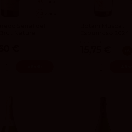
95
Parker
4.3
vivino
redo Serral del
Botani Muscat
 Brut Nature
Espumoso 2024
o
Bodegas Ordóñez
,60 €
15,75 €
x6
Añadir
Añad