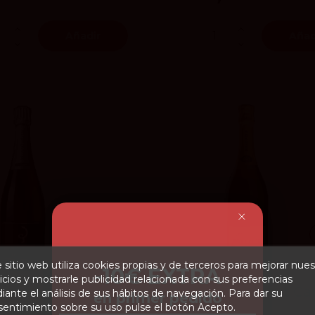
Añadir
Añad
4.2
vivino
 sitio web utiliza cookies propias y de terceros para mejorar nues
-10€ EXTRA
icios y mostrarle publicidad relacionada con sus preferencias
ecart-Salmon Brut
Drappier Brut Ca
ante el análisis de sus hábitos de navegación. Para dar su
en primer pedido
erve
d'Or
entimiento sobre su uso pulse el botón Acepto.