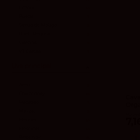
Limoux
2
Rueda
1
Sierras de Málaga
1
Utiel - Requna
1
Valencia
1
VT Castilla
1
Uva principal
Airén
1
Chardonnay
6
Cava
Macabeo
1
Orga
Mauzac
1
Murvied
7,
Meunier
2
Moscatel
2
Pinot Noir
8