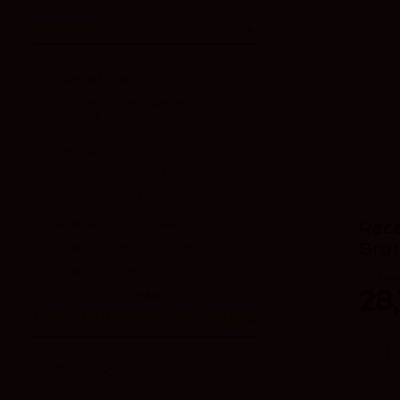
Bodega
Billecart-Salmon
2
Bodega Champagne Laurent
1
Bénard
Bodegas Félix Lorenzo
1
Cachazo
Bodegas Ordóñez
1
Champagne J. Lassalle
2
Champagne Philipponnat
Reca
2
Brut
Champagne Pol Roger
1
Charles Le Bel
1
Recared
28,
más
Denominación de Origen
Champagne
14
Corpinnat
4