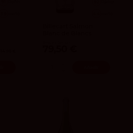
91
Peñín
92
Parker
3.9
vivino
4.4
vivino
Billecart Salmon
Blanc de Blancs
Billecart-Salmon
79,50 €
14.96 €
ir
Añadir