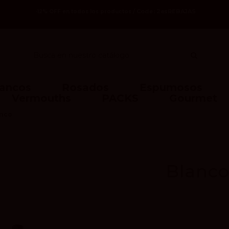
Code: 2asREBAJAS
-12% OFF en todos los productos /
lancos
Rosados
Espumosos
Vermouths
PACKS
Gourmet
anco
Blanc