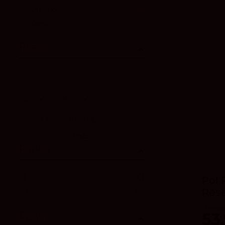
Verdejo
1
Xarello
4
Precio
4-10 €
10-20 €
3
4
20-30 €
30-40 €
3
4
más
Parker
Pol 
Rés
91
95
Champag
53
Peñín