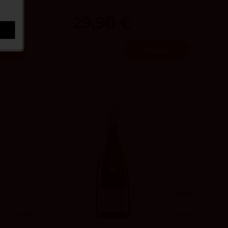
r
Pol Cochet
29,90 €
ir
Añadir
92
Parker
4.1
vivino
4.1
vivino