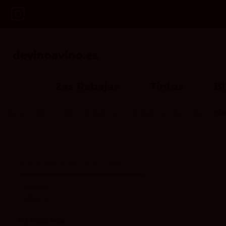
2as Rebajas
Tintos
B
Inicio
Vinos
Vinos Espumosos
Espumosos por color
Bl
Espumosos por color
Rosado
Blanco
FILTRAR POR