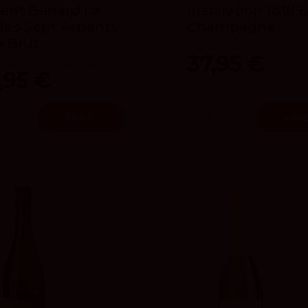
ent Bénard La
Inspiration 1818 
des Sept Arpents
Champagne
a Brut
Charles Le Bel
37,95 €
 Champagne Laurent Bénard
,95 €
Añadir
Añad