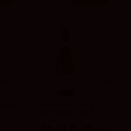
vivino
92
Parker
Decanter
4
vivino
ellow
Recaredo L'Infinit
Brut Nature 2023
Recaredo
20,45 €
x6
19.43 €