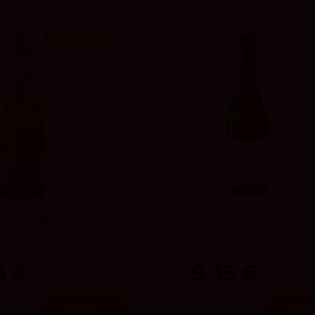
¡En oferta!
Producto rebajado
3.8
vivino
 Arts de Luna
Carrasviñas Rue
nic Brut
Espumoso Brut
ro
Bodegas Félix Lorenzo Cachazo
16 €
9,35 €
7,95 €
Añadir
Añad