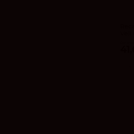
Reca
Vell
Recared
41