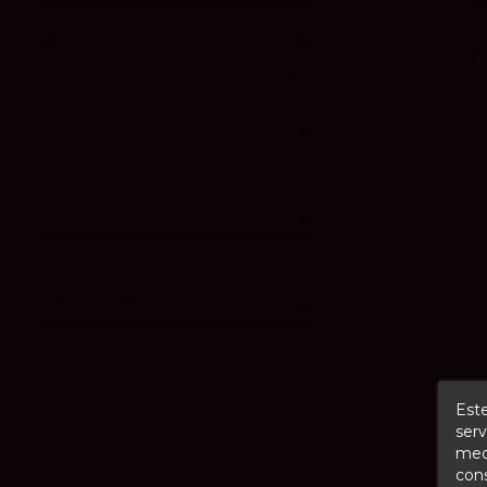
91
94
vivino
Suckling
Decanter
Este
serv
Bill
medi
Rés
cons