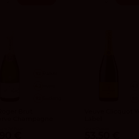
92
Parker
4.2
vivino
4.3
92
Suckling
90
Roger Brut
Veuve Clicquot Y
erve Champagne
Label
ne Pol Roger
Veuve Clicquot
,90 €
53,50 €