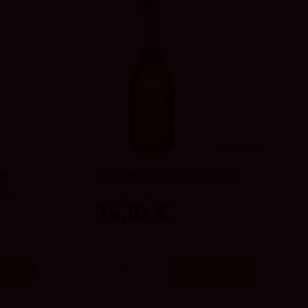
3.8
vivino
ro
Première Bulle Brut
te
Sieur D´Arques
14,10 €
ir
Añadir