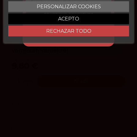
PERSONALIZAR COOKIES
CONSEGUIR DESCUENTO
ACEPTO
RECHAZAR TODO
4.1
vivino
Vermouth Verdejo 61
Cuatro Rayas
9,80 €
Añadir
Por Origen
Andalucía
Rueda
La Mancha
Galicia