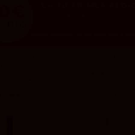
 aperitivo que nunca pasa de moda (y siempre apetece)
tegoría más canalla y sofisticada
de Devinoavino: el
vermú
.
n ella), sino de una
selección salvajemente exquisita
que va d
ás rompedoras
.
ermú By Curro Premium
, dale un trago al carácter andaluz de
Á
 Tridente
. Secos, dulces, blancos, tintos... tú decides el mood