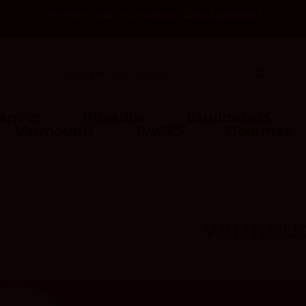
Code: 2asREBAJAS
-12% OFF en todos los productos /
lancos
Rosados
Espumosos
Vermouths
PACKS
Gourmet
Vermou