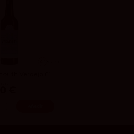
4.1
vivino
outh Verdejo 61
Rayas
80 €
Añadir