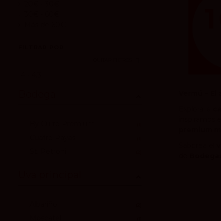
20€ - 30€
30€ - 60€
Más de 60€
FILTRAR POR
QUITAR FILTROS
4 - 4.3
Bodega
Vermú – El
Explora la
ca
inspiramos e
By Curro Premium
1
premium m
Cuatro Rayas
1
Saborea el
v
St. Petroni
2
de
Bodegas
Uva principal
Albariño
2
Moscatel
1