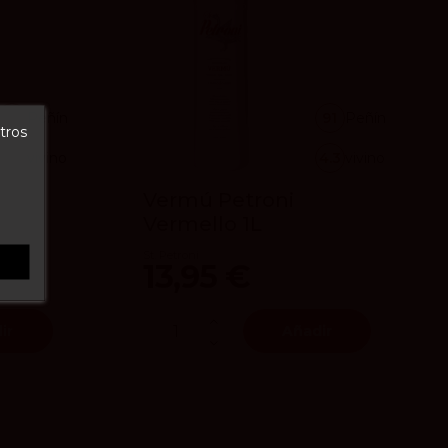
90
Peñín
91
Peñín
tros
4.2
vivino
4.3
vivino
Vermú Petroni
Vermello 1L
St. Petroni
13,95 €
ir
Añadir