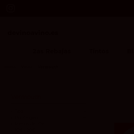
2as Rebajas
Tintos
B
Inicio
Vinos
Vermouth
Vermouth
Tipo
Por Origen
Menos de 10€
10€ - 20€