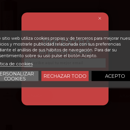
92
Peñín
 sitio web utiliza cookies propias y de terceros para mejorar nues
-10€ EXTRA
icios y mostrarle publicidad relacionada con sus preferencias
4.2
vivino
ante el análisis de sus hábitos de navegación. Para dar su
en primer pedido
entimiento sobre su uso pulse el botón Acepto.
mú de Garaje
Petroni Blanco
Email
ítica de cookies
rva Especial
Vermut 1L
ERSONALIZAR
o Premium
St. Petroni
CONSEGUIR DESCUENTO
RECHAZAR TODO
ACEPTO
75 €
13,95 €
COOKIES
Añadir
Añad