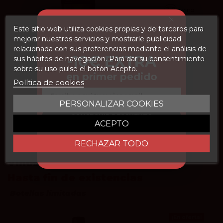
3.7
vivino
Este sitio web utiliza cookies propias y de terceros para
Palomo Cojo Verdejo 2024
mejorar nuestros servicios y mostrarle publicidad
relacionada con sus preferencias mediante el análisis de
Unesdi
-10€ EXTRA
sus hábitos de navegación. Para dar su consentimiento
8,90 €
sobre su uso pulse el botón Acepto.
en primer pedido
Política de cookies
Email
Añadir
PERSONALIZAR COOKIES
CONSEGUIR DESCUENTO
ACEPTO
RECHAZAR TODO
Vinos rebajados.
Hasta fin de existencias
Botellas limitadas
¡En oferta!