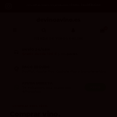
Code: 2asREBAJAS
-12% OFF en todos los productos /
0
TIENDA DE VINOS ONLINE
ENVÍO 24/48H
Gratis desde 120 €
y en
packs
PAGO SEGURO
PayPal, Apple Pay, Google Pay y transferencia
AYUDA DIRECTA
ABRIR
Te echamos una mano por
WhatsApp
COMPRAR VINO FÁCIL
Comprar vino.