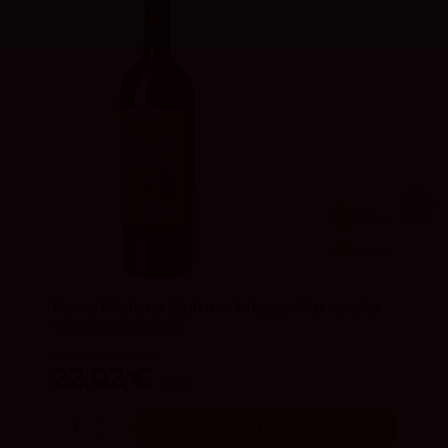
94
Peñín
4.3
vivino
Paco Mulero Quince Meses Garnacha
Tintorera 2022
Bodegas Paco Mulero
22,02 €
25,90 €
Añadir