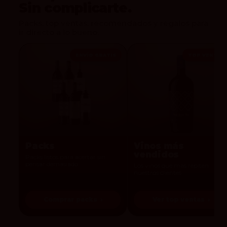
Sin complicarte.
Packs, top ventas, recomendados y regalos para
ir directo a lo bueno.
ENVÍO GRATIS
TOP VENTAS
Packs
Vinos más
vendidos
Packs listos para acertar sin
pensar demasiado
Los vinos que más repiten
nuestros clientes
Comprar packs
›
Ver top ventas
›