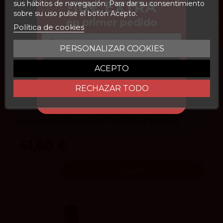
FILTROS
-10€ EXTRA
sus hábitos de navegación. Para dar su consentimiento
sobre su uso pulse el botón Acepto.
en primer pedido
Política de cookies
Email
PERSONALIZAR COOKIES
CONSEGUIR DESCUENTO
ACEPTO
95
Parker
RECHAZAR TODO
4.3
vivino
Recaredo Serral del Vell Brut Nature
Recaredo
41,60 €
Añadir