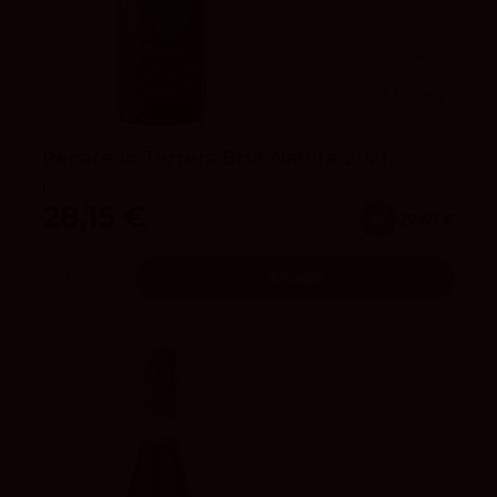
94
Parker
4.1
vivino
Recaredo Terrers Brut Nature 2021
Recaredo
28,15 €
x6
27.65 €
Añadir