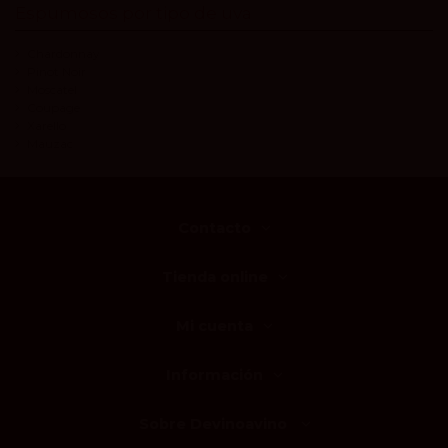
Espumosos por tipo de uva
Chardonnay
Pinot Noir
Moscatel
Coupage
Xarello
Mauzac
Contacto
Tienda online
Mi cuenta
Información
Sobre Devinoavino