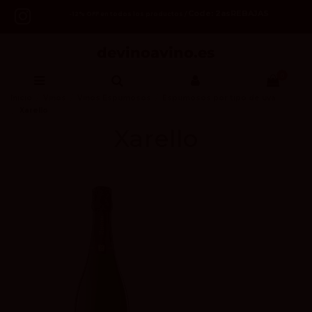
Code: 2asREBAJAS
-12% OFF en todos los productos /
0
Inicio
Vinos
Vinos Espumosos
Espumosos por tipo de uva
Xarello
Xarello