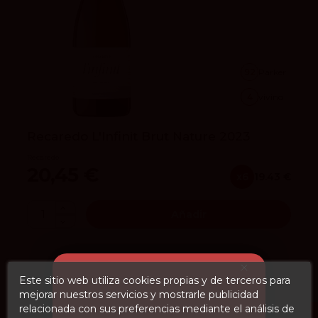
92
Parker
4
vivino
Recaredo L'Infinit Brut Nature 2023
Recaredo
20,45 €
x6
19.43 €
Añadir
Este sitio web utiliza cookies propias y de terceros para
mejorar nuestros servicios y mostrarle publicidad
relacionada con sus preferencias mediante el análisis de