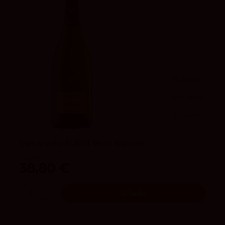
94
Peñín
94
Parker
4.1
vivino
Recaredo Subtil Brut Nature
Recaredo
38,80 €
Añadir