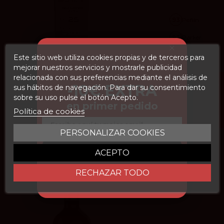
93
Peñín
93
Parker
4.2
vivino
Este sitio web utiliza cookies propias y de terceros para
mejorar nuestros servicios y mostrarle publicidad
relacionada con sus preferencias mediante el análisis de
FILTROS
Marqués de Poley Palo Cortado 50 cl
-10€ EXTRA
sus hábitos de navegación. Para dar su consentimiento
sobre su uso pulse el botón Acepto.
Toro Albalá
33,75 €
en primer pedido
Política de cookies
Email
PERSONALIZAR COOKIES
Añadir
CONSEGUIR DESCUENTO
ACEPTO
RECHAZAR TODO