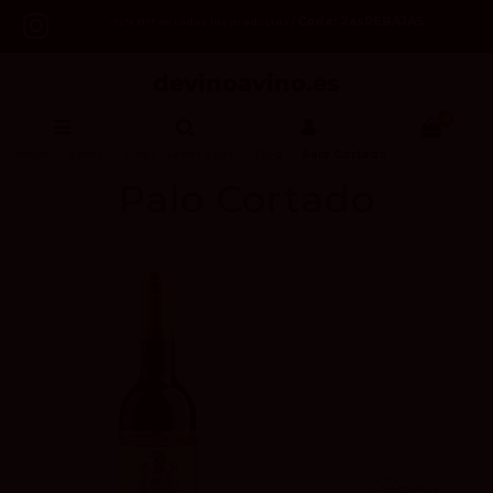
Code: 2asREBAJAS
-12% OFF en todos los productos /
0
Inicio
Vinos
Vinos Generosos
Tipo
Palo Cortado
Palo Cortado
94
Peñín