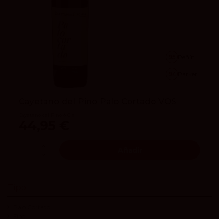
95
Peñín
94
Parker
Cayetano del Pino Palo Cortado VOS
Cayetano del Pino & Cia
44,95 €
Añadir
Tipo
Palo Cortado
Fino