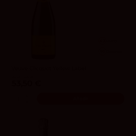
4.3
vivino
90
Decanter
Veuve Clicquot Yellow Label
Veuve Clicquot
53,50 €
Añadir