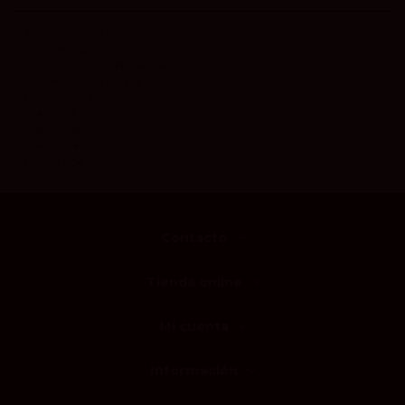
Espumosos por color
Tipos de espumosos
Espumosos por tipo de uva
Espumosos por dulzor
Menos de 10€
10€ - 20€
20€ - 30€
30€ - 60€
Más de 60€
Contacto
Tienda online
Mi cuenta
Información