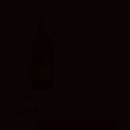
91
Parker
4
vivino
Drappier Brut Carte d'Or
La bodega Champagne Drappier
37,20 €
Añadir