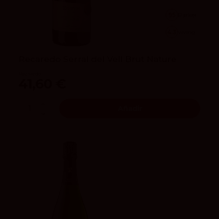
95
Parker
4.3
vivino
Recaredo Serral del Vell Brut Nature
Recaredo
41,60 €
Añadir