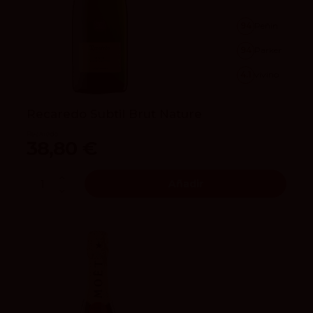
94
Peñín
94
Parker
4.1
vivino
Recaredo Subtil Brut Nature
Recaredo
38,80 €
Añadir