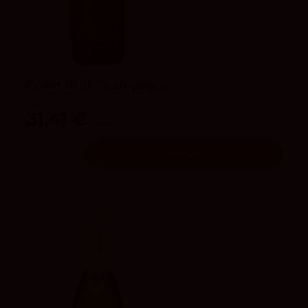
3.8
vivino
Collet Brut Champagne
Collet
31,41 €
34,90 €
Añadir