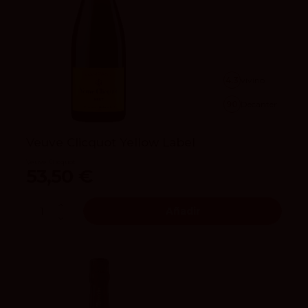
4.3
vivino
90
Decanter
Veuve Clicquot Yellow Label
Veuve Clicquot
53,50 €
Añadir