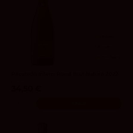
93
Parker
4
vivino
90
Tim Atkin
Recaredo Intens Rosat Brut Nature 2022
Recaredo
34,50 €
Añadir