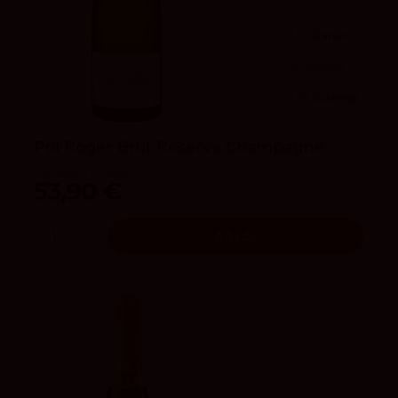
92
Parker
4.2
vivino
92
Suckling
Pol Roger Brut Réserve Champagne
Champagne Pol Roger
53,90 €
Añadir