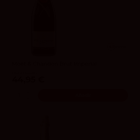
4.1
vivino
Moët & Chandon Brut Impérial
Moët & Chandon
44,95 €
Añadir