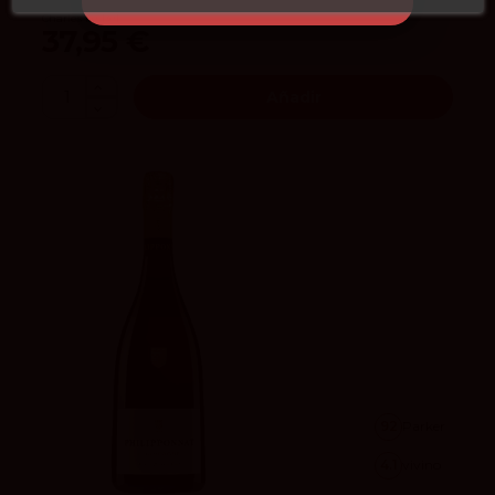
Charles Le Bel
37,95 €
Añadir
92
Parker
4.1
vivino