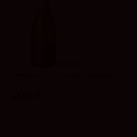
4.1
vivino
Fuera de stock
Preference Brut Champagne Premier
Cru
Champagne J. Lassalle
41,50 €
Ver
Vinos Espumosos