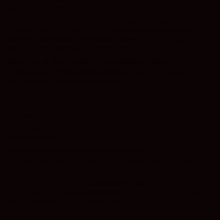
perfil muy agradable.
En Devinoavino encontrarás una selección de vinos rosados Tempranillo
y Albillo que incluye referencias como
Roselito Rosado
,
Ramos
Ducher Cuvée Rosé
o
Antídoto Le Rosé
, vinos que muestran
diferentes estilos dentro de esta combinación.
Cómo es el vino rosado Tempranillo y Albillo
El
vino rosado Tempranillo y Albillo
destaca por su equilibrio y su
perfil accesible. En copa puedes encontrar:
Notas de fruta roja
Toques suaves y redondos
Buena frescura
Es un rosado versátil, fácil de disfrutar y con un punto diferencial frente a
los monovarietales.
Una selección con diferentes estilos
Dentro de esta categoría puedes encontrar desde rosados más frescos y
directos hasta opciones más complejas y con mayor estructura.
Desde vinos más ligeros como
Roselito Rosado
hasta opciones más
estructuradas como
Antídoto Le Rosé
, esta selección permite elegir
según el momento y el tipo de consumo.