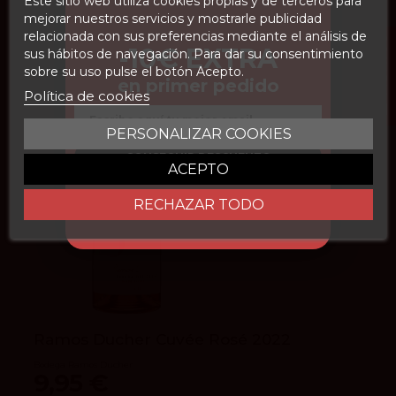
Este sitio web utiliza cookies propias y de terceros para
mejorar nuestros servicios y mostrarle publicidad
relacionada con sus preferencias mediante el análisis de
FILTROS
-10€ EXTRA
sus hábitos de navegación. Para dar su consentimiento
sobre su uso pulse el botón Acepto.
en primer pedido
Política de cookies
Email
PERSONALIZAR COOKIES
CONSEGUIR DESCUENTO
ACEPTO
RECHAZAR TODO
Ramos Ducher Cuvée Rosé 2022
Bodega Ramos Ducher
9,95 €