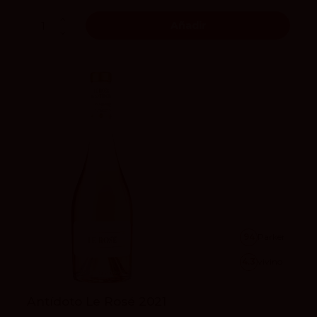
Añadir
94
Parker
4.3
vivino
Antídoto Le Rosé 2021