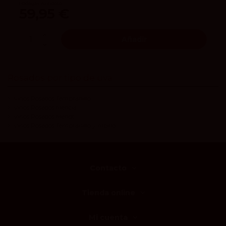
Bodegas Antídoto
59,95 €
Añadir
Rosados por tipo de uva
Vinos Rosados Tempranillo
Vinos Rosados Mencía
Vinos Rosados Merlot
Vinos Rosados Tempranillo y Albillo
Contacto
Tienda online
Mi cuenta