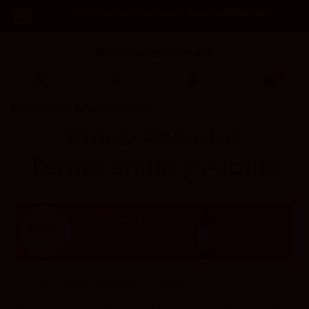
Code: 2asREBAJAS
-12% OFF en todos los productos /
0
Inicio
Vinos
Vinos Rosados
Rosados por tipo de uva
Vinos Rosados Tempranillo y Albillo
Vinos Rosados
Tempranillo y Albillo
Los
vinos rosados Tempranillo y Albillo
combinan la frescura y el
carácter del Tempranillo con la suavidad del Albillo. Este tipo de
elaboración da lugar a rosados equilibrados, fáciles de beber y con un