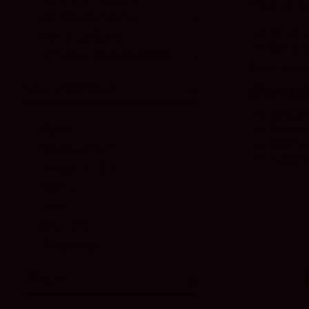
Elegir entr
Getariako Txakolina
1
Joven
→ 
Ribera del Duero
7
Con cri
Vino de la Tierra de Zamora
1
Así puedes e
Uva principal
¿Por qué
Facilita 
Albillo
Permite 
2
Mejora l
Cabernet Franc
1
Ayuda a 
Hondarrabi Zuri
1
Mencía
1
Merlot
2
Pinot Noir
1
Tempranillo
8
Precio