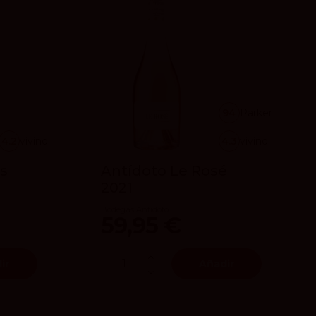
94
Parker
4.2
vivino
4.3
vivino
s
Antídoto Le Rosé
2021
Bodegas Antídoto
59,95 €
ir
Añadir