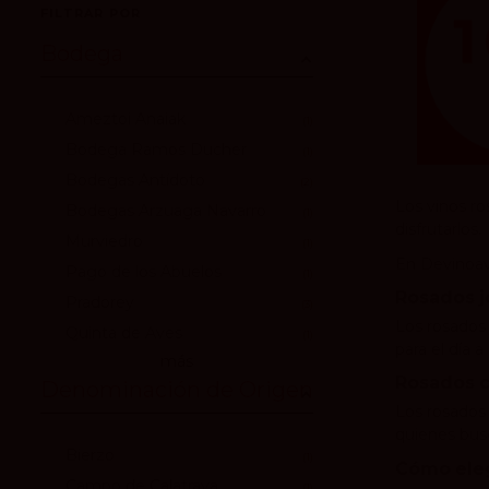
FILTRAR POR
Bodega
Ameztoi Anaiak
1
Bodega Ramos Ducher
1
Bodegas Antídoto
2
Los vinos ro
Bodegas Arzuaga Navarro
1
disfrutarlos.
Murviedro
1
En Devinoavi
Pago de los Abuelos
1
Rosados 
Pradorey
3
Los rosados 
Quinta de Aves
1
para el día a
más
Rosados c
Denominación de Origen
Los rosados
quienes bus
Bierzo
1
Cómo eleg
Campo de Calatrava
1