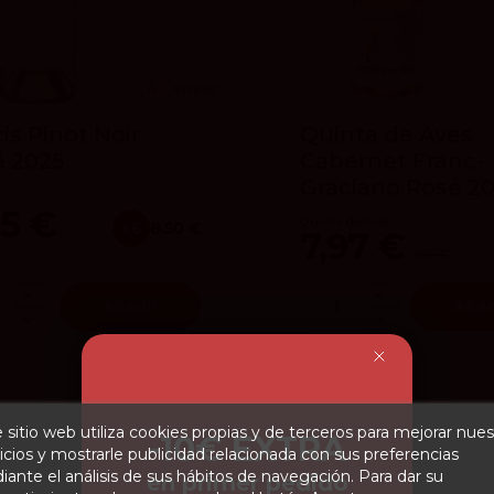
4.1
vivino
cis Pinot Noir
Quinta de Aves
é 2025
Cabernet Franc-
Graciano Rosé 2
ro
95 €
Quinta de Aves
x6
8.50 €
7,97 €
8,85 €
Añadir
Añad
 sitio web utiliza cookies propias y de terceros para mejorar nues
-10€ EXTRA
icios y mostrarle publicidad relacionada con sus preferencias
ante el análisis de sus hábitos de navegación. Para dar su
en primer pedido