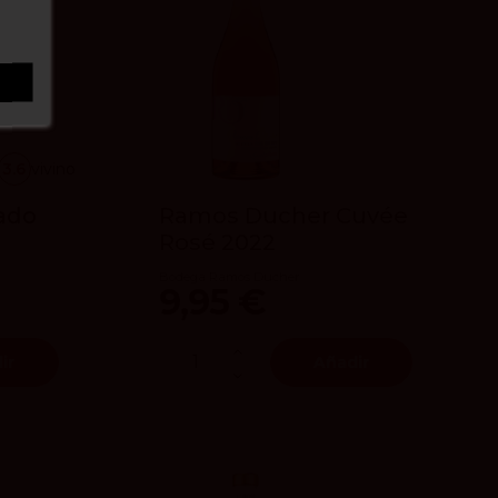
3.6
vivino
sado
Ramos Ducher Cuvée
Rosé 2022
Bodega Ramos Ducher
9,95 €
ir
Añadir