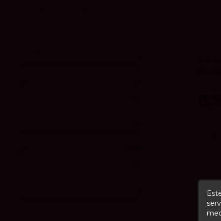
8-10 €
10-20 €
5
5
40-50 €
50-60 €
1
1
Parker
Seri
Ros
Murvied
8,
92
94
Peñín
90
93
vivino
Este
serv
medi