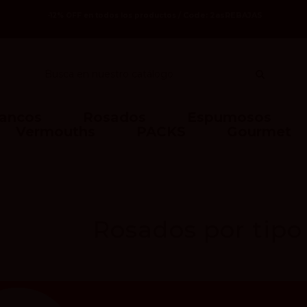
Code: 2asREBAJAS
-12% OFF en todos los productos /
lancos
Rosados
Espumosos
Vermouths
PACKS
Gourmet
Rosados por tipo