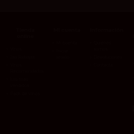
Tienda
Mi cuenta
Información
online
Mi cuenta
Quiénes
Vinos
somos
Iniciar
2as Rebajas
sesión
Devoluciones
Vinos
Contacta
Recomendados
Los más
vendidos
Pack de Vinos