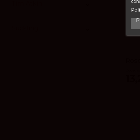
cons
Tim Atkin
Pol
P
Suckling
Rose
Bodegas
13