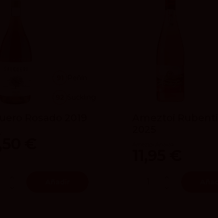
91
Peñín
92
Suckling
uero Rosado 2019
Ameztoi Rubenti
2025
y
,50 €
Ameztoi Anaiak
11,95 €
Añadir
Añad