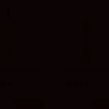
90
Peñín
3.9
vivino
uaga Rosae 2024
Pradorey Rosado
 Arzuaga Navarro
Pradorey
95 €
9,90 €
Añadir
Añad