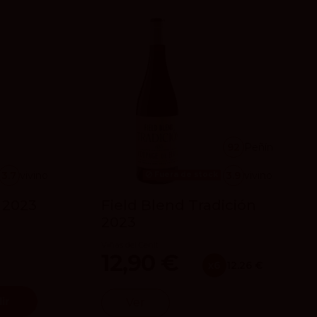
92
Peñín
3.7
vivino
3.9
vivino
Fuera de stock
 2023
Field Blend Tradición
2023
Viñas del Cenit
12,90 €
x6
12.26 €
ir
Ver