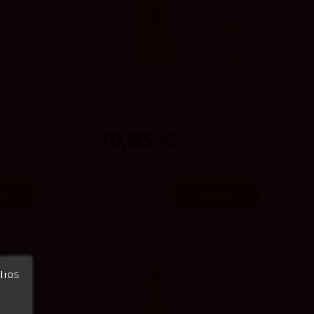
93
Peñín
4.2
vivino
Pago de los Abuelos
Rosado 2025
025
Pago de los Abuelos
19,95 €
ir
Añadir
tros