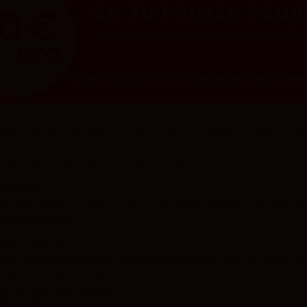
sados pueden clasificarse según su tipo de crianza, lo que influy
no puedes elegir entre rosados jóvenes, más frescos y afrutado
jóvenes
jóvenes destacan por su frescura, su perfil afrutado y su facilid
 día o aperitivos.
on crianza
 con crianza ofrecen más estructura y profundidad. Son vinos m
can un rosado con más carácter.
ir el tipo de rosado