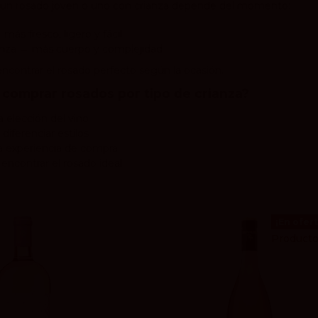
e un rosado joven o uno con crianza depende del momento:
más fresco, ligero y fácil
anza
→ más cuerpo y complejidad
ncontrar el rosado perfecto según la ocasión.
 comprar rosados por tipo de crianza?
la elección del vino
diferenciar estilos
a experiencia de compra
encontrar el rosado ideal
¡En ofert
Producto