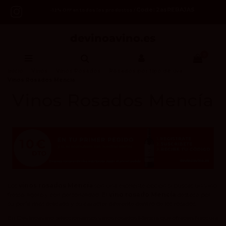
Code: 2asREBAJAS
-12% OFF en todos los productos /
0
Inicio
Vinos
Vinos Rosados
Rosados por tipo de uva
Vinos Rosados Mencía
Vinos Rosados Mencía
Los
vinos rosados Mencía
son una excelente opción si buscas un vino
fresco, ligero y con personalidad. El
vino rosado Mencía
destaca por
su perfil más delicado y su carácter diferente dentro de los rosados.
En Devinoavino seleccionamos vinos rosados Mencía que ofrecen frescura