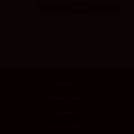
Añadir
Rosados por tipo de uva
Vinos Rosados Tempranillo
Vinos Rosados Mencía
Vinos Rosados Merlot
Vinos Rosados Tempranillo y Albillo
Contacto
Tienda online
Mi cuenta
Información