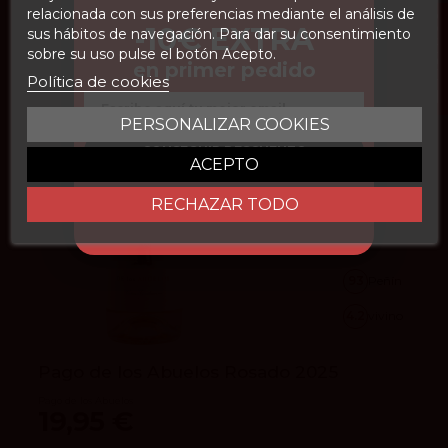
relacionada con sus preferencias mediante el análisis de
FILTROS
-10€ EXTRA
sus hábitos de navegación. Para dar su consentimiento
sobre su uso pulse el botón Acepto.
en primer pedido
Política de cookies
Email
PERSONALIZAR COOKIES
CONSEGUIR DESCUENTO
ACEPTO
RECHAZAR TODO
93
Peñín
4.2
vivino
Pago de los Abuelos Rosado 2025
Pago de los Abuelos
19,95 €