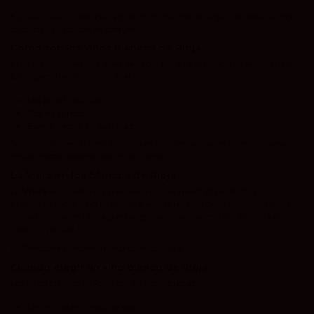
En Devinoavino seleccionamos vinos blancos de Rioja que destacan por
su calidad y facilidad de disfrute.
Cómo son los vinos blancos de Rioja
El vino blanco de Rioja suele destacar por su equilibrio y su versatilidad.
En copa es habitual encontrar:
Notas de fruta blanca
Toques cítricos
Buena frescura y suavidad
Son vinos fáciles de disfrutar, con estilos que van desde los más jóvenes y
frescos hasta opciones con más cuerpo.
La Viura en los blancos de Rioja
La
Viura
es una de las variedades más representativas de los vinos
blancos de Rioja. Aporta frescura, equilibrio y un perfil muy agradable,
convirtiéndose en una apuesta segura para quienes buscan un blanco
clásico y versátil.
👉 Descubre también nuestros vinos
Viura
.
Cuándo elegir un vino blanco de Rioja
Los vinos blancos de Rioja son ideales si buscas:
Un vino blanco equilibrado