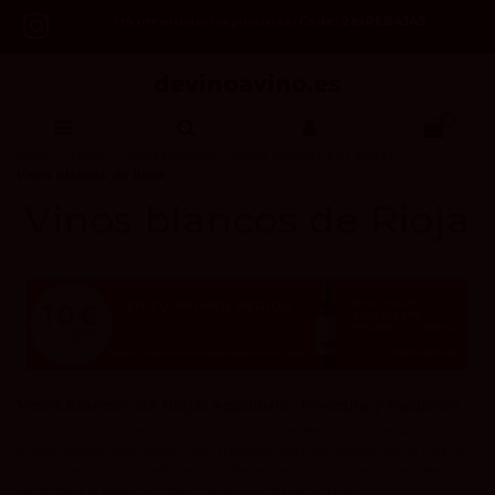
Code: 2asREBAJAS
-12% OFF en todos los productos /
0
Inicio
Vinos
Vinos Blancos
Vinos blancos por origen
Vinos blancos de Rioja
Vinos blancos de Rioja
Vinos blancos de Rioja: equilibrio, frescura y tradición
Los vinos blancos de Rioja son una opción perfecta si buscas un vino
blanco equilibrado, fresco y con tradición. Esta denominación es una de
las más reconocidas de España y ofrece blancos muy versátiles, ideales
tanto para el aperitivo como para acompañar comidas.