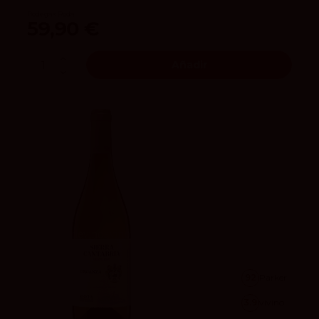
Bodegas Roda
59,90 €
Añadir
92
Parker
3.9
vivino