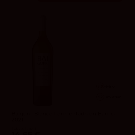
3.9
vivino
92
Tim Atkin
Baigorri Blanco Fermentado en Barrica
2021
Bodegas Baigorri
14,65 €