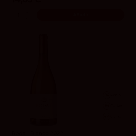
Añadir
94
Peñín
94
Parker
4.4
vivino
Roda I Blanco 2022