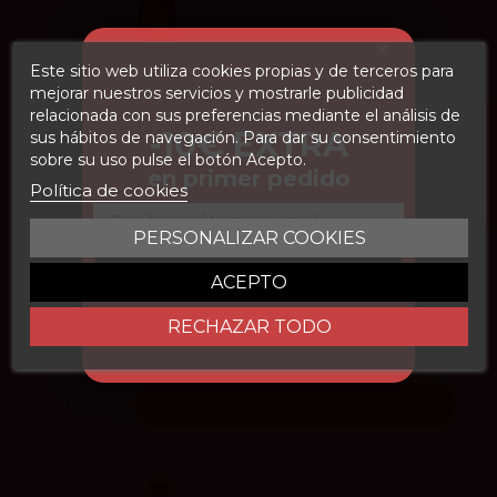
Este sitio web utiliza cookies propias y de terceros para
mejorar nuestros servicios y mostrarle publicidad
relacionada con sus preferencias mediante el análisis de
FILTROS
-10€ EXTRA
sus hábitos de navegación. Para dar su consentimiento
92
Peñín
sobre su uso pulse el botón Acepto.
en primer pedido
93
Parker
Política de cookies
Email
4
vivino
PERSONALIZAR COOKIES
CONSEGUIR DESCUENTO
ACEPTO
Contino Blanco San Gregorio 2022
Viñedos del Contino
RECHAZAR TODO
29,60 €
x6
28.12 €
Añadir