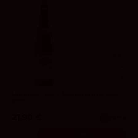
92
Peñín
92
Parker
4.2
vivino
Monopole Clásico Reserva Blanco Seco
2021
Bodegas CVNE
21,90 €
x3
20.81 €
Añadir