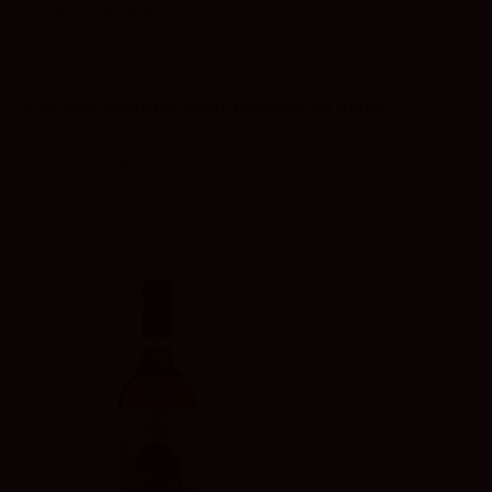
Algo fácil de beber
Un vino versátil para diferentes comidas
Son una excelente opción para quienes quieren un blanco con tradición y
calidad.
¿Por qué comprar vinos blancos de Rioja?
Equilibrados y frescos
Muy versátiles
Fáciles de beber
Gran tradición en España
Buena relación calidad-precio