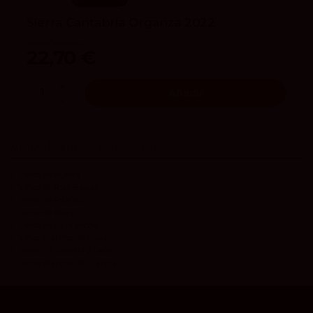
Sierra Cantabria Organza 2022
Sierra Cantabria
22,70 €
Añadir
Vinos blancos por origen
Vinos de Rueda
Vinos de Rías Baixas
Vinos de Ribeiro
Vinos de Bierzo
Vinos de La Mancha
Vinos blancos de Rioja
Vinos VT Castilla y León
Vinos blancos de Francia