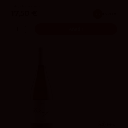
Bodega Matarromera
17,50 €
x3
15.20 €
Añadir
4.2
vivino