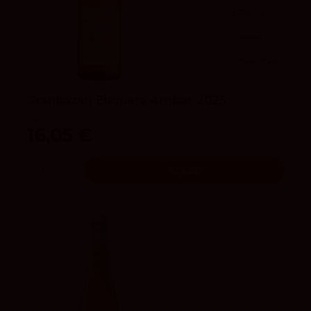
91
Peñín
4
vivino
93
Tim Atkin
Granbazan Etiqueta Ámbar 2025
Bodega Granbazán
16,05 €
Añadir