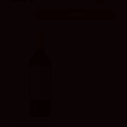
Añadir
4.3
vivino
90
Tim Atkin
Viña Caeira 2023