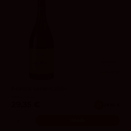
93
Peñín
4.2
vivino
Avancia Godello 2024
Bodegas Avancia
29,35 €
x3
28.85 €
Añadir