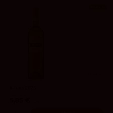
¡En oferta!
3.7
vivino
K-Naia 2025
Bodegas Naia
5,85 €
6,50 €