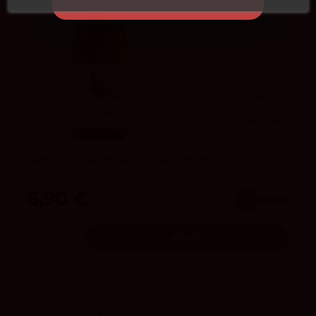
3.5
vivino
90
Tim Atkin
Viña Zorzal Chardonnay 2025
Viña Zorzal
6,90 €
x6
6.56 €
Añadir