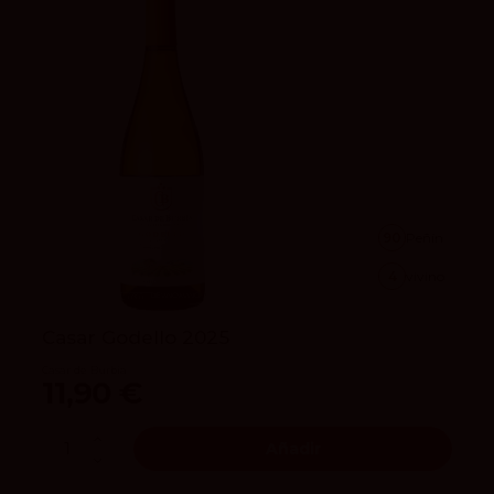
90
Peñín
4
vivino
Casar Godello 2025
Casar de Burbia
11,90 €
Añadir