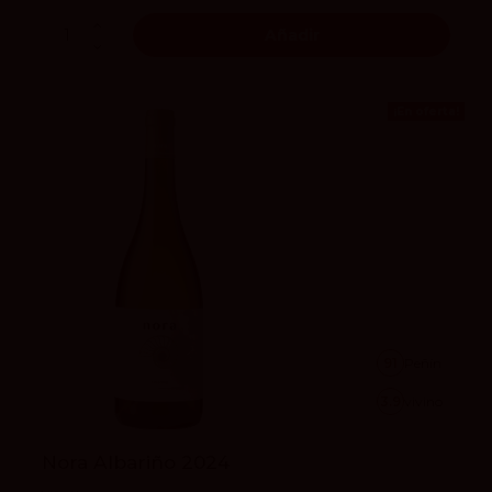
Añadir
¡En oferta!
91
Peñín
3.9
vivino
Nora Albariño 2024