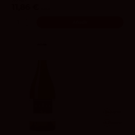
Viña Nora
11,86 €
13,95 €
Añadir
94
Peñín
4.2
vivino