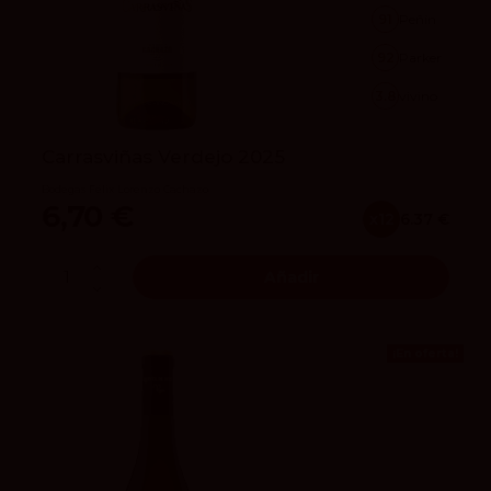
91
Peñín
92
Parker
3.8
vivino
Carrasviñas Verdejo 2025
Bodegas Félix Lorenzo Cachazo
6,70 €
x12
6.37 €
Añadir
¡En oferta!