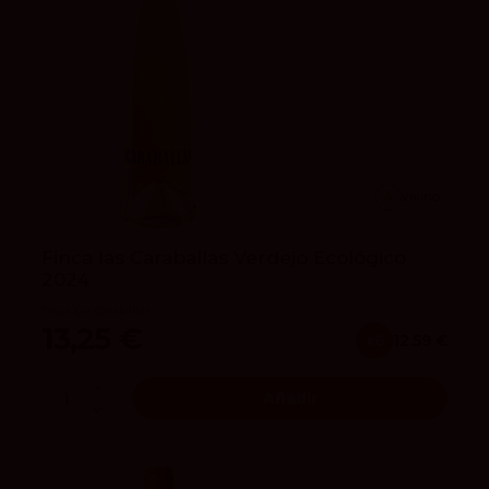
4
vivino
Finca las Caraballas Verdejo Ecológico
2024
Finca Las Caraballas
13,25 €
x6
12.59 €
Añadir