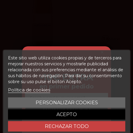
3.8
vivino
Marta Cibelina Blanco 2024
Este sitio web utiliza cookies propias y de terceros para
mejorar nuestros servicios y mostrarle publicidad
Selección Lucendo
7,60 €
relacionada con sus preferencias mediante el análisis de
FILTROS
-10€ EXTRA
sus hábitos de navegación. Para dar su consentimiento
sobre su uso pulse el botón Acepto.
Añadir
en primer pedido
Política de cookies
Email
PERSONALIZAR COOKIES
CONSEGUIR DESCUENTO
ACEPTO
RECHAZAR TODO