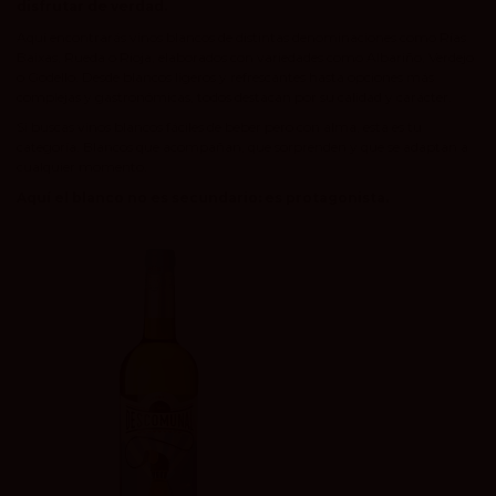
disfrutar de verdad.
Aquí encontrarás vinos blancos de distintas denominaciones como Rías
Baixas, Rueda o Rioja, elaborados con variedades como Albariño, Verdejo
o Godello. Desde blancos ligeros y refrescantes hasta opciones más
complejas y gastronómicas, todos destacan por su calidad y carácter.
Si buscas vinos blancos fáciles de beber pero con alma, esta es tu
categoría. Blancos que acompañan, que sorprenden y que se adaptan a
cualquier momento.
Aquí el blanco no es secundario: es protagonista.