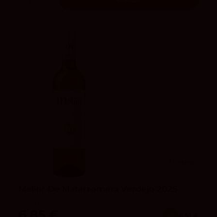
Añadir
3.6
vivino
Melior De Matarromera Verdejo 2025
Bodega Matarromera
6,85 €
x6
6.51 €