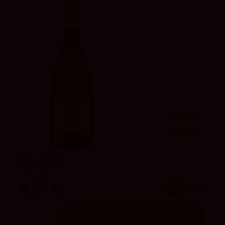
90
Peñín
3.9
vivino
Naia 2025
Bodegas Naia
9,20 €
x6
8.74 €
Añadir