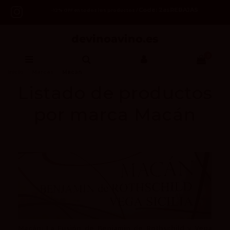
Code: 2asREBAJAS
-12% OFF en todos los productos /
0
Inicio
Marcas
Macán
Listado de productos
por marca Macán
Macán: La Fusión de Benjamin de Rothschild y Vega