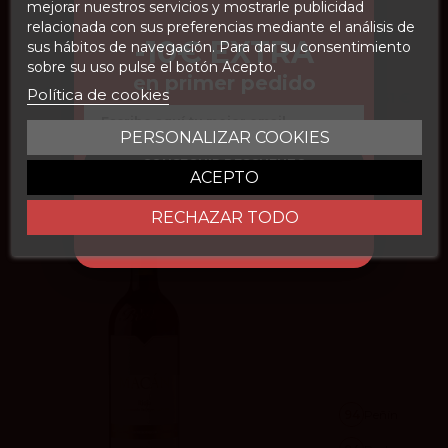
mejorar nuestros servicios y mostrarle publicidad
Descubre Macán, donde la tradición y la innovación se combinan
relacionada con sus preferencias mediante el análisis de
para producir vinos de clase mundial, reflejando el espíritu de dos
Macán Clásico 2022
-10€ EXTRA
sus hábitos de navegación. Para dar su consentimiento
de las más renombradas familias vitivinícolas.
sobre su uso pulse el botón Acepto.
Macán
en primer pedido
42,75 €
Política de cookies
x6
40.61 €
Email
PERSONALIZAR COOKIES
Añadir
CONSEGUIR DESCUENTO
ACEPTO
RECHAZAR TODO
94
Peñín