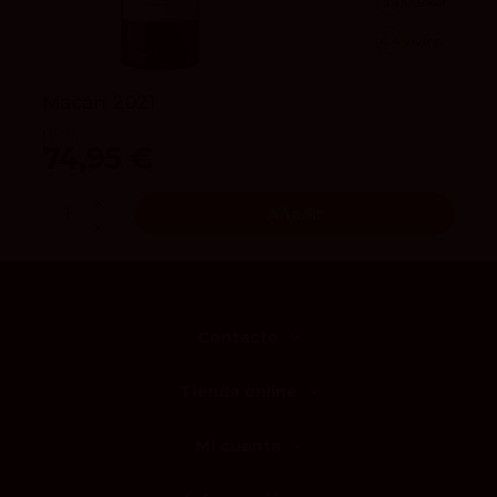
94
Parker
4.4
vivino
Macán 2021
Macán
74,95 €
Añadir
Contacto
Tienda online
Mi cuenta