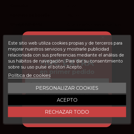
Cosecha
2022
Formato de botella
750 ml
Envejecimiento
Crianza de 14 meses en barricas
francesas Allier
Peñín
94
Este sitio web utiliza cookies propias y de terceros para
Parker
93
mejorar nuestros servicios y mostrarle publicidad
relacionada con sus preferencias mediante el análisis de
vivino
4.4
-10€ EXTRA
sus hábitos de navegación. Para dar su consentimiento
sobre su uso pulse el botón Acepto.
en primer pedido
Política de cookies
Email
PERSONALIZAR COOKIES
CONSEGUIR DESCUENTO
ACEPTO
RECHAZAR TODO