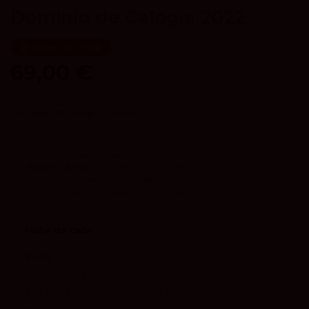
Dominio de Calogía 2022
Fuera de stock
69,00 €
IVA incluido
94
Peñín
93
Parker
4.4
vivino
Envíos a la Península en 24/48h.
ENVIO GRATIS
para pedidos de más de 120 euros.
Los
PACKS
tienen envío gratuito.
Envíos a Baleares disponibles
(Consultar condiciones).
Ficha de cata
Vista:
Rojo picota intenso con ribete amoratado, de capa
alta y una bonita lágrima que tiñe la copa