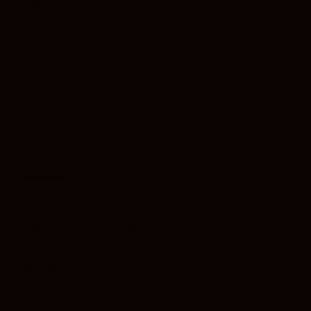
Nariz:
Potente, con gran cantidad de fruta roja sobre un
fondo balsámico, enorme sutileza con aromas de
madera muy fina
Boca:
Carnoso y fresco con taninos muy finos, cremoso y
amplio, muy elegante y de gran persistencia
Detalles
Tipo
Tinto
Denominación de Origen
Ribera del Duero
Variedad
100% Tinto Fino
Maridaje
Perfecto con todo tipo de carnes,
jamón ibérico y quesos curados
Consumo
Se recomienda servir a 16 ºC