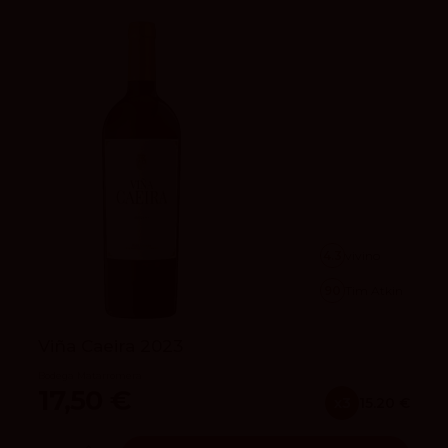
4.3
vivino
90
Tim Atkin
Viña Caeira 2023
Bodega Matarromera
17,50 €
x3
15.20 €