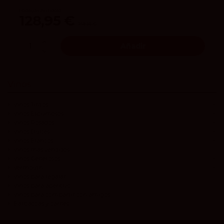
Bodegas Antídoto
128,95 €
148,95 €
Añadir
Vinos
Vinos Tintos
Vinos Espumosos
Vinos Rosados
Vinos Dulces
Vinos Blancos
Vinos más vendidos
Vinos Generosos
Vermouth
Vinos para regalar
Vinos para aperitivo
Vinos para compartir con amigos
Barbacoas y carnes