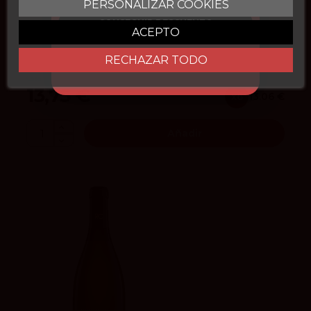
PERSONALIZAR COOKIES
4.2
vivino
CONSEGUIR DESCUENTO
ACEPTO
Media Legua Airén Viñas Viejas 2023
RECHAZAR TODO
Casa de la Nava
13,75 €
x6
13.06 €
Añadir