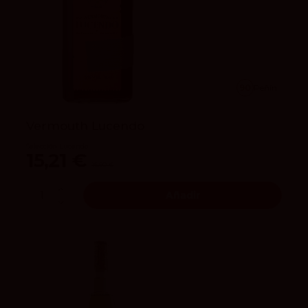
90
Peñín
Vermouth Lucendo
Selección Lucendo
15,21 €
16,90 €
Añadir