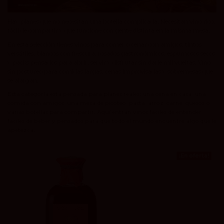
Hay planes que no necesitan una botella complicada. Necesitan vino rico,
fácil de compartir y que funcione con gente distinta en la misma mesa.
En esta selección tienes vinos para comer o cenar con amigos: tintos
versátiles, blancos con frescura, rosados gastronómicos, espumosos secos
y packs pensados para abrir, servir y disfrutar sin darle mil vueltas. Vino
sin postureo para comidas largas, cenas improvisadas y sobremesas que
se alargan.
Esta categoría está pensada para planes reales: una cena en casa, una
comida con amigos, una mesa de picoteo, pasta, arroz, carne, quesos o
varias botellas para compartir. Aquí entran vinos fáciles de entender,
fáciles de beber y pensados para que todo el mundo encuentre algo que le
apetezca.
¡En oferta!