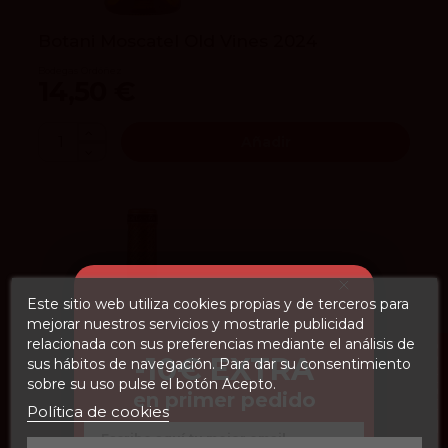
Botani Moscatel Old Vines 2024
Bodegas Ordóñez
14,50 €
Añadir
Este sitio web utiliza cookies propias y de terceros para
mejorar nuestros servicios y mostrarle publicidad
relacionada con sus preferencias mediante el análisis de
FILTROS
-10€ EXTRA
sus hábitos de navegación. Para dar su consentimiento
sobre su uso pulse el botón Acepto.
en primer pedido
Política de cookies
Email