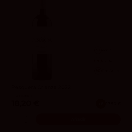
91
Peñín
4
vivino
90
Tim Atkin
Pesquera Crianza 2022
Tinto Pesquera
18,20 €
x6
17.90 €
Añadir