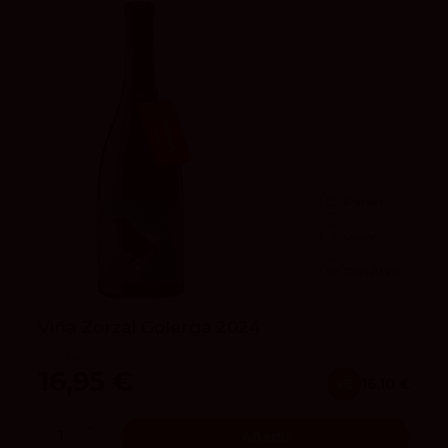
95
Parker
4
vivino
96
Tim Atkin
Viña Zorzal Golerga 2024
Viña Zorzal
16,95 €
x6
16.10 €
Añadir