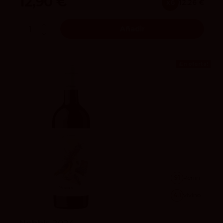
12,90 €
x6
12.26 €
Añadir
¡En oferta!
91
Peñín
4.1
vivino
Nobbis 2024