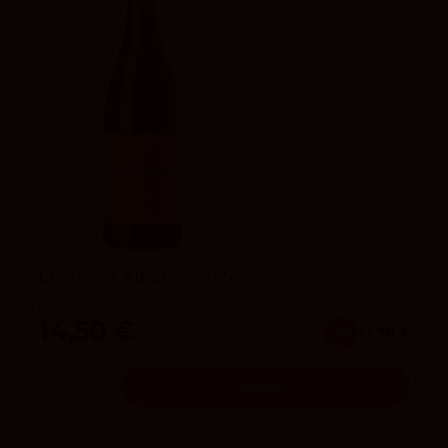
95
Parker
4
vivino
Envínate Albahra 2024
Bodega Envínate
14,50 €
x6
13.78 €
Añadir