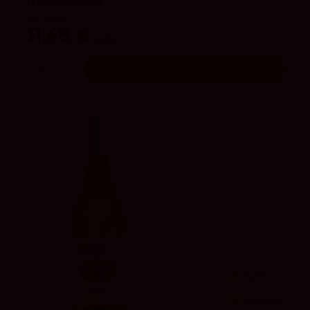
Tres Piedras
11,48 €
12,75 €
Añadir
4
vivino
91
Suckling