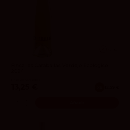
4
vivino
Finca las Caraballas Verdejo Ecológico
2024
Finca Las Caraballas
13,25 €
x6
12.59 €
Añadir