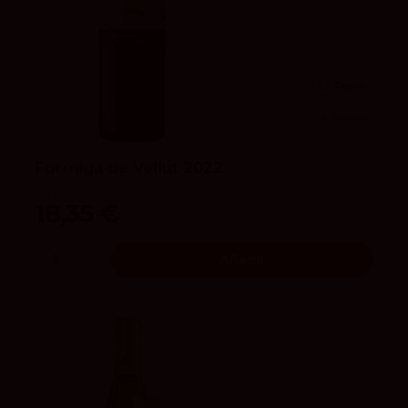
91
Peñín
4
vivino
Formiga de Vellut 2022
Clos Galena
18,35 €
Añadir