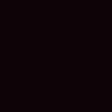
Marcado carácter frutal sobre un fondo de flores
rosas, violetas, aromas minerales y terrosos
Boca:
Frutos rojos y fresa ácida, sutiles flores, hierbas
aromáticas, envolvente, chispeante, potente y
persistente
Detalles
Tipo
Tinto
Denominación de Origen
Rioja
Variedad
100% Garnacha
Maridaje
Pescados grasos, carnes blancas,
pastas, pulpo o foie
Vinificación
Fermenta en hormigón a 22-
24oC con un 30% de racimo