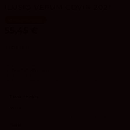
ILUSIO VERUM CDVIN 2021
Fuera de stock
55,45 €
IVA incluido
94
Tim Atkin
Envíos a la Península en 24/48h.
ENVIO GRATIS
para pedidos de más de 120 euros.
Los
PACKS
tienen envío gratuito.
Envíos a Baleares disponibles
(Consultar condiciones).
Ficha de cata
Vista:
Rojo cereza con reflejos escarlata, de capa baja
Nariz: