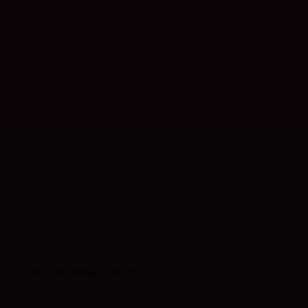
entero, es prensado a los 7 días y
termina la fermentación sin las
pieles
Consumo
Se recomienda servir a 14 ºC
Cosecha
2021
Formato de botella
750 ml
Envejecimiento
Un 70% durante 8 meses en
viejas tinajas de barro
manchegas de 1200 lts y el
restante 30% durante o meses en
barricas de 600 lts usadas
Tim Atkin
94
Sobre Bodegas Verum
En Verum entienden los vinos como la fiel expresión de su región y