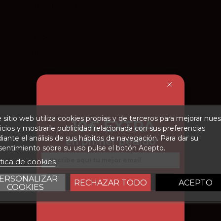
carnes rojas, guisos,
asados y quesos
curados, legumbres
y arroces.
2014
 sitio web utiliza cookies propias y de terceros para mejorar nues
-10€ EXTRA
icios y mostrarle publicidad relacionada con sus preferencias
nto
Crianza de 15 meses
ante el análisis de sus hábitos de navegación. Para dar su
en primer pedido
en barricas de roble
entimiento sobre su uso pulse el botón Acepto.
francés y americano,
Email
ítica de cookies
y un mínimo de 20
meses en botella.
ERSONALIZAR
CONSEGUIR DESCUENTO
RECHAZAR TODO
ACEPTO
COOKIES
3.8