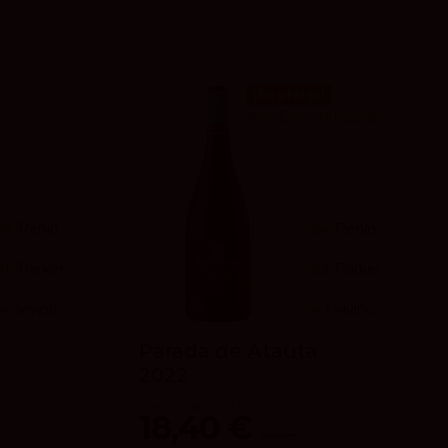
¡En oferta!
Producto rebajado
94
Peñín
94
Peñín
91
Parker
92
Parker
4
vivino
4.1
vivino
Parada de Atauta
2022
Dominio de Atauta
18,40 €
21,90 €