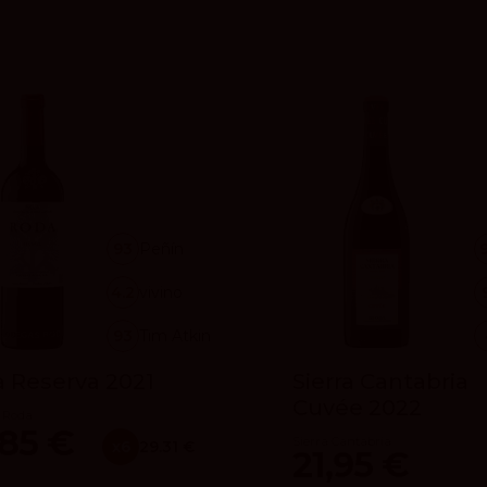
93
Peñín
4.2
vivino
93
Tim Atkin
 Reserva 2021
Sierra Cantabria
Cuvée 2022
 Roda
,85 €
Sierra Cantabria
x6
29.31 €
21,95 €