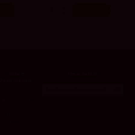
ir
Añadir
Sobre
Newsletter
Devinoavino
Envíos y
devoluciones
Puede darse de baja en cualquier
momento. Para ello, consulte nuestra
Términos y
información de contacto en el aviso legal.
condiciones
Politica de
Privacidad