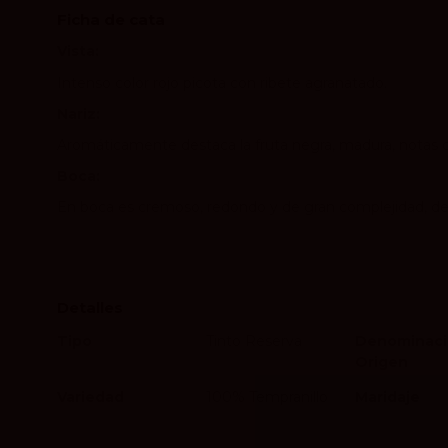
Ficha de cata
Vista:
Intenso color rojo picota con ribete agranatado.
Nariz:
Aromáticamente destaca la fruta negra, madura, notas d
Boca:
En boca es cremoso, redondo y de gran complejidad, de ta
Detalles
Tipo
Tinto Reserva
Denominaci
Origen
Variedad
100% Tempranillo
Maridaje