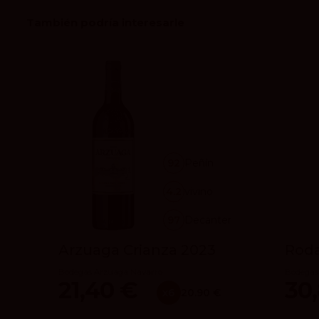
También podría interesarle
92
Peñín
4.2
vivino
97
Decanter
Arzuaga Crianza 2023
Roda
Bodegas Arzuaga Navarro
Bodegas
21,40 €
30
x6
20.90 €