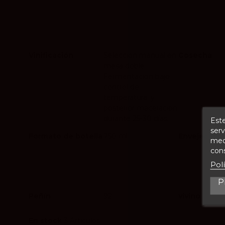
Vinificación
Selección manual en
Cosecha
mesa doble.
Fermentación bajo
control de
temperatura, y
posterior maceración
durante 25-30 días.
Este
serv
Formato de botella
750 ml
Envejecimie
medi
cons
Pol
P
Peñín
92
vivino
En stock
3 Artículos