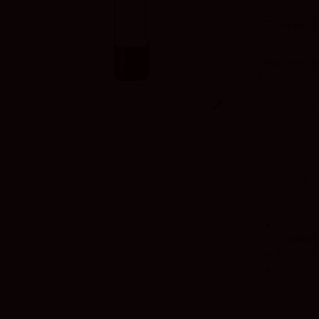
IVA inclu
92
Peñín
3
Viña Mayor
los vinos c
con certific
y medio am
reconocimie
Envíos a
ENVIO 
Los
PA
Envíos a