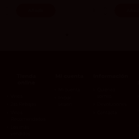
Añadir
Añad
Tienda
Mi cuenta
Información
online
Mi cuenta
Quiénes
Vinos
somos
Iniciar
2as Rebajas
sesión
Devoluciones
Vinos
Contacta
Recomendados
Los más
vendidos