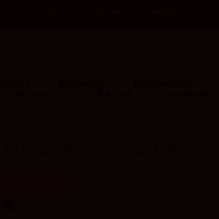
Code: 2asREBAJAS
-12% OFF en todos los productos /
lancos
Rosados
Espumosos
Vermouths
PACKS
Gourmet
 Mayor Reserva 2014
nidades en stock
 €