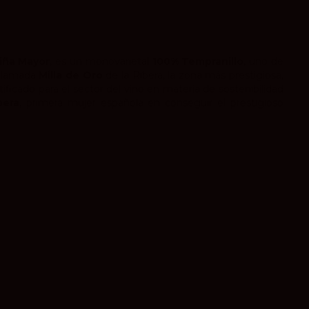
iña Mayor
, es un monovarietal
100% Tempranillo
, uno de
 llamada
Milla de Oro
de la Ribera, la zona más prestigiosa,
ificado para el sector del vino en materia de sostenibilidad
bera
, primera mujer española en conseguir el prestigioso