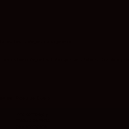
ulces, fresco, elegante y sugerente.
ninos bien integrados, fruta roja, cuero, tabaco, chocolate y de 
ón de
Ribera del Duero
Vino complejo y
maduro perfecto
para acompañar