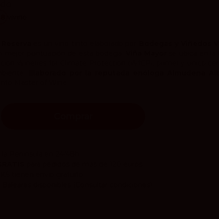
ido
.8
vivino
 Reserva
es un vino tinto elaborado por
Bodegas y Viñedos V
on mejor puntuación de esta bodega.
Viña Mayor
se ubica en la
ación Wineries for Climate Protection (WfCP), primer y único cert
biente.
Elaborado por la reputada enóloga Almudena Al
nto Master of Wine.
Comprar
 la Península en 24/48h.
GRATIS
para pedidos de más de 120 euros.
CKS
tienen envío gratuito.
 Baleares disponibles
(Consultar condiciones).