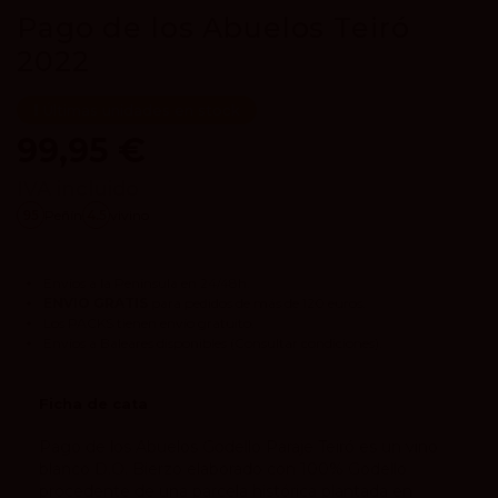
Pago de los Abuelos Teiró
2022
Últimas unidades en stock
99,95 €
IVA incluido
95
Peñín
4.5
vivino
Envíos a la Península en 24/48h.
ENVIO GRATIS
para pedidos de más de 120 euros.
Los
PACKS
tienen envío gratuito.
Envíos a Baleares disponibles
(Consultar condiciones).
Ficha de cata
Pago de los Abuelos Godello Paraje Teiró es un vino
blanco D.O. Bierzo elaborado con 100% Godello
procedente de una parcela histórica plantada en