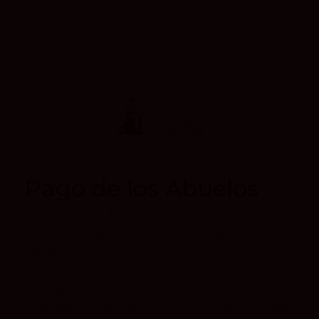
Pago de los Abuelos
En el corazón de la región vinícola del Bierzo,
Pago de los Abuelos es mucho más que un
viñedo; es un emotivo homenaje a la
perseverancia y al legado de generaciones
pasadas. Con 26 viñedos propios, este proyecto
artesanal es liderado por Nacho Álvarez Losada,