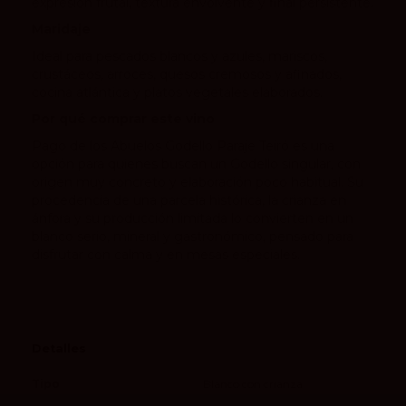
expresión frutal, textura envolvente y final persistente.
Maridaje
Ideal para pescados blancos y azules, mariscos,
crustáceos, arroces, quesos cremosos y afinados,
cocina atlántica y platos vegetales elaborados.
Por qué comprar este vino
Pago de los Abuelos Godello Paraje Teiró es una
opción para quienes buscan un Godello singular, con
origen muy concreto y elaboración poco habitual. Su
procedencia de una parcela histórica, la crianza en
ánfora y su producción limitada lo convierten en un
blanco serio, mineral y gastronómico, pensado para
disfrutar con calma y en mesas especiales.
Detalles
Tipo
Blanco con crianza