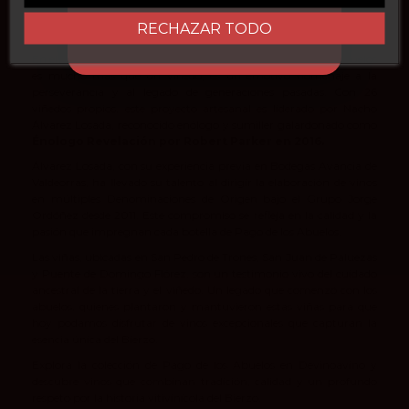
Sobre Pago de los Abuelos
RECHAZAR TODO
En el corazón de la región vinícola del Bierzo, Pago de los Abuelos
es mucho más que un viñedo; es un emotivo homenaje a la
perseverancia y al legado de generaciones pasadas. Con 26
viñedos propios, este proyecto artesanal es liderado por Nacho
Álvarez Losada, reconocido enólogo y sumiller galardonado como
Énologo Revelación por Robert Parker en 2016.
Álvarez Losada, con su experiencia previa en Bodegas Avancia de
Valdeorras, ha llevado su talento al dirigir la elaboración de vinos
en múltiples Denominaciones de Origen bajo el Grupo Jorge
Ordóñez desde 2011. Este compromiso se refleja en la calidad y la
pasión que impregnan cada botella de Pago de los Abuelos.
Las viñas, ubicadas en San Pedro de Trones, San Juan de Paluezas
y Puente de Domingo Flórez, son un testimonio vivo del cuidado
ancestral de la tierra y el viñedo. Un legado que comenzó con los
abuelos, quienes plantaron y mantuvieron estas viñas para que
hoy podamos disfrutar de vinos excepcionales que capturan la
esencia única del Bierzo.
Explora la colección de Pago de los Abuelos en Devinoavino y
descubre vinos que combinan tradición, calidad y un profundo
respeto por la historia vitivinícola del Bierzo.