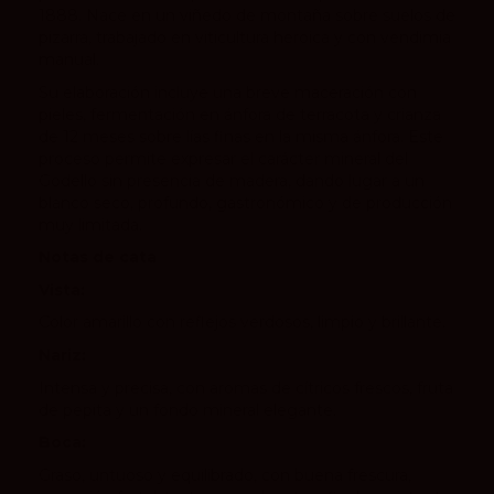
1888. Nace en un viñedo de montaña sobre suelos de
pizarra, trabajado en viticultura heroica y con vendimia
manual.
Su elaboración incluye una breve maceración con
pieles, fermentación en ánfora de terracota y crianza
de 12 meses sobre lías finas en la misma ánfora. Este
proceso permite expresar el carácter mineral del
Godello sin presencia de madera, dando lugar a un
blanco seco, profundo, gastronómico y de producción
muy limitada.
Notas de cata
Vista:
Color amarillo con reflejos verdosos, limpio y brillante.
Nariz:
Intensa y precisa, con aromas de cítricos frescos, fruta
de pepita y un fondo mineral elegante.
Boca:
Graso, untuoso y equilibrado, con buena frescura,