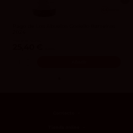
4.4
vivino
Pago de Los Abuelos Godello Barreiros
2024
Pago de los Abuelos
25,40 €
26,90 €
Añadir
Contacto
Tienda online