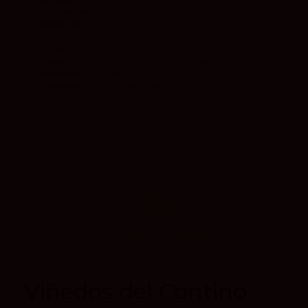
Ubicación:
Laserna, Laguardia — Rioja Alavesa
Extensión:
62 hectáreas
Suelos:
Arenoso-calcáreos y arcillo-calcáreos con cantos
rodados
Clima:
Atlántico con influencia mediterránea
Enólogo:
Jorge Navascués
Filosofía:
Vinos de parcela, elegantes y longevos
Viñedos del Contino