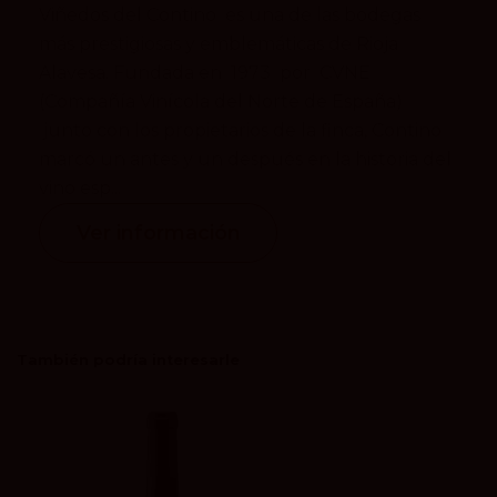
Viñedos del Contino es una de las bodegas
más prestigiosas y emblemáticas de Rioja
Alavesa. Fundada en 1973 por CVNE
(Compañía Vinícola del Norte de España)
junto con los propietarios de la finca, Contino
marcó un antes y un después en la historia del
vino esp...
Ver información
También podría interesarle