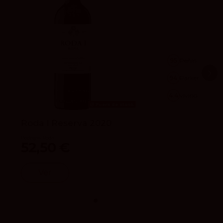
95
Peñín
94
Parker
4.4
vivino
Fuera de stock
Roda I Reserva 2020
Bodegas Roda
52,50 €
Ver