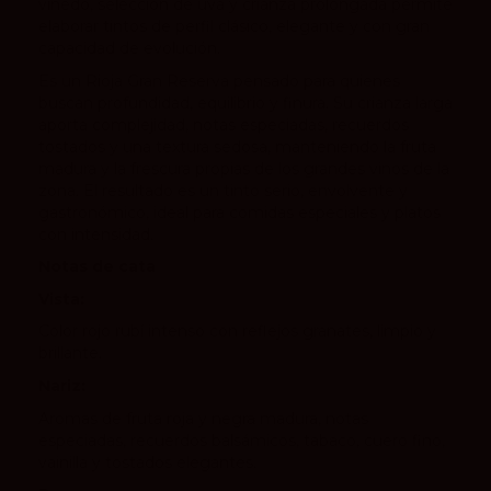
viñedo, selección de uva y crianza prolongada permite
elaborar tintos de perfil clásico, elegante y con gran
capacidad de evolución.
Es un Rioja Gran Reserva pensado para quienes
buscan profundidad, equilibrio y finura. Su crianza larga
aporta complejidad, notas especiadas, recuerdos
tostados y una textura sedosa, manteniendo la fruta
madura y la frescura propias de los grandes vinos de la
zona. El resultado es un tinto serio, envolvente y
gastronómico, ideal para comidas especiales y platos
con intensidad.
Notas de cata
Vista:
Color rojo rubí intenso con reflejos granates, limpio y
brillante.
Nariz:
Aromas de fruta roja y negra madura, notas
especiadas, recuerdos balsámicos, tabaco, cuero fino,
vainilla y tostados elegantes.