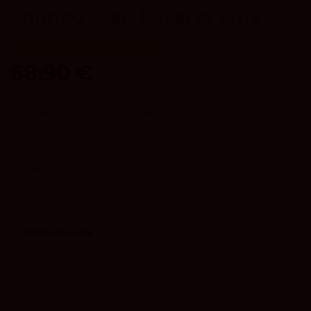
Contino Gran Reserva 2018
Últimas unidades en stock
68,90 €
IVA incluido
94
Parker
4.3
vivino
93
Tim Atkin
94
Suckling
Envíos a la Península en 24/48h.
ENVIO GRATIS
para pedidos de más de 120 euros.
Los
PACKS
tienen envío gratuito.
Envíos a Baleares disponibles
(Consultar condiciones).
Ficha de cata
Contino Gran Reserva es un vino tinto D.O.Ca. Rioja
elaborado por Viñedos del Contino con Tempranillo,
Graciano, Garnacha y Mazuelo. Nace en una finca
histórica de Rioja Alavesa, donde la combinación de