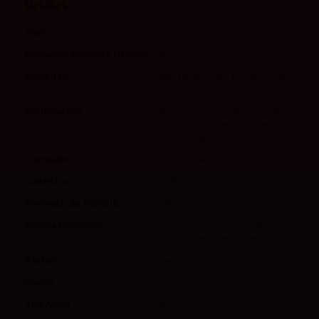
Detalles
Tipo
Tinto Gran Reserva
Denominación de Origen
Rioja
Variedad
82% tempranillo, 10% graciano,
5% mazuelo y 3% garnacha
Vinificación
Fermentación en depósitos de
hormigón y maloláctica en los
mismos depósitos
Consumo
Se recomienda servir a 16 ºC
Cosecha
2018
Formato de botella
750 ml
Envejecimiento
Crianza durante 24 meses en
barricas de roble francés
Parker
94
vivino
4.3
Tim Atkin
93