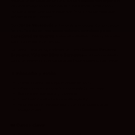
respetar la identidad del terruño. En los
calados del siglo XVI
,
los vinos envejecen en barricas de roble francés, americano y
húngaro, desarrollando la elegancia, finura y longevidad que
definen el estilo Contino.
Con
Jorge Navascués
al frente de la enología, Contino sigue
fiel a su filosofía de crear
vinos sobrios, precisos y con
capacidad de guarda
, elaborados desde el viñedo y pensados
para trascender en el tiempo.
Su gama —que incluye referencias como
Contino Reserva,
Graciano, Viña del Olivo o Garnacha
— se ha consolidado
como un referente internacional del Rioja moderno y de terroir.
🍷
Filosofía y estilo
Primer château de Rioja (fundado en 1973).
Viñedos propios en una finca única de 62 hectáreas.
Elaboración parcelaria y sostenible.
Crianza en calados históricos del siglo XVI.
Vinos elegantes, equilibrados y con gran potencial de
envejecimiento.
🏡
Datos clave
Bodega:
Viñedos del Contino (CVNE)