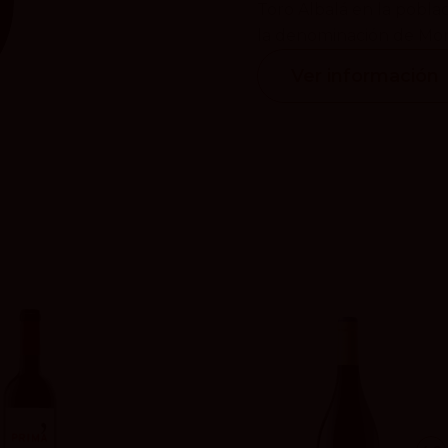
Toro Albalá en la pobla
la denominación de Monti
Ver información