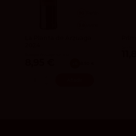
90
Peñín
3.8
vivino
La Planta de Arzuaga
Prim
2024
San Rom
11,
Bodegas Arzuaga Navarro
8,95 €
x6
8.50 €
Añadir