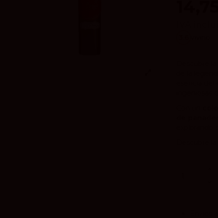
14,7
IVA inclu
3.6
vivino
Descubre la 
de la legend
esencia del 
ingeniosas d
Con un
colo
de panader
explorando 
Descubre la 
Envíos a