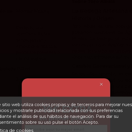
Sobre Toro Albalá
La Bodega Artesana q
ón de
Montilla-Moriles
Historia y Origen
Toro Albalá es una bodega 
Perfecto con
población cordobesa de Agui
aperitivos, frutos
Moriles. La bodega se establ
secos, jamón y
auténticas joyas enológicas
embutidos, quesos,
nacida del sueño de un pequ
pescados potentes o
vinos más admirados del mu
cocina asiática
Cambio Generacional y F
botella
750 ml
En los años sesenta, un ca
3.6
frente de la bodega. Su leg
propio, sino también una part
a obras literarias, arqueolog
recuperar tesoros vinícolas
 sitio web utiliza cookies propias y de terceros para mejorar nues
la bodega, que antes de serl
-10€ EXTRA
icios y mostrarle publicidad relacionada con sus preferencias
refleja en los nombres de sus 
ante el análisis de sus hábitos de navegación. Para dar su
en primer pedido
Reconocimientos y Vin
entimiento sobre su uso pulse el botón Acepto.
Email
La paciencia y la constanci
ítica de cookies