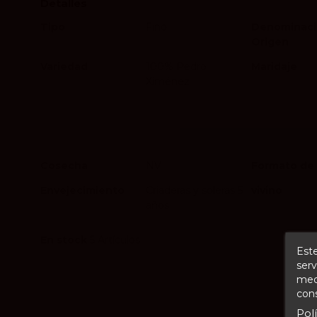
Detalles
Tipo
Fino
Denominaci
Origen
Variedad
100% Pedro
Maridaje
Ximénez
Cosecha
NV
Formato de 
Envejecimiento
Criaderas y soleras 5
vivino
años
En stock
5 Artículos
Este
serv
medi
cons
Pol