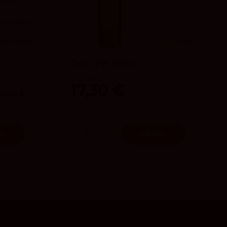
vivino
Suckling
Decanter
4.3
vivino
Don PX 2023
Toro Albalá
17,30 €
21.80 €
ir
Añadir