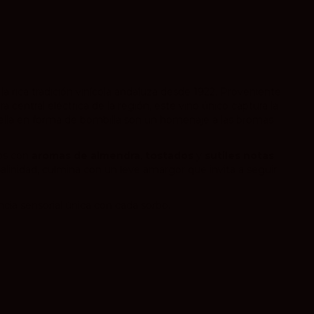
n la rica tradición vinícola andaluza desde 1922. Proveniente
a central eléctrica de la región, este vino único captura la
otella en forma de bombilla son un homenaje a las bromas
dos con
aromas de almendra
,
tostados
y
sutiles notas
alinidad, culmina con un leve amargor que invita a seguir
cia sensorial única con cada sorbo.