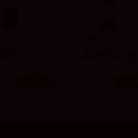
4.2
92
Parker
90
3.8
vivino
92
a 2022
ARX 2023
án Viñedos y Bodegas
Bodega Tesalia - La joya del Sur
85 €
22,95 €
x6
Añadir
Añad