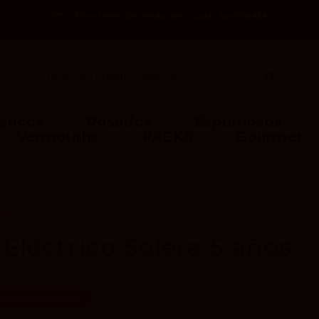
Code: 2asREBAJAS
-12% OFF en todos los productos /
lancos
Rosados
Espumosos
Vermouths
PACKS
Gourmet
ALÁ
 Eléctrico Solera 5 años
nidades en stock