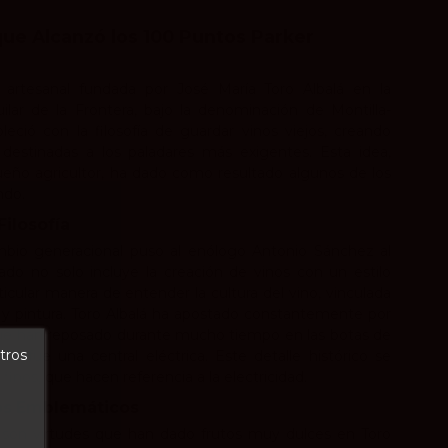
ue Alcanzó los 100 Puntos Parker
artesanal fundada por José María Toro Albalá en la
lar de la Frontera, bajo la denominación de Montilla-
eció con la filosofía de guardar vinos viejos, creando
 destinadas a los paladares más exigentes. Esta idea,
eño agricultor, ha dado como resultado algunos de los
ndo.
ilosofía
mbio generacional puso al enólogo Antonio Sánchez al
ado no solo incluye la creación de vinos con un estilo
icular manera de entender la cultura del vino, vinculada
ía y pintura. Toro Albalá ha apostado constantemente por
 que han reposado durante mucho tiempo en las botas de
tros
o, fue una central eléctrica. Este detalle histórico se
finos, que hacen referencia a la electricidad.
os Emblemáticos
a son virtudes que han dado frutos muy dulces en Toro