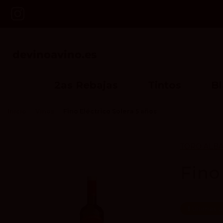
2as Rebajas
Tintos
B
Inicio
Vinos
Fino Eléctrico Solera 5 años
TORO ALB
Fino
Últimas u