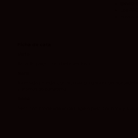
ENVIO 
Los
PA
Envíos a
Ficha de cata
Vista:
Amarillo pajizo con ribete verdoso
Nariz:
Intensidad media, con aromas punzantes del acetaldehíd
y aromas de panadería
Boca:
Seco con moderada acidez, ligero paso por boca y suave a