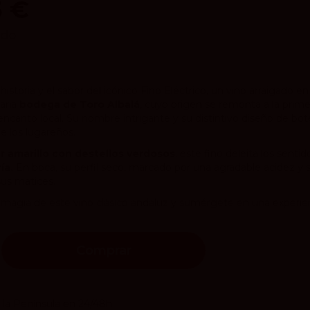
5 €
ido
historia y el sabor del icónico Fino Eléctrico, un vino arraigado e
aria
bodega de Toro Albalá
, cuyo origen se remonta a la primer
encanto local. Su nombre intrigante y su distintivo diseño de b
e los lugareños.
r amarillo con destellos verdosos
, este fino deleita los senti
ía.
En boca, su perfil seco, marcado por una agradable acidez y s
sus matices.
magia de este vino clásico andaluz y sumérgete en una experien
Comprar
 la Península en 24/48h.