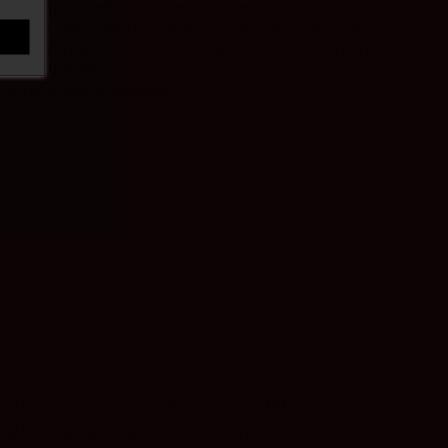
 ello son los Pedro Ximénez de añadas concretas como
vento Selección. La excelencia de estos vinos se vio
n PX Convento Selección 1946 obtuvo los 100 puntos
sta The Wine Advocate, un reconocimiento que marcó un
e en alcanzar tal distinción.
Alcanzó los 100 Puntos Parker Historia y
una bodega artesanal fundada por José María