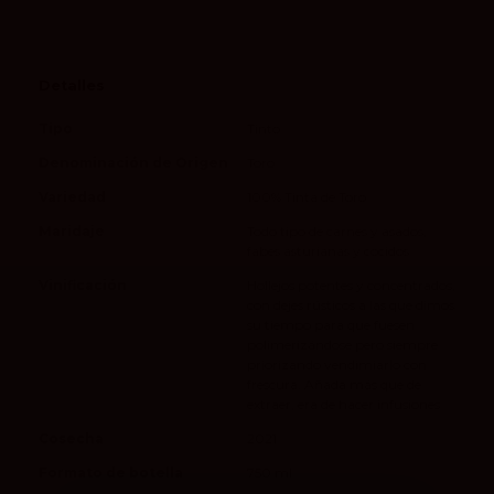
Detalles
Tipo
Tinto
Denominación de Origen
Toro
Variedad
100% Tinta de Toro
Maridaje
Todo tipo de carnes y asados,
fabes asturianas y cocidos
Vinificación
Hollejos potentes y concentrados,
con dejes rústicos a las que dimos
su tiempo para que fuesen
polimerizándose pero siempre
priorizando vendimiarlo con
frescura. Añada más que de
extraer, era de hacer infusiones
Cosecha
2021
Formato de botella
750 ml