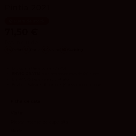
Pintia 2021
Fuera de stock
71,50 €
IVA incluido
94
Peñín
95
Parker
4.4
vivino
95
Suckling
Envíos a la Península en 24/48h.
ENVIO GRATIS
para pedidos de más de 120 euros.
Los
PACKS
tienen envío gratuito.
Envíos a Baleares disponibles
(Consultar condiciones).
Ficha de cata
Vista:
Picota intenso de capa alta
Nariz: