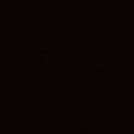
Intenso, fruta madura e hierbas secas, flores azules,
ligeros torrefactos y balsámicos, roble cremoso
Boca:
Potente, amplio, fruta madura, de taninos domados,
especias, largo
OPINIONES DE EXPERTOS
Wine Enthusiast:
De un profundo color rubí a la vista, este vino ofrece
aromas de mora, higo de Misión y hierbas
mediterráneas secas. Los sabores de grosella negra,
cereza negra, mocha y regaliz están envueltos en una
capa de taninos robustos que se desvanecen dejando
notas de cereza madura de verano y chocolate con
leche.
James Suckling:
Moras maduras, alquitrán, cerezas oscuras y especias
intensas. También un toque de fino polvo de cacao.
Rico y con cuerpo en el paladar, con un toque salino
en el centro. Muy largo y poderoso, pero expresivo y
refinado. Un poco más rico y potente que el 2018,