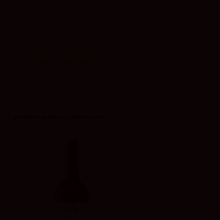
Hornija, una región donde la tradición y la
innovación se unen para producir vinos
excepcionales. Con viñedos viejos de Tinta de
Toro arraigados en suelos de canto rodado, c...
Ver información
También podría interesarle