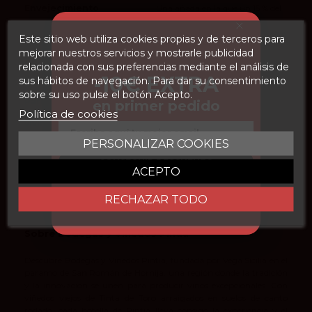
Envejecimiento
Una añada en la que un 15 % del
vino se crio en grandes
contenedores de acero inoxidable
Este sitio web utiliza cookies propias y de terceros para
buscando mantener la fruta y la
mejorar nuestros servicios y mostrarle publicidad
frescura
relacionada con sus preferencias mediante el análisis de
-10€ EXTRA
sus hábitos de navegación. Para dar su consentimiento
Peñín
94
sobre su uso pulse el botón Acepto.
Parker
95
en primer pedido
Política de cookies
vivino
4.4
Email
PERSONALIZAR COOKIES
Suckling
95
CONSEGUIR DESCUENTO
ACEPTO
RECHAZAR TODO
Sobre Bodegas y Viñedos Pintia
Descubre Bodegas y Viñedos Pintia, fundada por Vega Sicilia en el
páramo de San Román de Hornija, una región donde la tradición
y la innovación se unen para producir vinos excepcionales. Con
viñedos viejos de Tinta de Toro arraigados en suelos de canto
rodado, cada botella de Pintia lleva consigo la experiencia y el