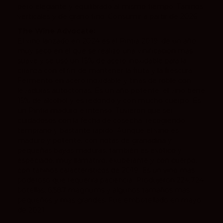
pero elegante y equilibrado al mismo tiempo. Taninos
verticales y de grano fino. Consumir a partir de 2026.
The Wine Advocate:
El vino lanzado en 2024 es el Pintia 2019, de un año
muy seco en el que se realizó una vinificación más
suave y se usó un 15% de acero inoxidable para la
crianza con el fin de mantener la fruta y la frescura.
Fermentó en acero inoxidable y tinas de roble con
levaduras autóctonas. Es un año potente; el vino tiene
15% de alcohol y es redondo y con mucho cuerpo. Es
un Pintia maduro e intenso. Tuvieron que ser
cuidadosos con la fecha de cosecha, recogiendo
temprano y bastante rápido. Aunque el vino es
maduro y potente, con notas de granadina y
pequeñas bayas maduras, también es exótico y
especiado, muy llamativo, exuberante y con cuerpo,
con taninos característicos de 2019. Es un vino más
poderoso que requerirá paciencia. Produjeron 224,724
botellas, 6,587 magnums y algunos tamaños más
pequeños y más grandes. Fue embotellado en mayo
de 2021.