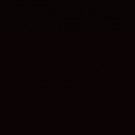
prestigio mundialmente reconocidos de Vega Sicilia.
Vega Sicilia,
la marca más potente del vino español
y una
de las más célebres a nivel global, ha hecho de
Pintia un
emblema de calidad y excelencia.
Desde sus inicios a
principios de los 2000, Bodegas Pintia ha crecido hasta abarcar
106 hectáreas de viñedo en plena producción. Con una capacidad
inicial de 40,000 botellas en la cosecha de 2001, hoy en día
producen hasta 300,000 botellas anualmente, llevando la firma
inconfundible de Vega Sicilia a todos los rincones del mundo.
Las instalaciones de Bodegas Pintia reflejan la misma dedicación y
meticulosidad que han caracterizado a Vega Sicilia durante
décadas. Diseñadas con los mejores materiales y tecnología de
vanguardia, estas instalaciones están enfocadas en mantener la
integridad y pureza de cada botella, asegurando que cada vino
capture la esencia única de su terruño.
Explora nuestra selección de vinos de Bodegas Pintia en
DeVinoAVino y sumérgete en la pasión y el legado de Vega Sicilia,
donde la excelencia enológica encuentra su máxima expresión.