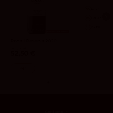
95
Peñín
94
Parker
4.4
vivino
Fuera de stock
Roda I Reserva 2020
Bodegas Roda
52,50 €
Ver
Contacto