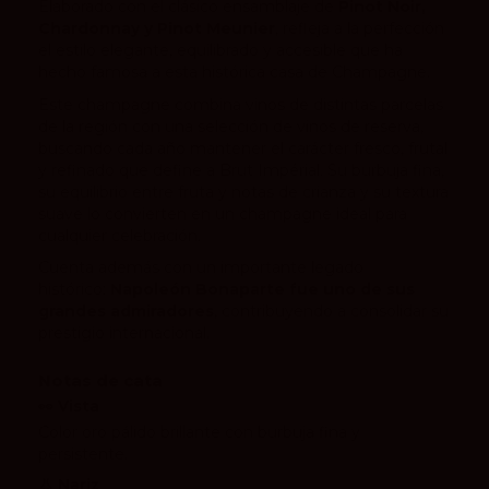
Elaborado con el clásico ensamblaje de
Pinot Noir,
Chardonnay y Pinot Meunier
, refleja a la perfección
el estilo elegante, equilibrado y accesible que ha
hecho famosa a esta histórica casa de Champagne.
Este champagne combina vinos de distintas parcelas
de la región con una selección de vinos de reserva,
buscando cada año mantener el carácter fresco, frutal
y refinado que define a Brut Impérial. Su burbuja fina,
su equilibrio entre fruta y notas de crianza y su textura
suave lo convierten en un champagne ideal para
cualquier celebración.
Cuenta además con un importante legado
histórico:
Napoleón Bonaparte fue uno de sus
grandes admiradores
, contribuyendo a consolidar su
prestigio internacional.
Notas de cata
👀 Vista
Color oro pálido brillante con burbuja fina y
persistente.
👃 Nariz