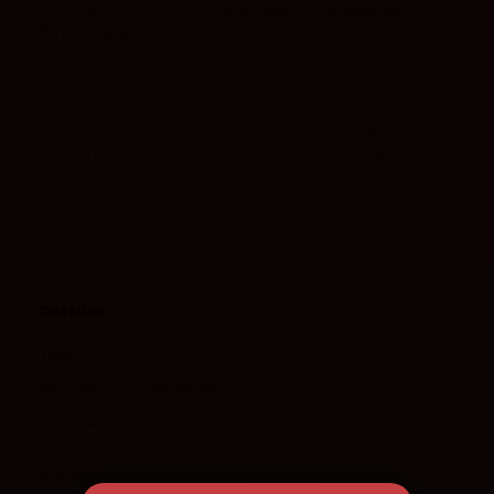
✔ Coupage clásico de
Pinot Noir, Chardonnay y
Pinot Meunier
✔ Estilo fresco, equilibrado y elegante
✔ Perfecto para celebraciones y ocasiones especiales
✔ Referencia imprescindible dentro de Champagne
Moët & Chandon Brut Impérial es un champagne que
combina tradición, elegancia y frescura, una apuesta
segura para disfrutar de la esencia de Champagne en
cada copa.
Detalles
Tipo
Espumoso Blanco
Denominación de Origen
Champagne
Variedad
Pinot noir, Chardonnay, Pinot
meunier
Puntos
91 Decanter