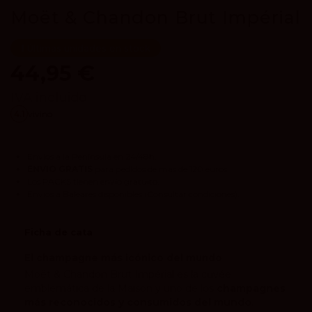
Moët & Chandon Brut Impérial
Últimas unidades en stock
44,95 €
IVA incluido
4.1
vivino
Envíos a la Península en 24/48h.
ENVIO GRATIS
para pedidos de más de 120 euros.
Los
PACKS
tienen envío gratuito.
Envíos a Baleares disponibles
(Consultar condiciones).
Ficha de cata
El champagne más icónico del mundo
Moët & Chandon Brut Impérial es la cuvée
emblemática de la Maison y uno de los
champagnes
más reconocidos y consumidos del mundo
.