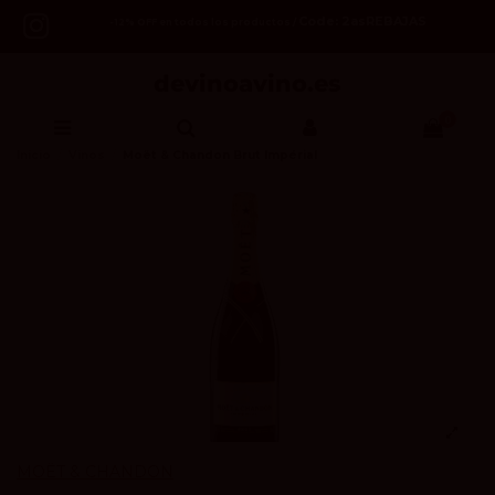
Code: 2asREBAJAS
-12% OFF en todos los productos /
0
Inicio
Vinos
Moët & Chandon Brut Impérial
MOËT & CHANDON