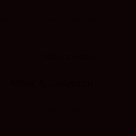
comprar champange
comprar moet
moet chandon
comprar vino espumoso
comprar champagne famoso
Moët & Chandon
SÍMBOLO INTERNACIONAL DE PRESTIGIO Y
SOFISTICACIÓN Moët &amp; Chandon es una
casa de champagne fundada en 1743 por
Claude Moët, quien trató de convertir un vino
regional poco conocido en el favorito de
cosmopolitas de toda Europa. Jean-Rémy