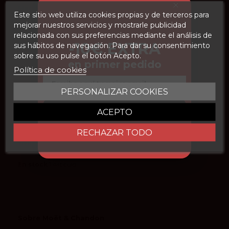
Maridaje
Perfecto con entrantes, mariscos
Este sitio web utiliza cookies propias y de terceros para
y pescados
mejorar nuestros servicios y mostrarle publicidad
Vinificación
Elaborado con las tres variedades
relacionada con sus preferencias mediante el análisis de
clásicas de Champagne, en
-10€ EXTRA
sus hábitos de navegación. Para dar su consentimiento
proporciones variables y
sobre su uso pulse el botón Acepto.
procedente de diferentes
en primer pedido
Política de cookies
cosechas
Email
Consumo
Se recomienda servir entre 6 y 8
PERSONALIZAR COOKIES
ºC
CONSEGUIR DESCUENTO
Cosecha
NV
ACEPTO
Formato de botella
750 ml
RECHAZAR TODO
vivino
4.1
En stock
1 Artículo
Sobre Moët & Chandon