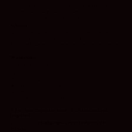
Aromas de flores blancas, cítricos y fruta blanca
acompañados de notas de levadura, frutos secos y
delicados recuerdos de pastelería.
👄 Boca
Amplio y equilibrado, con carbónico bien integrado.
Destacan las notas de fruta blanca y cítricos sobre un
fondo de bollería, con buena persistencia y elegancia.
🍽 Maridaje
Perfecto para acompañar:
🦪 Mariscos y ostras
🐟 Pescados blancos
🍣 Sushi y cocina asiática
🧀 Quesos suaves
🥂 Aperitivos y celebraciones
⭐ Por qué comprar Moët & Chandon Brut
Impérial
✔ Uno de los
champagnes más famosos del
mundo