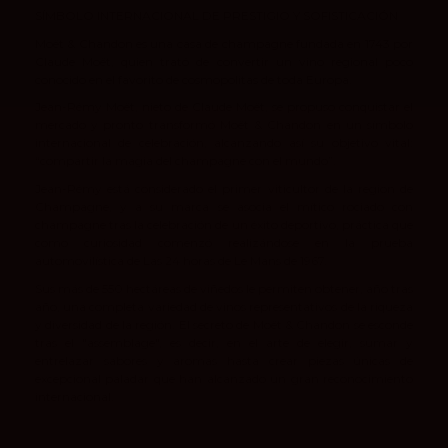
SÍMBOLO INTERNACIONAL DE PRESTIGIO Y SOFISTICACIÓN
Moët & Chandon es una casa de champagne fundada en 1743 por
Claude Moët, quien trató de convertir un vino regional poco
conocido en el favorito de cosmopolitas de toda Europa.
Jean-Rémy Moët, nieto de Claude Moët, se propuso conquistar el
mercado y pronto transformó Moët & Chandon en un símbolo
internacional de celebración, alcanzando así su objetivo vital:
“compartir la magia del champagne con el mundo”.
Jean-Rémy está considerado el primer viticultor de la region de
Champagne, y a su marca se asocia el mítico rociado con
champagne tras la celebración de un éxito deportivo, práctica que
como curiosidad comenzó realizándose en la prueba
automovilística de Las 24 horas de Le Mans de 1967.
Sus más de 550 hectáreas de viñedos le permiten obtener, año tras
año, una completa variedad de vinos representativos de la riqueza
y diversidad de la región. El secreto de Moët & Chandon se esconde
tras el "assemblage", es decir, en el arte de elegir, sumar y
entrelazar sabores y aromas hasta crear piezas únicas de
excepcional paladar que han alcanzado un gran reconocimiento
internacional.