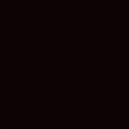
👃 Nariz
Aromas de fruta blanca y fruta de hueso, con notas de
albaricoque, matices minerales y un delicado fondo
herbal que recuerda al hinojo.
👄 Boca
Equilibrado, redondo y amplio. Perfil vinoso y mineral
con un punto salino y una textura cremosa que
conduce a un final largo y persistente.
🍽 Maridaje
Ideal para acompañar:
🦪 Mariscos y ostras
🐟 Pescados blancos
🍗 Carnes blancas
🧀 Quesos cremosos
🥂 Aperitivos y celebraciones
⭐ Por qué comprar J. Lassalle Préférence Brut
Premier Cru
✔ Elaborado con
uvas de viñedos Premier Cru
✔ Coupage equilibrado de
Pinot Meunier,