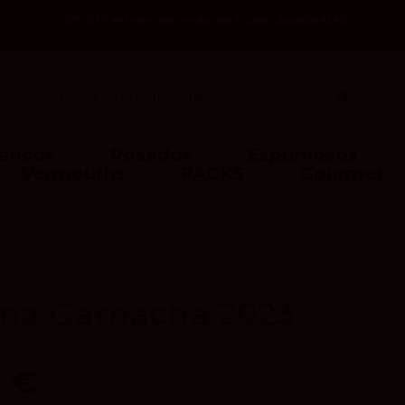
Code: 2asREBAJAS
-12% OFF en todos los productos /
lancos
Rosados
Espumosos
Vermouths
PACKS
Gourmet
MORCA
na Garnacha 2023
0 €