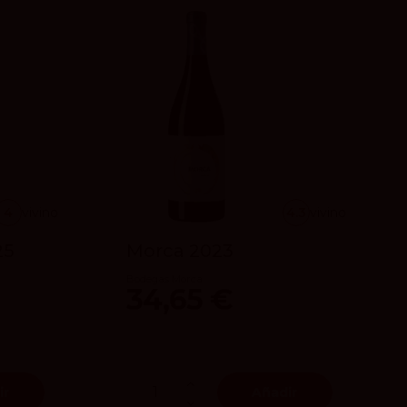
4
vivino
4.3
vivino
25
Morca 2023
Bodegas Morca
34,65 €
ir
Añadir