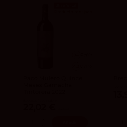
¡En oferta!
Producto rebajado
94
Peñín
4.3
vivino
Paco Mulero Quince
Brec
Meses Garnacha
Bodegas
Tintorera 2022
13,
Bodegas Paco Mulero
22,02 €
25,90 €
Añadir