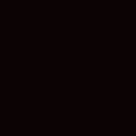
 elaborado por Bodegas Morca con 100% Garnacha. Procede de p
a expresión de cada viñedo.
idable, el vino pasa a barricas de roble francés para completar 
ar a una Garnacha elegante, sedosa y con buena profundidad.
es y ligeros recuerdos tostados.
na pureza frutal y final largo.
 media, embutidos, arroces con verduras, pollo, conejo y carnes bla