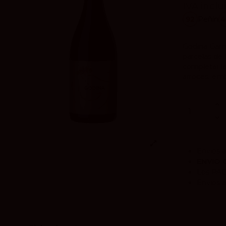
IVA inclu
92
Peñín
4
Godina Garn
parcelas de
completar la
arroces, emb
Envíos a
ENVIO 
Los
PA
Envíos a