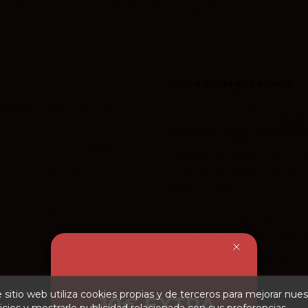
uienes buscan una Garnacha de Campo de Borja con finura, cria
francés dan como resultado un tinto elegante, gastronómico y mu
Sobre Bodegas Morca
Descubre Bodegas Morca, 
ón de
Campo de Borja
prestigio que incluye a
Bode
Orowines
,
Lagar Da Conde
Carne a la parrilla,
Ubicada en Borja, en la 
arroces y pastas,
condiciones únicas de la z
embutidos y quesos
excepcionales.
Se recomienda servir
Las uvas de Garnacha se 
a 16 ºC
rendimiento reducido. Tras l
envejece durante 20 meses en
¡En Devinoavino tienes acce
 sitio web utiliza cookies propias y de terceros para mejorar nues
-10€ EXTRA
icios y mostrarle publicidad relacionada con sus preferencias