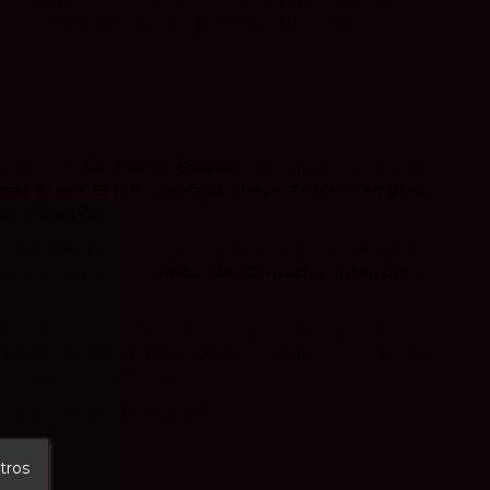
nza y personalidad. Su origen en parcelas de bajo
y versátil para acompañar platos mediterráneos.
parte de
Gil Family Estates,
un grupo vinícola de
gas Ateca
,
El Nido
,
Atalaya
,
Shaya
,
Tritón
,
Can Blau
,
sa
y
Juan Gil.
Sierra del Moncayo, Bodegas Morca aprovecha las
ona para producir
vinos de Garnacha intensos
y
recolectan manualmente en pequeñas parcelas de
a fermentación en depósitos de acero inoxidable, el vino
 barricas de roble francés.
so a la magia de Bodegas Morca!
tros