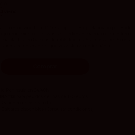
ido
.3
vivino
acha es un vino tinto D.O. Campo de Borja elaborado por Bod
 bajo rendimiento. Las uvas se vendimian manualmente y ferme
 maloláctica en barricas de roble francés. Su crianza de 15 meses
utidos, carnes blancas, quesos y platos mediterráneos.
Comprar
 la Península en 24/48h.
GRATIS
para pedidos de más de 120 euros.
CKS
tienen envío gratuito.
 Baleares disponibles
(Consultar condiciones).