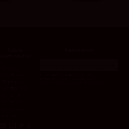
Sobre
Newsletter
Devinoavino
Envíos y
devoluciones
Puede darse de baja en cualquier
momento. Para ello, consulte nuestra
Términos y
información de contacto en el aviso legal.
condiciones
Politica de
Privacidad
Política de
cookies