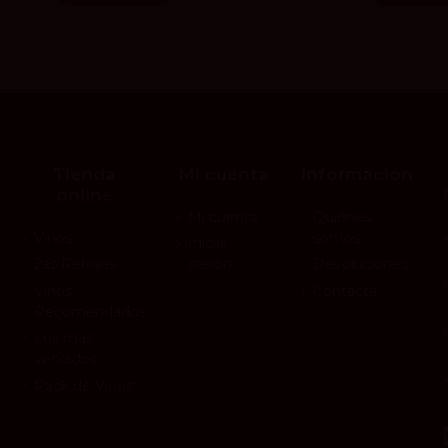
Tienda
Mi cuenta
Información
online
Mi cuenta
Quiénes
Vinos
somos
Iniciar
2as Rebajas
sesión
Devoluciones
Vinos
Contacta
Recomendados
Los más
vendidos
Pack de Vinos