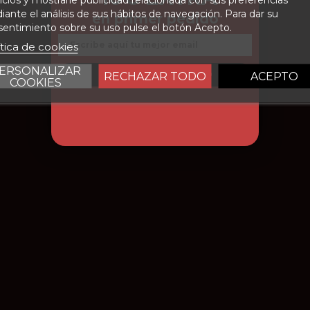
ante el análisis de sus hábitos de navegación. Para dar su
en primer pedido
entimiento sobre su uso pulse el botón Acepto.
Email
botella
750 ml
ítica de cookies
92
ERSONALIZAR
CONSEGUIR DESCUENTO
RECHAZAR TODO
ACEPTO
COOKIES