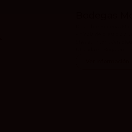
Bodegas M
Descubre Bodegas Morca
vinícola de prestigio que
Shaya , Tritón , Can Bla
Ubicada en Borja, en la 
Ver información