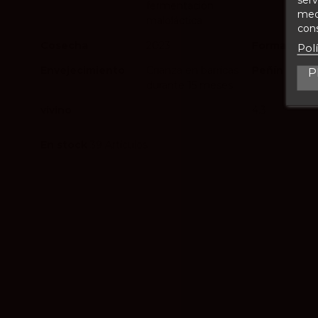
fermentación
medi
maloláctica
cons
Cosecha
2023
Formato de 
Pol
Envejecimiento
Crianza en barricas
Peñín
P
durante 15 meses
vivino
4.3
En stock
39 Artículos