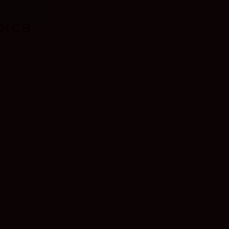
orca
, parte de Gil Family Estates, un grupo
 incluye a Bodegas Ateca , El Nido , Atalaya ,
u , Orowines , Lagar Da Condesa y Juan Gil.
Sierra del Monca...