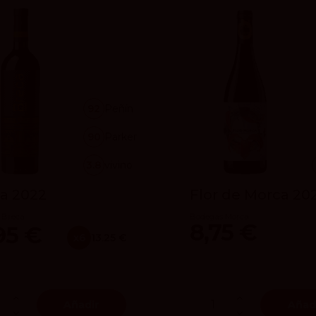
92
Peñín
90
Parker
3.8
vivino
a 2022
Flor de Morca 20
 Breca
Bodegas Morca
8,75 €
95 €
x6
13.25 €
Añadir
Añad