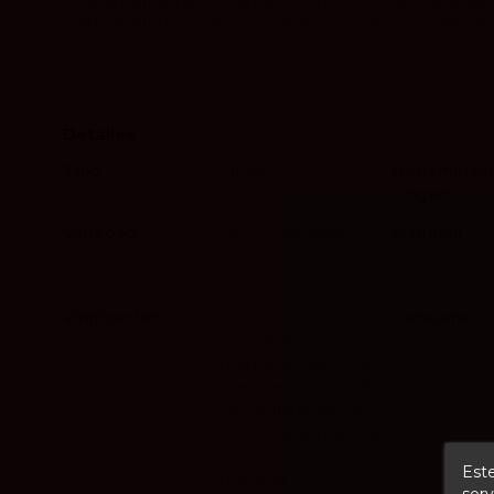
Godina Garnacha es una opción muy recomendable para q
rendimiento, la vendimia manual y la crianza en roble 
Detalles
Tipo
Tinto
Denominaci
Origen
Variedad
100% Garnacha
Maridaje
Vinificación
Fermentación por
Consumo
separado en
pequeños depósitos
de acero inoxidable.
A continuación, se
introdujo en barricas
de roble francés para
Este
hacer la
serv