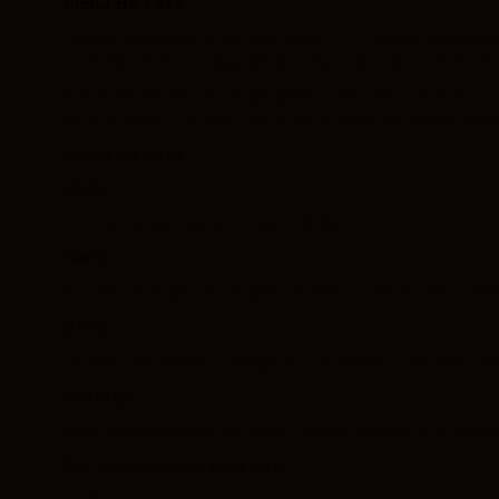
Ficha de cata
Godina Garnacha es un vino tinto D.O. Campo de Borja
manualmente y trabajadas por separado para conservar l
Tras la fermentación en pequeños depósitos de acero inox
de 15 meses, con selección final de barricas, dando lug
Notas de cata
Vista:
Color púrpura intenso, limpio y brillante.
Nariz:
Aromas de especias, regaliz, ciruelas, notas florales sutil
Boca:
Sedoso, equilibrado y elegante, con taninos maduros, bue
Maridaje
Ideal para ensaladas de pollo o pasta, quesos de curación
Por qué comprar este vino