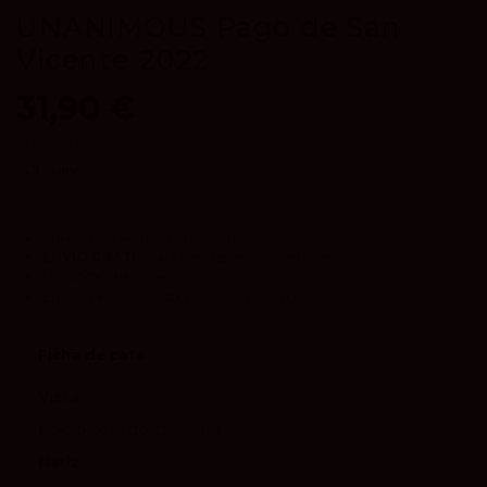
UNANIMOUS Pago de San
Vicente 2022
31,90 €
IVA incluido
4.3
vivino
Envíos a la Península en 24/48h.
ENVIO GRATIS
para pedidos de más de 120 euros.
Los
PACKS
tienen envío gratuito.
Envíos a Baleares disponibles
(Consultar condiciones).
Ficha de cata
Vista:
Rojo picota de capa alta
Nariz: