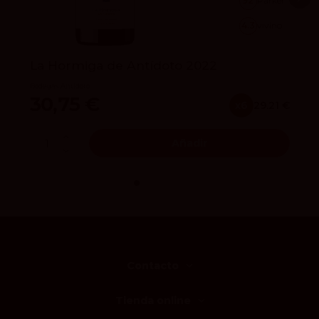
92
Parker
4.3
vivino
La Hormiga de Antídoto 2022
Bodegas Antídoto
30,75 €
x6
29.21 €
Añadir
Contacto
Tienda online