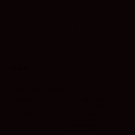
Muy intenso, con gran finura y elegancia, fruta negra y
compota sobre un fondo mineral
Boca:
Equilibrado, con buena acidez, frutal, la bobal le aporta
un centro de boca extraordinario, final largo y
persistente
Detalles
Tipo
Tinto
Denominación de Origen
Ribera del Duero
Variedad
65% Tinto Fino, 25% Bobal, 5%
Garnacha y 5% Albillo
Vinificación
Fermentación en inoxidable a
baja temperatura y maloláctica
en barrica francesa de 225 L de
grano extra fino