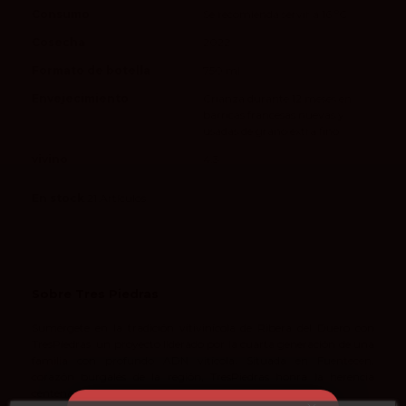
Consumo
Se recomienda servir a 16 ºC
Cosecha
2022
Formato de botella
750 ml
Envejecimiento
Crianza durante 12 meses en
barricas francesas nuevas y
usadas de grano extra fino
vivino
4.3
En stock
21 Artículos
Sobre Tres Piedras
Sumérgete en la tradición vitivinícola de Ribera del Duero con
TresPiedras, un proyecto liderado por la cuarta generación de una
familia con profundo ADN vitícola. Situada en Fuentecén,
corazón burgalés de la región, TresPiedras honra la herencia
centenaria de sus viñedos históricos.