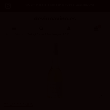
Code: 2asREBAJAS
-12% OFF en todos los productos /
0
Inicio
Vinos
Tokaji Aszú 3 Puttonyos 2022
TOKAJ-OREMUS