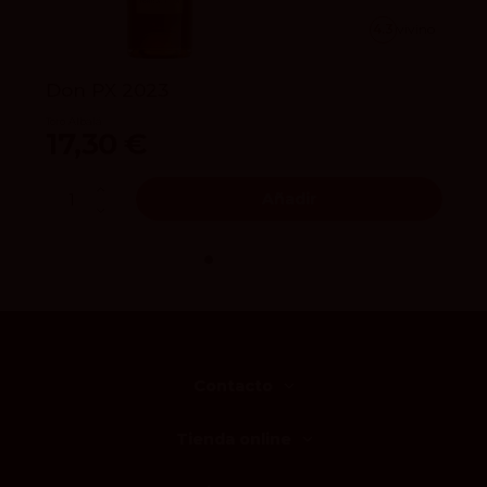
4.3
vivino
Don PX 2023
Toro Albalá
17,30 €
Añadir
Contacto
Tienda online