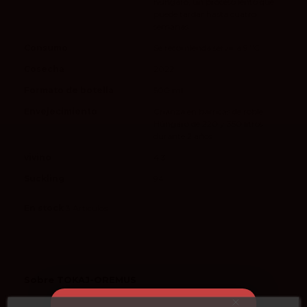
húngaro; un proceso lento que
puede tardar hasta cuatro
semanas
Consumo
Se recomienda servir a 9 ºC
Cosecha
2022
Formato de botella
500 ml
Envejecimiento
Crianza en barricas de roble
Húngaro de 220 y 350 litros
durante 2 años
vivino
4.3
Suckling
94
En stock
3 Artículos
Sobre TOKAJ-OREMUS
Tokaj-Oremus: Elegancia y Tradición del Tokaji bajo el