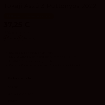
Tokaji Aszú 3 Puttonyos 2022
Últimas unidades en stock
37,25 €
IVA incluido
4.3
vivino
94
Suckling
Envíos a la Península en 24/48h.
ENVIO GRATIS
para pedidos de más de 120 euros.
Los
PACKS
tienen envío gratuito.
Envíos a Baleares disponibles
(Consultar condiciones).
Ficha de cata
Vista:
Amarillo dorado
Nariz: