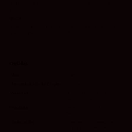
Fruta amarilla, blancas y cítricos, aromas amielados,
pasas
Boca:
Amplio y denso, de buena acidez, fiel a su nariz, suave
y aterciopelado con longitud
Detalles
Tipo
Dulce
Denominación de Origen
Tokaj-Hegyalja
Variedad
Furmint, Hárslevelü, Zéta,
Sárgamuskotály
Maridaje
Perfecto con los postres o con
foie
Vinificación
La fermentación se realiza en
barricas nuevas de roble