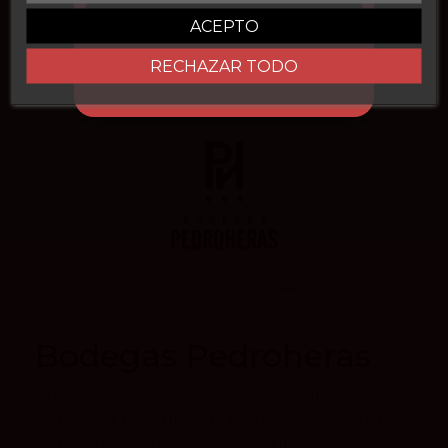
CONSEGUIR DESCUENTO
ACEPTO
RECHAZAR TODO
Bodegas Pedroheras
Cuenta la leyenda, que en la villa de LAS
PEDROÑERAS, ubicada en pleno corazón de
La Mancha, existió una Venta, típica