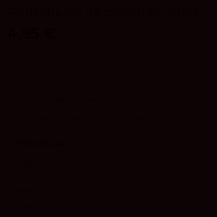
Pedroheras Tempranillo 2025
4,95 €
IVA incluido
3.5
vivino
Envíos a la Península en 24/48h.
ENVIO GRATIS
para pedidos de más de 120 euros.
Los
PACKS
tienen envío gratuito.
Envíos a Baleares disponibles
(Consultar condiciones).
Ficha de cata
Vista:
Rojo rubí con ribete violáceo
Nariz:
Frutos del bosque, bayas, regaliz y moras