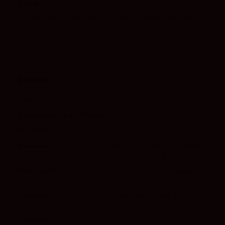
Boca:
Amable, fiel reflejo de lo que encontramos en nariz,
buena acidez y persistencia
Detalles
Tipo
Tinto Joven
Denominación de Origen
La Mancha
Variedad
100% Tempranillo
Maridaje
Ideal para carnes rojas, estofados,
pastas, pizzas, quesos y patés
Vinificación
Fermentación con control de
temperatura a 18 ºC
Consumo
Se recomienda servir entre 14 y
16 ºC.
Cosecha
2025