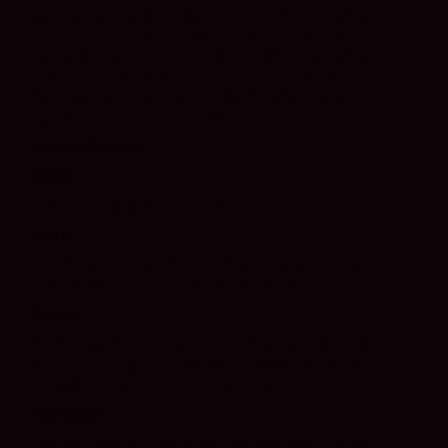
Es un blanco refrescante, alegre y muy fácil de beber,
pensado para quienes buscan un vino directo,
aromático y versátil. Su estilo combina fruta blanca,
cítricos y notas herbáceas suaves, con una boca
fresca y sabrosa que funciona muy bien tanto en
aperitivos como en comidas ligeras.
Notas de cata
Vista:
Color amarillo pajizo con reflejos verdosos.
Nariz:
Aromas frescos e intensos de fruta blanca, sutiles
notas cítricas y suaves recuerdos herbáceos.
Boca:
En boca es fresco, sabroso y equilibrado. Presenta
buena viveza, paso agradable y un final con ligero
amargor característico de la Verdejo.
Maridaje
Ideal con arroces, pescados, quiches de verduras,