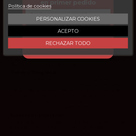
en primer pedido
Política de cookies
Fundada en 2002 y ubicada en La Seca (Valladolid), considerada el
Email
Grand Cru de Rueda, Bodegas Naia se distingue por su dedicación
PERSONALIZAR COOKIES
a la elaboración de grandes vinos blancos a partir de las cepas más
CONSEGUIR DESCUENTO
viejas de Verdejo.
ACEPTO
Viñedos Históricos y Excepcionales
RECHAZAR TODO
Naia posee 23,5 hectáreas de viñedos propios, de las cuales 20
hectáreas tienen más de 40 años y están plantadas en vaso.
Adicionalmente, la bodega colabora con viticultores locales que
poseen viñedos de hasta 130 años de antigüedad, asegurando una
selección de uvas de la más alta calidad.
Terroir y Clima Ideal
Los viñedos de Naia se encuentran a una altitud de entre 750 y
800 metros, bajo un clima con influencia continental y
mediterránea, que presenta diferencias térmicas extremas entre
estaciones. Los suelos, mayoritariamente arcillo-arenosos con
cantos rodados, proporcionan un entorno ideal para la
elaboración de vinos complejos y equilibrados.
Proceso de Vinificación
En la bodega, se utilizan depósitos de acero inoxidable y tinas de
roble francés de 10,000 litros. Las barricas, de roble francés con
tostado ligero y medio, varían en volumen entre 225, 500 y 600