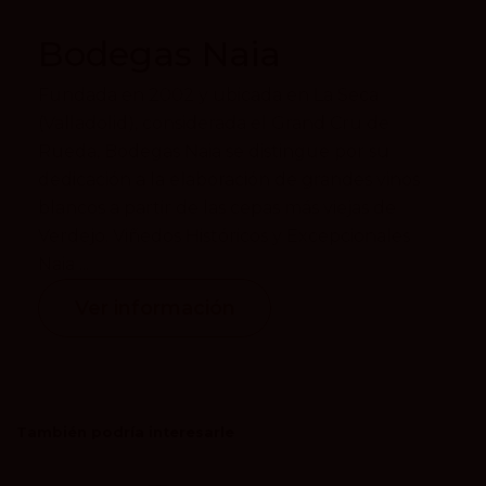
Bodegas Naia
Fundada en 2002 y ubicada en La Seca
(Valladolid), considerada el Grand Cru de
Rueda, Bodegas Naia se distingue por su
dedicación a la elaboración de grandes vinos
blancos a partir de las cepas más viejas de
Verdejo. Viñedos Históricos y Excepcionales
Naia ...
Ver información
También podría interesarle