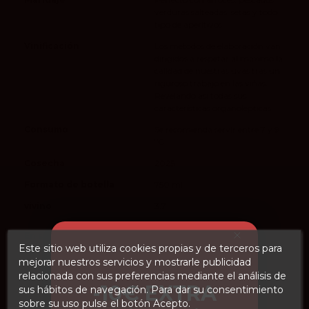
verduras salteadas, setas y todo
tipo de aperitivos
Vinificación
Los métodos de elaboración van
dirigidos a respetar al máximo la
calidad de nuestras uvas tras un
riguroso trabajo en las viñas.
Revelando así todas sus
características organolépticas
Consumo
Se recomienda servir entre 7 y 9
ºC
Cosecha
2025
Formato de botella
750 ml
vivino
3.7
En stock
50 Artículos
Este sitio web utiliza cookies propias y de terceros para
mejorar nuestros servicios y mostrarle publicidad
relacionada con sus preferencias mediante el análisis de
-10€ EXTRA
sus hábitos de navegación. Para dar su consentimiento
sobre su uso pulse el botón Acepto.
Sobre Bodegas Naia