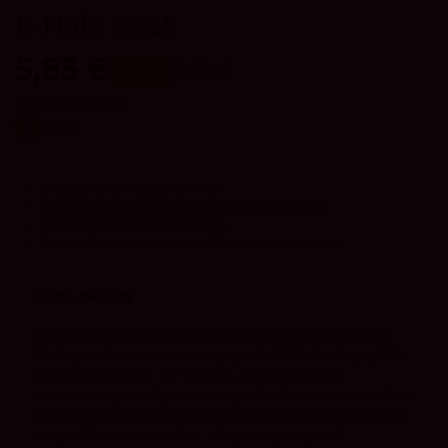
K-Naia 2025
5,85 €
6,50 €
-10%
IVA incluido
3.7
vivino
Envíos a la Península en 24/48h.
ENVIO GRATIS
para pedidos de más de 120 euros.
Los
PACKS
tienen envío gratuito.
Envíos a Baleares disponibles
(Consultar condiciones).
Ficha de cata
K-Naia es un vino blanco D.O. Rueda elaborado por
Bodegas Naia con un coupage de 85% Verdejo y 15%
Sauvignon Blanc. La Verdejo aporta frescura,
estructura y ese ligero amargor final tan característico
de la variedad, mientras que la Sauvignon Blanc suma
un perfil más aromático, elegante y tropical.