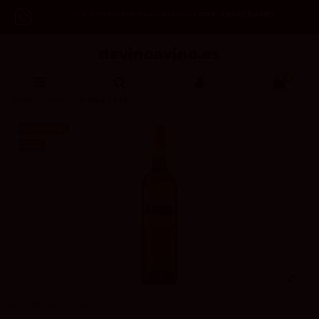
Code: 2asREBAJAS
-12% OFF en todos los productos /
0
Inicio
Vinos
K-Naia 2025
¡En oferta!
-10%
BODEGAS NAIA