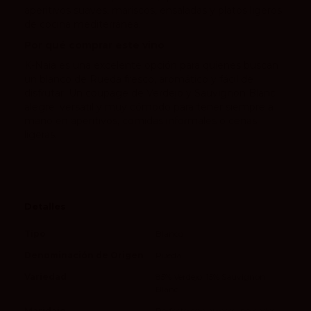
aperitivos suaves, mariscos, ensaladas y platos ligeros
de cocina mediterránea.
Por qué comprar este vino
K-Naia es una excelente opción para quienes buscan
un blanco de Rueda fresco, aromático y fácil de
disfrutar. Un coupage de Verdejo y Sauvignon Blanc
alegre, versátil y muy cómodo para tener siempre a
mano en aperitivos, comidas informales o cenas
ligeras.
Detalles
Tipo
Blanco
Denominación de Origen
Rueda
Variedad
85% Verdejo, 15% Sauvignon
Blanc
Maridaje
Perfecto con arroces, pescados,