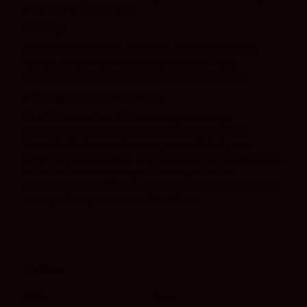
y un leve amargor final.
Maridaje
Ideal para aperitivos, aceitunas, almendras, jamón
ibérico, conservas, mariscos, pescados fritos,
encurtidos, quesos suaves y tapas tradicionales.
Por qué comprar este vino
Fino Eléctrico Bombilla es una opción muy
recomendable para quienes buscan un fino de
Montilla-Moriles con historia, personalidad y una
presentación diferente. Su crianza biológica de 5 años,
la Pedro Ximénez y su perfil seco y salino lo
convierten en un vino perfecto para abrir el aperitivo y
acompañar tapas con mucho sabor.
Detalles
Tipo
Fino