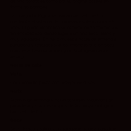
de fino cordobés como por su original botella en
forma de bombilla.
Su crianza biológica se realiza bajo velo de flor
mediante el sistema de criaderas y solera durante 5
años. El grado alcohólico se obtiene de forma natural,
sin encabezado, dando lugar a un fino seco, salino y
muy agradable. En nariz muestra notas de almendra,
panadería y tostados suaves, mientras que en boca
mantiene frescura, acidez y un final ligeramente
amargo.
Notas de cata
Vista:
Color amarillo pajizo con reflejos verdosos.
Nariz:
Aromas de almendra, notas tostadas, recuerdos de
panadería y matices propios de la crianza biológica
bajo velo de flor.
Boca:
Seco, fresco y salino, con agradable acidez, paso ligero