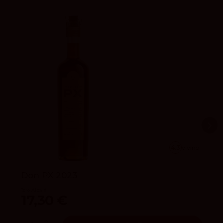
4.3
vivino
Don PX 2023
Toro Albalá
17,30 €