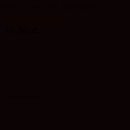
Fino Eléctrico Bombilla
Últimas unidades en stock
24,90 €
IVA incluido
91
Peñín
3.9
vivino
Envíos a la Península en 24/48h.
ENVIO GRATIS
para pedidos de más de 120 euros.
Los
PACKS
tienen envío gratuito.
Envíos a Baleares disponibles
(Consultar condiciones).
Ficha de cata
Fino Eléctrico Bombilla es un vino generoso D.O.P.
Montilla-Moriles elaborado por Bodegas Toro Albalá
con 100% Pedro Ximénez. Es uno de los vinos más
reconocibles de la bodega, tanto por su perfil clásico