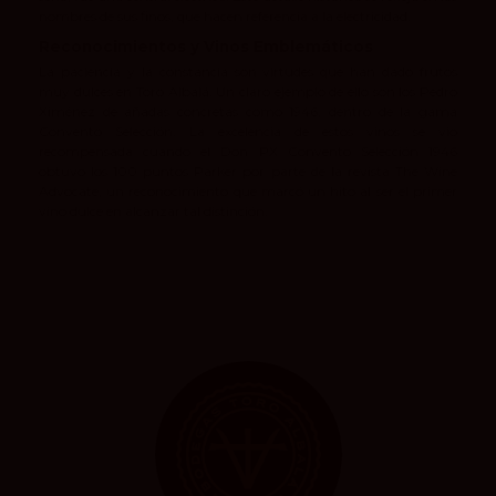
nombres de sus finos, que hacen referencia a la electricidad.
Reconocimientos y Vinos Emblemáticos
La paciencia y la constancia son virtudes que han dado frutos
muy dulces en Toro Albalá. Un claro ejemplo de ello son los Pedro
Ximénez de añadas concretas como 1946, dentro de la gama
Convento Selección. La excelencia de estos vinos se vio
recompensada cuando el Don PX Convento Selección 1946
obtuvo los 100 puntos Parker por parte de la revista The Wine
Advocate, un reconocimiento que marcó un hito al ser el primer
vino dulce en alcanzar tal distinción.