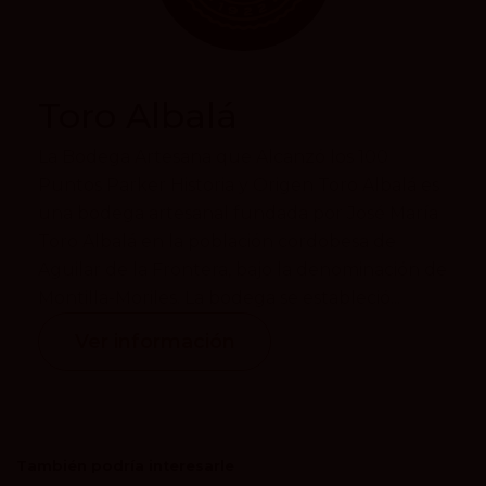
Toro Albalá
La Bodega Artesana que Alcanzó los 100
Puntos Parker Historia y Origen Toro Albalá es
una bodega artesanal fundada por José María
Toro Albalá en la población cordobesa de
Aguilar de la Frontera, bajo la denominación de
Montilla-Moriles. La bodega se estableció...
Ver información
También podría interesarle