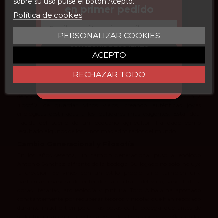
sobre su uso pulse el botón Acepto.
en primer pedido
Política de cookies
Email
Sobre Toro Albalá
PERSONALIZAR COOKIES
La Bodega Artesana que Alcanzó los 100
CONSEGUIR DESCUENTO
ACEPTO
Puntos Parker
Historia y Origen
RECHAZAR TODO
Toro Albalá es una bodega artesanal fundada por José María Toro
Albalá en la población cordobesa de Aguilar de la Frontera, bajo la
denominación de Montilla-Moriles. La bodega se estableció con la
filosofía de guardar vinos viejos, creando auténticas joyas
enológicas destinadas a los paladares más exigentes. Esta idea,
nacida del sueño de un pequeño agricultor, ha dado como
resultado algunos de los vinos más admirados del mundo.
Cambio Generacional y Filosofía
En los años sesenta, un cambio generacional puso al enólogo
Antonio Sánchez al frente de la bodega. Su legado no solo incluye
la creación de vinos con un estilo propio, sino también una
particular manera de entender la cultura del vino, vinculada a
obras literarias, arqueología y pintura. Toro Albalá ha apostado
constantemente por recuperar tesoros vinícolas que han reposado
durante mucho tiempo en las botas de la bodega, que antes de
serlo, fue una central eléctrica. Este detalle histórico se refleja en los