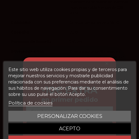
maloláctica se realizó en barricas
nuevas de roble francés de 225
litros
Consumo
Se recomienda servir a 16 ºC
Cosecha
2018
Formato de botella
750 ml
Envejecimiento
Crianza durante 15 meses en
barricas de roble francés de 225
litros
Este sitio web utiliza cookies propias y de terceros para
vivino
4.2
mejorar nuestros servicios y mostrarle publicidad
relacionada con sus preferencias mediante el análisis de
En stock
24 Artículos
-10€ EXTRA
sus hábitos de navegación. Para dar su consentimiento
sobre su uso pulse el botón Acepto.
en primer pedido
Política de cookies
Email
PERSONALIZAR COOKIES
Sobre Dehesa de Luna
CONSEGUIR DESCUENTO
ACEPTO
Dehesa de Luna es un referente en viticultura ecológica y
sostenible en España. Ubicada en una finca de 3.000 hectáreas en