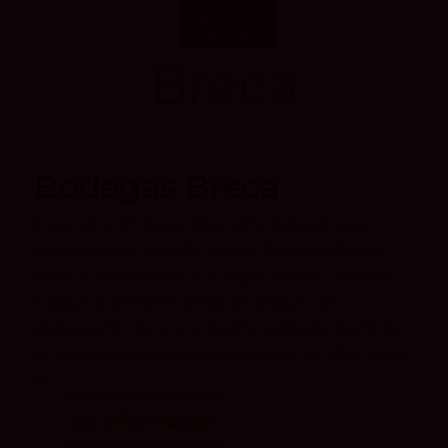
Bodegas Breca
Descubre Bodegas Breca Bodegas Breca,
parte del reconocido Grupo Jorge Ordóñez,
está ubicada en Munébrega, dentro de la D.O.
Calatayud. Esta bodega se dedica a la
elaboración de vinos de alta calidad a partir de
la uva Garnacha, proveniente de viñedos viejos
sit...
Ver información