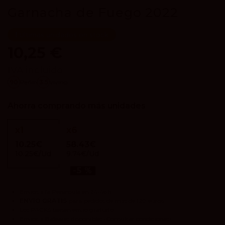
Garnacha de Fuego 2022
Últimas unidades en stock
10,25 €
IVA incluido
90
Peñín
3.5
vivino
Ahorra comprando más unidades
x
1
x
6
10.25€
58.43€
10.25€/Ud
9.74€/Ud
-5 %
Envíos a la Península en 24/48h.
ENVIO GRATIS
para pedidos de más de 120 euros.
Los
PACKS
tienen envío gratuito.
Envíos a Baleares disponibles
(Consultar condiciones).