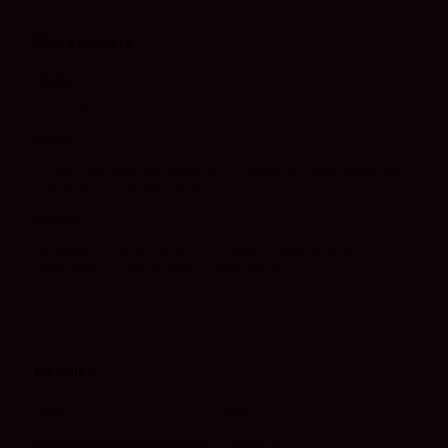
Ficha de cata
Vista:
Rojo cereza picota
Nariz:
Fruta roja madura, violetas y suaves lácteos, especias,
balsámicos y mentolados
Boca:
Amable y frutal, balsámico, dulzor característico,
agradable y con buena persistencia
Detalles
Tipo
Tinto
Denominación de Origen
Calatayud