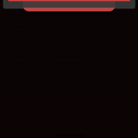
Clima Extremo y Vinos Intensos
El clima de Calatayud es seco y presenta grandes variaciones de
temperatura entre el día y la noche, debido a la elevada altitud de
los viñedos. Con temperaturas diurnas muy altas y frecuentes
heladas nocturnas, la temperatura media anual es de 13ºC, y las
heladas son comunes durante seis meses al año. Estas condiciones
extremas, junto con la sequedad de la región, influyen en la
producción de vinos robustos y sabrosos, característicos de
Bodegas Breca.
Vinos de Garnacha de Bodegas Breca
Bodegas Breca es un testimonio del compromiso de Jorge
Ordóñez con la calidad y la tradición vinícola. Descubre los vinos
únicos y llenos de carácter que emergen de los antiguos viñedos de
Garnacha en Calatayud, una expresión auténtica del terruño y la
dedicación artesanal.