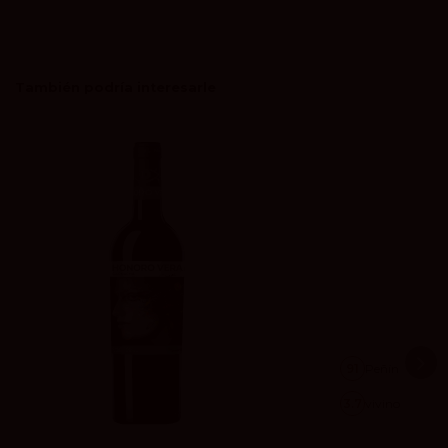
También podría interesarle
91
Peñín
3.7
vivino