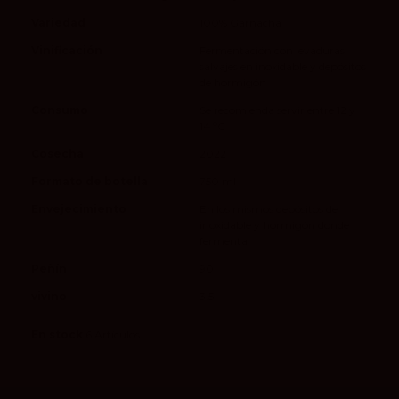
Variedad
100% Garnacha
Vinificación
Fermentación con levaduras
salvajes en inoxidable y depósitos
de hormigón
Consumo
Se recomienda servir entre 12 y
14 ºC
Cosecha
2022
Formato de botella
750 ml
Envejecimiento
En los mismos depósitos de
inoxidable y hormigón donde
fermenta
Peñín
90
vivino
3.5
En stock
6 Artículos