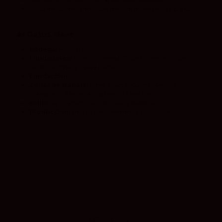
Vinos frescos, elegantes, con tensión, mineralidad y pureza.
🏡
Datos clave
Bodega:
Envínate
Fundadores:
Alfonso Torrente, Roberto Santana, José
Ángel Martínez y Laura Ramos
Fundación:
2004
Zonas de trabajo:
Ribeira Sacra (Galicia), Tenerife
(Canarias) y Almansa (Castilla-La Mancha)
Estilo:
vinos atlánticos, naturales y de terruño
Producción:
limitada, en diferentes microparcelas