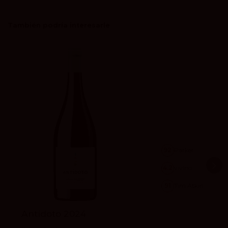
También podría interesarle
92
Parker
4.2
vivino
91
Tim Atkin
Antídoto 2024