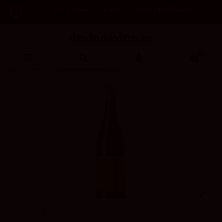
Code: 2asREBAJAS
-12% OFF en todos los productos /
0
Inicio
Vinos
Envínate Albahra 2024
BODEGA ENVÍNATE