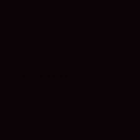
Aromas de fruta roja fresca, fruta negra, flores, notas
herbáceas suaves y recuerdos minerales.
Boca:
Fresco, jugoso y fluido, con tanino fino, buena acidez,
textura ligera y final sabroso y persistente.
Maridaje
Ideal para embutidos, arroces mediterráneos, carnes
blancas, verduras asadas, setas, quesos semicurados,
aves y platos de cocina informal con sabor.
Por qué comprar este vino
Envínate Albahra es una opción muy recomendable
para quienes buscan un tinto diferente, fresco y con
mucha personalidad. La combinación de Garnacha
Tintorera y Moravia Agria ofrece fruta, tensión y
ligereza, mientras que la crianza en hormigón
conserva un perfil puro y directo. Un vino
gastronómico, original y muy fácil de disfrutar.