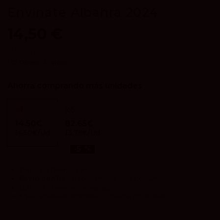
Envínate Albahra 2024
14,50 €
IVA incluido
95
Parker
4
vivino
Ahorra comprando más unidades
x
1
x
6
14.50€
82.65€
14.50€/Ud
13.78€/Ud
-5 %
Envíos a la Península en 24/48h.
ENVIO GRATIS
para pedidos de más de 120 euros.
Los
PACKS
tienen envío gratuito.
Envíos a Baleares disponibles
(Consultar condiciones).