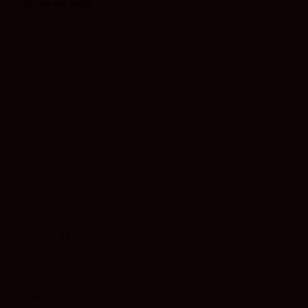
Ficha de cata
Envínate Albahra es un vino tinto elaborado en
Almansa con Garnacha Tintorera y Moravia Agria. Es
una interpretación fresca y poco convencional de una
zona tradicionalmente asociada a vinos de mayor
concentración, con una elaboración orientada a
respetar la fruta, el origen y la energía natural del vino.
La fermentación se realiza con levaduras autóctonas y
la crianza en depósitos de hormigón, sin buscar
protagonismo de la madera. La Garnacha Tintorera
aporta color, fruta y estructura, mientras que la
Moravia Agria suma frescura, viveza y un perfil más
ligero. El resultado es un tinto jugoso, ágil y expresivo,
con fruta roja, fruta negra, notas florales y un fondo
mineral que aporta profundidad sin hacerlo pesado.
Notas de cata
Vista:
Color rojo cereza brillante, de capa media.
Nariz: