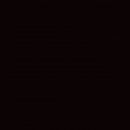
Bajo la marca
Lousas
, Alfonso Torrente trabaja en la
Ribeira
Sacra
, en viñedos heroicos plantados en terrazas sobre los ríos
Miño y Sil.
Elaboran un “vino de aldea” y microparcelas
como
Seoane
,
Rosende
o
Camiño Novo
, basadas
en
Mencía
,
Brancellao
y pequeñas proporciones de
Garnacha
Tintorera o Merenzao
.
Los vinos Lousas son fluidos, especiados y elegantes,
con
frescura atlántica y profundidad mineral
.
🌞
Almansa — El equilibrio mediterráneo
En el sureste peninsular,
Laura Ramos y José Ángel
Martínez
elaboran
Albahra
, un vino de
Garnacha Tintorera
y Moravia Agria
con perfil ligero y refrescante, procedente de
viñedos viejos cultivados en secano. Un tinto vibrante, de gran
pureza frutal.
🍷
Filosofía y estilo
Viticultura sostenible y mínima intervención.
Fermentaciones espontáneas con levaduras autóctonas.
Crianza en barricas usadas (228–600 L) para evitar excesos
de madera.
Bajo uso de sulfuroso, solo antes del embotellado.