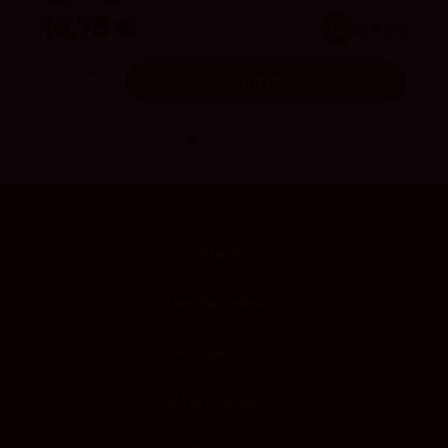
Bodegas Antídoto
16,75 €
x6
16.40 €
Añadir
Contacto
Tienda online
Mi cuenta
Información