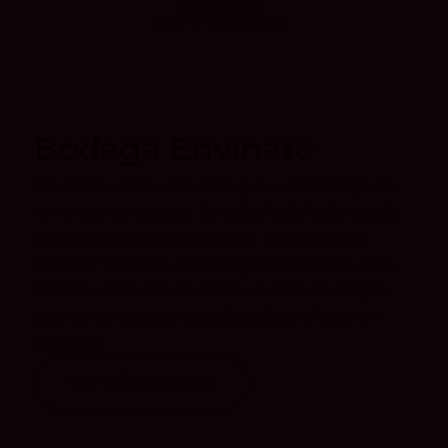
Bodega Envínate
Envínate es mucho más que una bodega: es
un movimiento que ha redefinido la forma de
entender el vino en España. Fundado por
Alfonso Torrente, José Ángel Martínez, Laura
Ramos y Roberto Santana , cuatro enólogos
que se conocieron estudiando enología en
Alicante, ...
Ver información