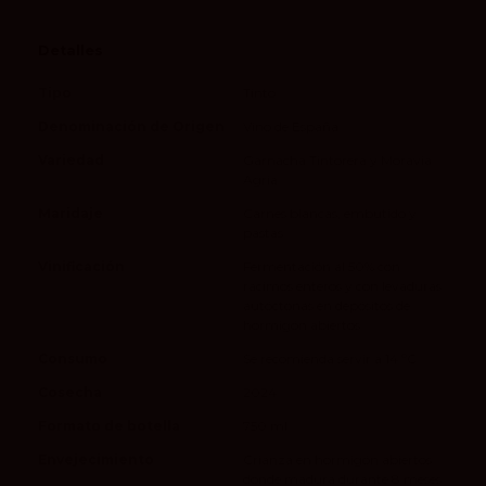
Detalles
Tipo
Tinto
Denominación de Origen
Vino de España
Variedad
Garnacha Tintorera y Moravia
Agria
Maridaje
Carnes blancas, embutido y
pastas
Vinificación
Fermentación al 50% con
racimos enteros y con levaduras
autóctonas en depósitos de
hormigón abiertos
Consumo
Se recomienda servir a 14 ºC
Cosecha
2024
Formato de botella
750 ml
Envejecimiento
Crianza en hormigón abiertos
donde madura durante 8 meses