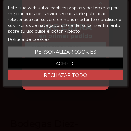
Cosecha
2016
Este sitio web utiliza cookies propias y de terceros para
mejorar nuestros servicios y mostrarle publicidad
Formato de botella
750 ml
relacionada con sus preferencias mediante el análisis de
-10€ EXTRA
Envejecimiento
La crianza es en barricas de roble
sus hábitos de navegación. Para dar su consentimiento
francés y americano durante 15
sobre su uso pulse el botón Acepto.
en primer pedido
meses.
Política de cookies
Peñín
92
Email
PERSONALIZAR COOKIES
vivino
3.6
CONSEGUIR DESCUENTO
ACEPTO
En stock
6 Artículos
RECHAZAR TODO
Bodegas Diez-