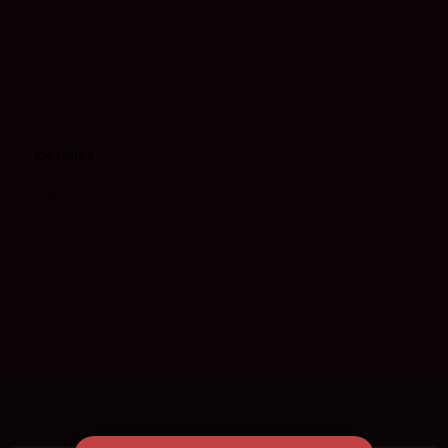
Boca:
En boca es vino potente en el que se puede apreciar
taninos maduros, toques especiados y fruta madura.
Detalles
Tipo
Tinto Crianza
Denominación de Origen
Rioja
Variedad
100% Tempranillo
Maridaje
Arroces de carne, Quesos
semicurados, Carnes blancas,
Pavo estofado
Vinificación
Fermentación y maloláctica
controlada en depósitos de
hormigón con maceraciones
largas
Consumo
16 ºC