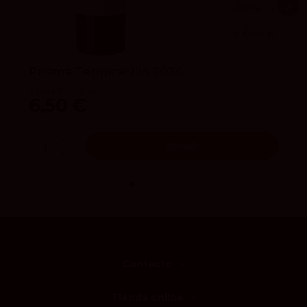
90
Peñín
3.8
vivino
Prisma Tempranillo 2024
Bodegas Paco Mulero
6,50 €
Añadir
Contacto
Tienda online