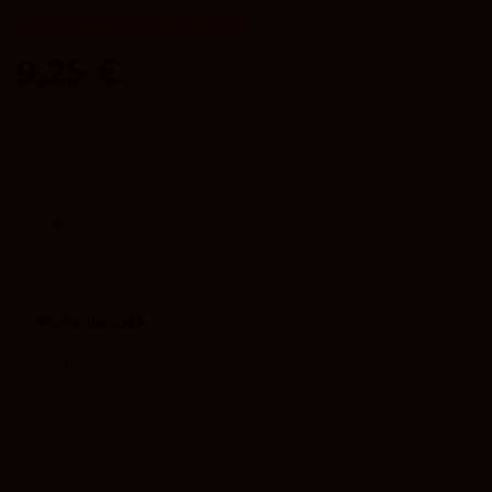
Últimas unidades en stock
9,25 €
IVA incluido
92
Peñín
3.6
vivino
Envíos a la Península en 24/48h.
ENVIO GRATIS
para pedidos de más de 120 euros.
Los
PACKS
tienen envío gratuito.
Envíos a Baleares disponibles
(Consultar condiciones).
Ficha de cata
Vista:
Cereza intenso.
Nariz:
Fruta madura, flores e hierbas de monte.