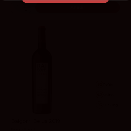
Añadir
92
Peñín
4.2
vivino
93
Suckling
Baigorri Belus 2019
Bodegas Baigorri