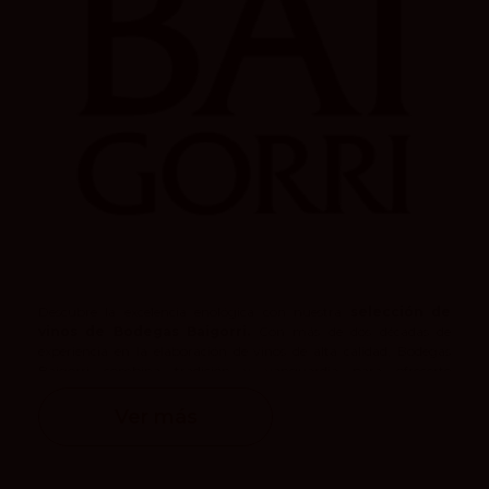
Descubre la excelencia enológica con nuestra
selección de
vinos de
Bodegas Baigorri
.
Con más de dos décadas de
experiencia en la elaboración de vinos de alta calidad, Bodegas
Baigorri combina tradición y vanguardia para ofrecerte
experiencias únicas en cada botella.
Ver más
Fundada en 2002 por el visionario arquitecto Iñaki Aspiazu Iza y
un grupo de empresarios vascos, Bodegas Baigorri ha
revolucionado el proceso de elaboración del vino. Con un enfoque
innovador, cada paso del proceso de producción ha sido