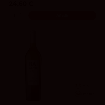
24,60 €
Añadir
3.9
vivino
92
Tim Atkin