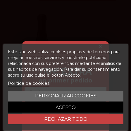
Este sitio web utiliza cookies propias y de terceros para
mejorar nuestros servicios y mostrarle publicidad
relacionada con sus preferencias mediante el análisis de
-10€ EXTRA
sus hábitos de navegación. Para dar su consentimiento
93
Peñín
sobre su uso pulse el botón Acepto.
en primer pedido
93
Parker
Política de cookies
Email
4.1
vivino
PERSONALIZAR COOKIES
CONSEGUIR DESCUENTO
ACEPTO
Finca La Canoca 2023
Bodegas Baigorri
RECHAZAR TODO
21,40 €