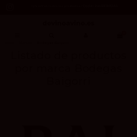
Code: 2asREBAJAS
-12% OFF en todos los productos /
0
Inicio
Marcas
Bodegas Baigorri
Listado de productos
por marca Bodegas
Baigorri