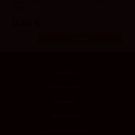
Baigorri Blanco Fermentado en Barrica
2021
Bodegas Baigorri
14,65 €
Añadir
Contacto
Tienda online
Mi cuenta
Información
Sobre Devinoavino