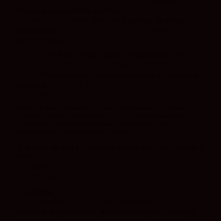
Ximénez. Procedente de la prestigiosa
D.O.P.
Vinagre de Montilla-Moriles
, este vinagre envejece
un mínimo de
cinco años en barricas de roble
castellano
, lo que le confiere una complejidad y
elegancia únicas.
Su sabor es
fino, seco, ligero y equilibrado
, ideal
para realzar platos sin enmascarar sabores. El aroma
evoca
frutos secos, toques tostados y manzana
madura
, con notas aromáticas propias de su crianza
en madera.
Perfecto para
ensaladas, guisos tradicionales, verduras
cocidas, arroces, escabeches y salsas
. Este vinagre es un
condimento imprescindible para quienes buscan
refinamiento y tradición en su cocina.
🫗
Notas de cata – Vinagre Fino Seco Toro Albalá 5
Años
🔍
Color:
Ámbar claro con reflejos dorados, elegante y brillante.
👃
Aroma:
Notas intensas y sofisticadas:
manzana
madura
,
frutos secos
,
madera tostada
y
toques