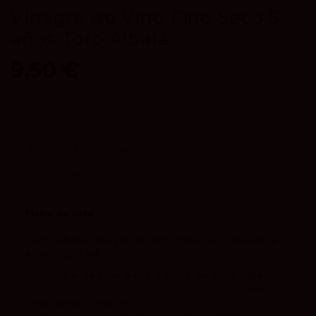
Vinagre de Vino Fino Seco 5
años Toro Albalá
9,50 €
IVA incluido
Envíos a la Península en 24/48h.
ENVIO GRATIS
para pedidos de más de 120 euros.
Los
PACKS
tienen envío gratuito.
Envíos a Baleares disponibles
(Consultar condiciones).
Ficha de cata
Toro Albalá Vinagre de Vino Fino Seco Reserva 5
Años – 250 ml
El
Vinagre de Fino Seco 5 Años de Toro Albalá
es
una joya gastronómica elaborada a partir de
vinos
finos seleccionados
con un toque de Pedro