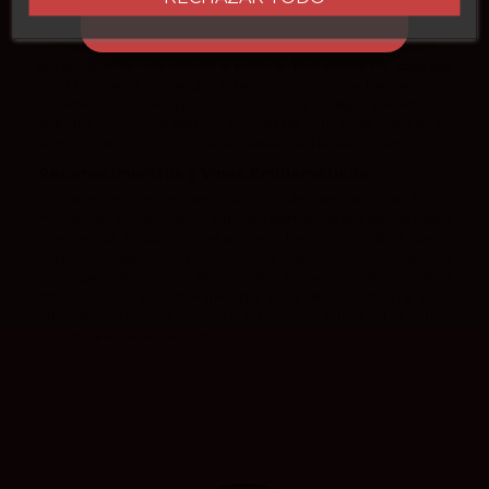
Antonio Sánchez al frente de la bodega. Su legado no solo incluye
la creación de vinos con un estilo propio, sino también una
particular manera de entender la cultura del vino, vinculada a
obras literarias, arqueología y pintura. Toro Albalá ha apostado
constantemente por recuperar tesoros vinícolas que han reposado
durante mucho tiempo en las botas de la bodega, que antes de
serlo, fue una central eléctrica. Este detalle histórico se refleja en los
nombres de sus finos, que hacen referencia a la electricidad.
Reconocimientos y Vinos Emblemáticos
La paciencia y la constancia son virtudes que han dado frutos
muy dulces en Toro Albalá. Un claro ejemplo de ello son los Pedro
Ximénez de añadas concretas como 1946, dentro de la gama
Convento Selección. La excelencia de estos vinos se vio
recompensada cuando el Don PX Convento Selección 1946
obtuvo los 100 puntos Parker por parte de la revista The Wine
Advocate, un reconocimiento que marcó un hito al ser el primer
vino dulce en alcanzar tal distinción.