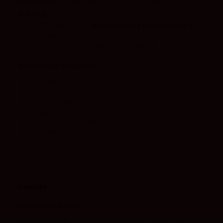
vínicos
que recuerdan a su origen en vinos finos.
👅
Boca:
Seco, delicado y fino.
Equilibrado y persistente
, con
ligeros matices amargos, y un fondo aromático que
remite a su crianza oxidativa en madera.
🍽️
Maridaje sugerido:
Ensaladas frescas y de legumbres
Guisos tradicionales y cocidos
Arroces caldosos o secos
Escabeches y marinados suaves
Lentejas, menestras y verduras cocidas
Elaboración de salsas para carnes o pescados
Detalles
Formato de botella
250 ml
Envejecimiento
Envejecido durante 5 años