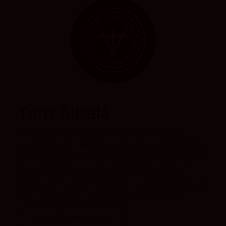
Toro Albalá
La Bodega Artesana que Alcanzó los 100
Puntos Parker Historia y Origen Toro Albalá es
una bodega artesanal fundada por José María
Toro Albalá en la población cordobesa de
Aguilar de la Frontera, bajo la denominación de
Montilla-Moriles. La bodega se estableció...
Ver información