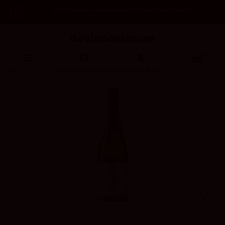
Code: 2asREBAJAS
-12% OFF en todos los productos /
0
Inicio
Vinos
Carrasviñas Rueda Espumoso Brut
BODEGAS FÉLIX LORENZO CACHAZO