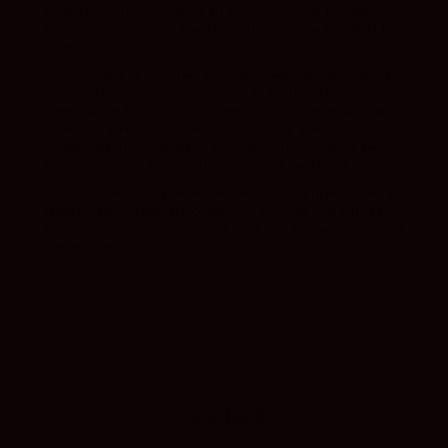
Bodegas Cachazo
se ubica en el municipio de Pozaldez, un
pueblo con una larga tradición vitivinícola dentro de la DO
Rueda.
Con un total de 230 hectáreas de viñedo, donde 9 de estas
son pre-filoxéricos y se ubican en la parte norte, plantados
hace más de 150 años, una auténtica joya que se salvó de la
filoxera gracias a los suelos arenosos. La aprte restante de
viñedos están compuestos por suelos típicos de la región,
pedregosos y cascajosos, muy favorecedor para la vid.
Cachazo tiene un porfolio de productos amplio, desde los
tradicionales dorados elaborados con el uso de solera, hasta un
espumoso de verdejo pasando por su buque insignia, el
Carrasviñas.