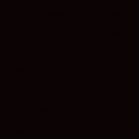
esta variedad en un espumoso de dosaje bajo.
Su elaboración tradicional y prácticamente artesanal,
junto con la crianza en botella, dan como resultado un
espumoso fresco, elegante y muy varietal. La burbuja
fina y constante se integra con una nariz aromática y
una boca cremosa, viva y equilibrada, ideal para
quienes buscan un espumoso original, fácil de
disfrutar y con identidad de Rueda.
Notas de cata
Vista:
Color amarillo pajizo con ribete verdoso. Limpio y
brillante, con burbuja pequeña y desprendimiento
constante.
Nariz:
Intenso, complejo y aromático, con recuerdos de
manzana asada, melocotón maduro, flores blancas,
notas de bollería, hinojo y matices mentolados.
Boca: