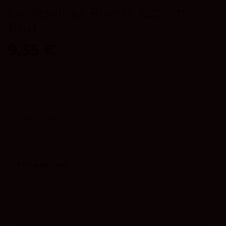
Carrasviñas Rueda Espumoso
Brut
9,35 €
IVA incluido
3.9
vivino
Envíos a la Península en 24/48h.
ENVIO GRATIS
para pedidos de más de 120 euros.
Los
PACKS
tienen envío gratuito.
Envíos a Baleares disponibles
(Consultar condiciones).
Ficha de cata
Carrasviñas Rueda Espumoso Brut es un vino
espumoso elaborado por Bodegas Félix Lorenzo
Cachazo en Rueda con 100% Verdejo. Es una
propuesta diferente dentro de la zona, pensada para
mostrar la frescura, la finura y el carácter aromático de