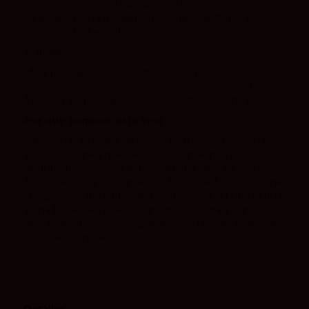
Vivo, cremoso y equilibrado, con gran frescura,
carbónico bien integrado, recuerdos de frutos secos,
eucalipto, toques cítricos y final largo.
Maridaje
Ideal para aperitivos, celebraciones, pescados,
mariscos, arroces, sushi, quesos suaves, ensaladas
frescas y platos ligeros de cocina mediterránea.
Por qué comprar este vino
Carrasviñas Rueda Espumoso Brut es una opción muy
interesante para quienes buscan un espumoso
distinto, fresco y con personalidad. Elaborado con
100% Verdejo y con un estilo de dosaje bajo, combina
la expresión aromática de Rueda con una burbuja fina
y una boca cremosa. Un vino perfecto para brindar,
abrir el aperitivo o acompañar comidas ligeras sin caer
en lo de siempre.
Detalles