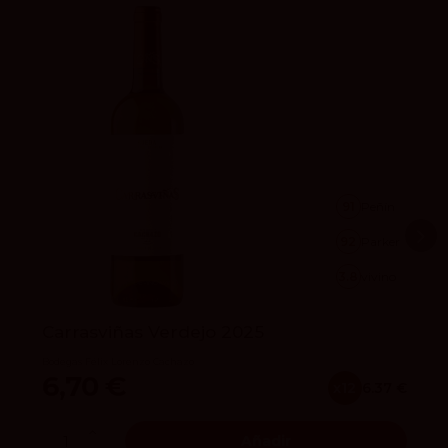
91
Peñín
92
Parker
3.8
vivino
Carrasviñas Verdejo 2025
Bodegas Félix Lorenzo Cachazo
6,70 €
x12
6.37 €
Añadir