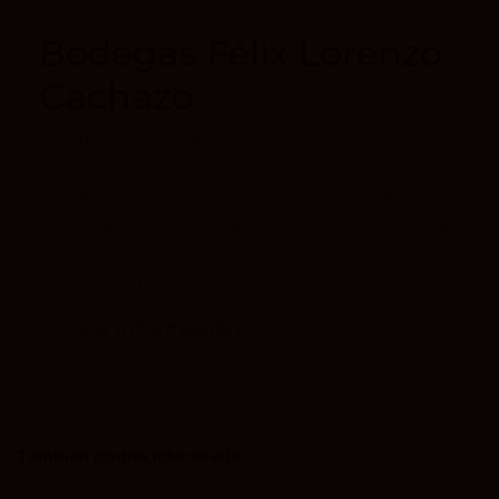
Bodegas Félix Lorenzo
Cachazo
Desde 1946, año de fundación de la Bodega,
una familia al servicio de los vinos de calidad. A
día de hoy una de las pocas Bodegas de la
región que sigue siendo íntegramente familiar.
Félix Lorenzo Cachazo fue uno de los ocho
visionarios de lo que hoy es Rueda, e...
Ver información
También podría interesarle