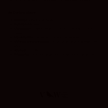
Vinos no filtrados ni clarificados, con identidad y pureza.
🏡
Datos clave
Bodega:
Viña Zorzal Wines
Fundación:
1989
Ubicación:
Corella y Fitero — Navarra (también DOCa
Rioja)
Variedades:
Garnacha, Graciano, Tempranillo
Viñedo emblemático:
Garnacha centenaria de Fitero (115
años)
Altitud:
400–550 m s. n. m.
Filosofía:
mínima intervención y autenticidad del terruño