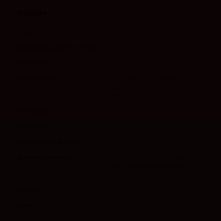
Detalles
Tipo
Tinto
Denominación de Origen
Navarra
Variedad
100% Garnacha
Vinificación
Fermentación alcohólica en
depósitos de inoxidable de 5.000
litros
Consumo
Se recomienda servir a 16 ºC
Cosecha
2024
Formato de botella
750 ml
Envejecimiento
Crianza durante 9 meses en
barricas de roble francés de 500
litros con dos usos
Parker
92
vivino
3.7