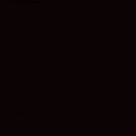
Ficha de cata
Viña Zorzal Corral de los Altos es un vino tinto D.O.
Navarra elaborado con Garnacha procedente de
viñedos de más de 40 años situados en la parcela
norte del paraje Corral de los Altos, en Fitero. Es una
zona marcada por suelos pedregosos, altitud y la
influencia del cierzo, factores que aportan frescura,
carácter y expresión frutal.
La fermentación se realiza en tinos de roble francés
de 2.000 litros. Posteriormente, el vino envejece
durante 9 meses en barricas de segundo año, donde
también realiza la fermentación maloláctica. El
resultado es una Garnacha elegante, fresca y
equilibrada, con la madera bien integrada y el origen
como protagonista.
Notas de cata
Vista:
Color rojo picota, limpio y brillante.
Nariz: