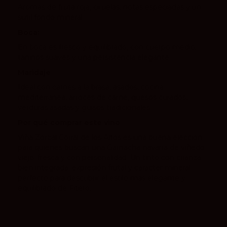
Aromas de fruta roja, ciruelas, notas especiadas y un
sutil fondo mineral.
Boca:
En boca es fresco y equilibrado, con cuerpo medio,
taninos suaves y una persistencia elegante.
Maridaje
Ideal con carnes a la brasa, asados, cocina
mediterránea, arroces de carne, quesos curados,
verduras asadas y guisos tradicionales.
Por qué comprar este vino
Viña Zorzal Corral de los Altos es una buena elección
para quienes buscan una Garnacha navarra de viñedo
viejo, fresca y con personalidad. Un tinto con crianza
bien integrada, expresión frutal y carácter mineral,
perfecto para descubrir el estilo más elegante y
equilibrado de Fitero.