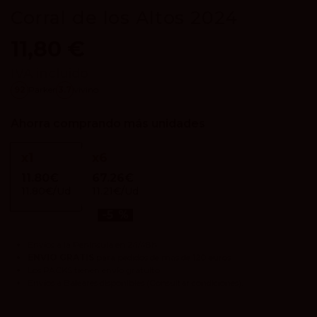
Corral de los Altos 2024
11,80 €
IVA incluido
92
Parker
3.7
vivino
Ahorra comprando más unidades
x
1
x
6
11.80€
67.26€
11.80€/Ud
11.21€/Ud
-5 %
Envíos a la Península en 24/48h.
ENVIO GRATIS
para pedidos de más de 120 euros.
Los
PACKS
tienen envío gratuito.
Envíos a Baleares disponibles
(Consultar condiciones).