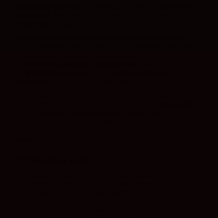
bajo la D.O.Ca. Rioja
, con viñedos controlados a
550 metros
de altitud
, lo que les permite ofrecer una visión moderna y
atlántica de la región.
La
viticultura es ecológica y de mínima intervención
.
Todo el trabajo en viña se realiza de forma
manual
, respetando la
biodiversidad y los ciclos naturales. En bodega,
las
fermentaciones son espontáneas
, se evitan
los
trasiegos
innecesarios y los vinos
no se filtran ni
clarifican
, preservando su autenticidad y pureza.
El resultado son vinos honestos, vibrantes y expresivos, con
identidad propia y un claro vínculo con su origen.
Viña Zorzal
se
ha convertido en un referente entre los nuevos productores
navarros por su enfoque sostenible, su compromiso con las
variedades tradicionales y su capacidad para transmitir el alma del
terruño.
🍷
Filosofía y estilo
Bodega familiar con tres generaciones de tradición.
Viticultura ecológica y mínima intervención.
Recuperación de variedades autóctonas (Garnacha y
Graciano).
Fermentaciones espontáneas con levaduras naturales.