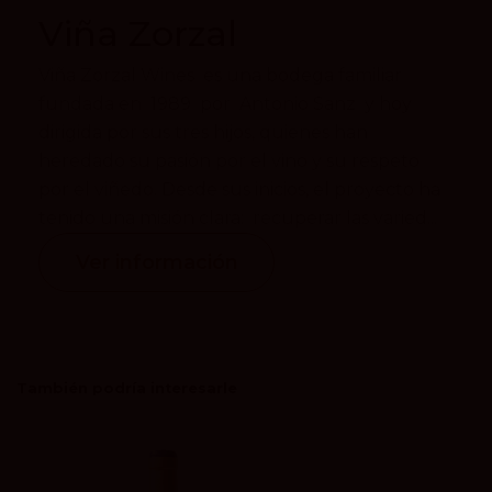
Viña Zorzal
Viña Zorzal Wines es una bodega familiar
fundada en 1989 por Antonio Sanz y hoy
dirigida por sus tres hijos, quienes han
heredado su pasión por el vino y su respeto
por el viñedo. Desde sus inicios, el proyecto ha
tenido una misión clara: recuperar las varied...
Ver información
También podría interesarle