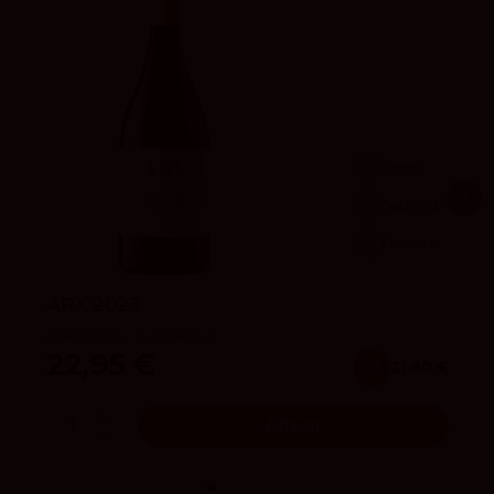
4.2
vivino
90
Suckling
92
Decanter
ARX 2023
Bodega Tesalia - La joya del Sur
22,95 €
x6
21.80 €
Añadir