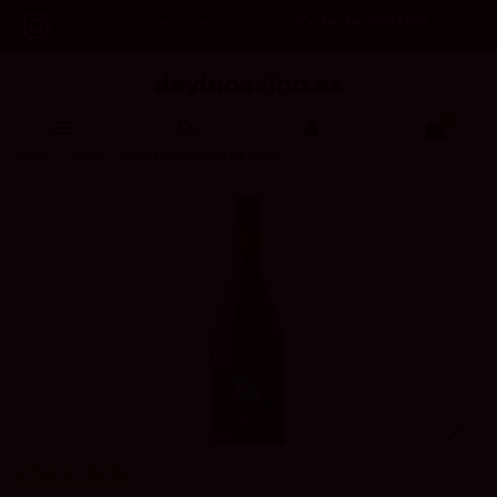
Code: 2asREBAJAS
-12% OFF en todos los productos /
0
Inicio
Vinos
Corral de los Altos 2024
VIÑA ZORZAL