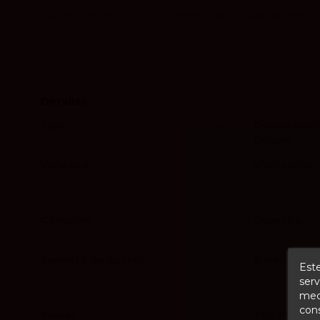
Carrasviñas Félix es una excelente opción para quienes 
fermentación espontánea y crianza en tinaja cerámica, 
Detalles
Tipo
Blanco con crianza
Denominaci
Origen
Variedad
100% Verdejo
Vinificación
Consumo
Se recomienda servir
Cosecha
entre 8 y 10 ºC
Formato de botella
750 ml
Envejecimie
Este
serv
medi
cons
Parker
94
Tim Atkin