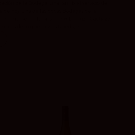
ción de la Bodega, una familia al servicio de
día de hoy una de las pocas Bodegas de la
 íntegramente familiar. Félix Lorenzo Cachazo
onarios de lo que hoy es Rueda, e...