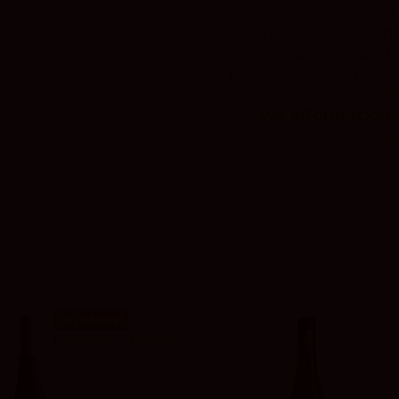
Desde 1946, año de funda
los vinos de calidad. A 
región que sigue siendo
fue uno de los ocho visi
Ver información
¡En oferta!
Producto rebajado