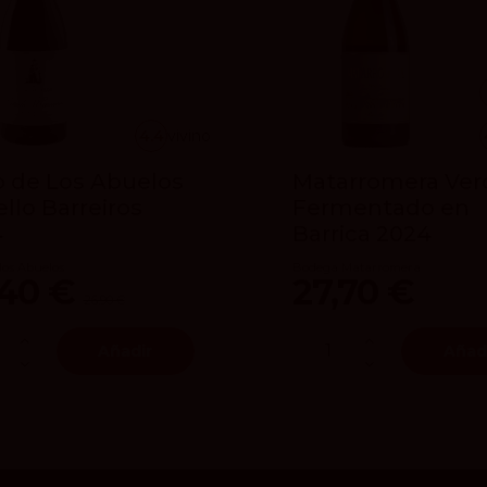
4.4
vivino
 de Los Abuelos
Matarromera Ver
llo Barreiros
Fermentado en
4
Barrica 2024
los Abuelos
Bodega Matarromera
,40 €
27,70 €
26,90 €
Añadir
Añad