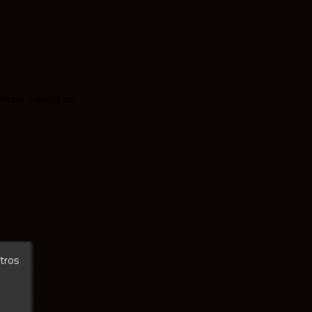
 capacidad de guarda. Un blanco de viñedo viejo,
renzo Cachazo
n de la Bodega, una familia al servicio de los vinos de
 de las pocas Bodegas de la región que sigue siendo
uno de los ocho visionarios de lo que hoy es Rueda, el
 "amontillados" a la actual verdejo, salvando esta
quel entonces estaba condenada a la desaparición. Un
 la creación de la Denominación de Origen Rueda hacia
 8 bodegas en la zona, llegando a ser el vino blanco
de los consumidores.
tros
en el municipio de Pozaldez, un pueblo con una larga
o de la DO Rueda.
as de viñedo, donde 9 de estas son pre-filoxéricos y se