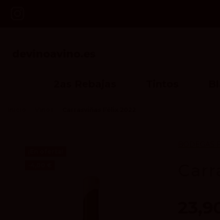
2as Rebajas
Tintos
B
Inicio
Vinos
Carrasviñas Félix 2022
BODEGAS 
¡En oferta!
Carr
-4,00 €
23,9