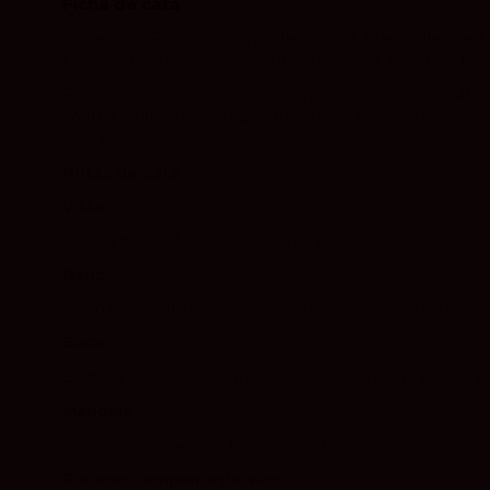
Ficha de cata
Carrasviñas Félix es un vino blanco D.O. Rueda elabora
Lorenzo Cachazo y representa una vuelta al origen de la V
Procede de viñedos viejos, algunos prefiloxéricos, cult
control artificial de temperatura. Después, el vino per
elegancia.
Notas de cata
Vista:
Color amarillo dorado brillante, limpio y elegante.
Nariz:
Aromas de fruta madura, heno, hierbas secas y un marc
Boca:
En boca es amplio, estructurado y elegante. Presenta bue
Maridaje
Ideal con pescados al horno o a la brasa, mariscos, guiso
Por qué comprar este vino