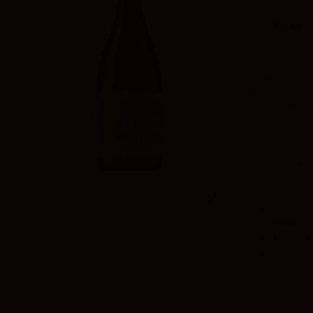
IVA inclu
94
Parker
Carrasviñas
a Félix Lore
una elabora
tinajas de c
Envíos a
ENVIO 
Los
PA
Envíos a