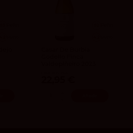
93
Peñín
92
Peñín
4.2
vivino
4.2
vivino
dejo
Casar De Burbia
Godello Finca
Valdepiñeiro 2023
Casar de Burbia
22,95 €
ir
Añadir