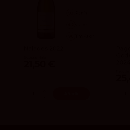
93
Peñín
4.2
vivino
96
Tim Atkin
Naiades 2022
Pago
Gode
Bodegas Naia
21,50 €
202
Pago de 
25
Añadir