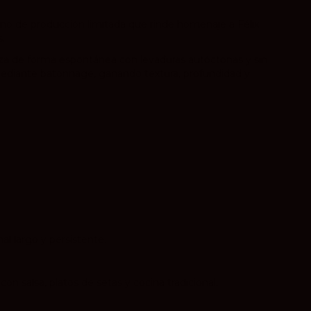
ino de producción limitada que rinde homenaje a Félix
s.
liza de forma espontánea con levaduras autóctonas y sin
s mediante batonnage, ganando textura, profundidad y
al largo y persistente.
on salsa, platos de setas y cocina tradicional.