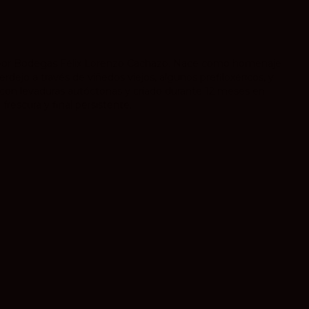
jo por Bodegas Félix Lorenzo Cachazo. Nace como homenaje
rdejo a través de viñedos viejos, algunos prefiloxéricos, y
on levaduras autóctonas y criado durante 12 meses en
rescura y final persistente.