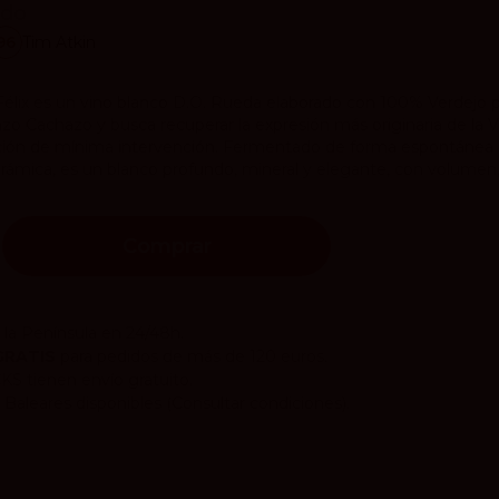
ido
96
Tim Atkin
 Félix es un vino blanco D.O. Rueda elaborado con 100% Verde
nzo Cachazo y busca recuperar la expresión más originaria de la Ve
ción de mínima intervención. Fermentado de forma espontánea c
erámica, es un blanco profundo, mineral y elegante, con volumen, f
Comprar
 la Península en 24/48h.
GRATIS
para pedidos de más de 120 euros.
CKS
tienen envío gratuito.
 Baleares disponibles
(Consultar condiciones).