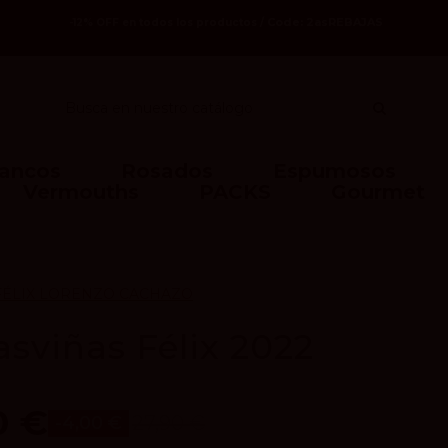
Code: 2asREBAJAS
-12% OFF en todos los productos /
lancos
Rosados
Espumosos
Vermouths
PACKS
Gourmet
FÉLIX LORENZO CACHAZO
asviñas Félix 2022
0 €
27,90 €
-4,00 €