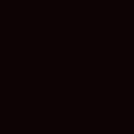
do con 100% Verdejo por Bodegas Félix Lorenzo Cachazo. Es un v
erdejo: autenticidad, viñedo viejo y una elaboración sin artificio
ivados bajo un clima continental extremo. La fermentación se rea
manece 12 meses en tinajas de cerámica, con trabajo de lías fina
ado fondo mineral.
n equilibrio entre volumen y acidez, textura envolvente y un fin
s marineros, quesos curados y semicurados, aves, carnes blancas c