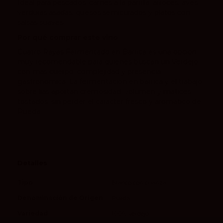
Ideal para pescados, carnes a la parrilla, arroces, aves,
verduras asadas, quesos semicurados y platos con
salsas suaves.
Por qué comprar este vino
Cuatro Rayas Fermentado en Barrica es una opción
muy recomendable para quienes buscan un Verdejo
con más cuerpo, complejidad y presencia
gastronómica. La fermentación en barrica y el trabajo
sobre lías aportan cremosidad, volumen y matices
tostados, sin perder el carácter fresco y aromático de
Rueda.
Detalles
Tipo
Blanco con crianza
Denominación de Origen
Rueda
Variedad
100% Verdejo