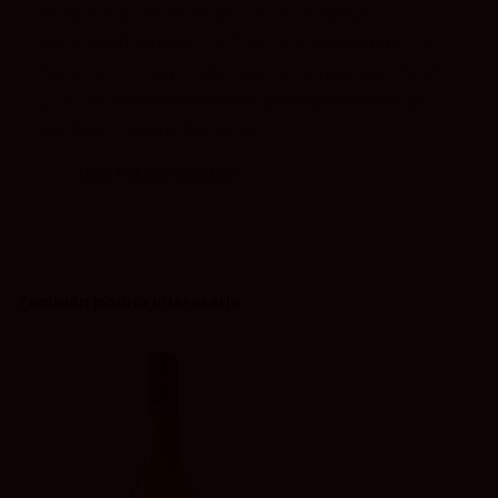
denominación Rueda, con su bodega
establecida desde 1935 en la localidad de La
Seca. Con una producción que representa el
20% de la denominación, principalmente de
verdejo, Cuatro Rayas es ...
Ver información
También podría interesarle