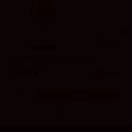
4.2
vivino
Blas Muñoz Chardonnay 2025
Viñedos y Bodegas Muñoz
15,50 €
x6
14.73 €
Añadir