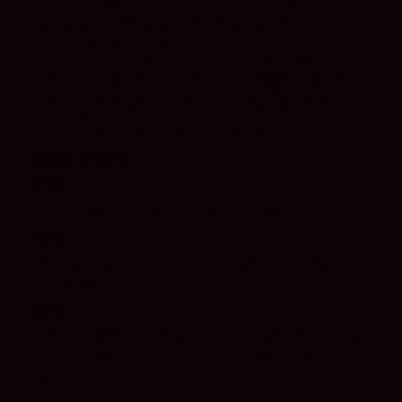
La uva se vendimia de forma manual y diurna. El vino
fermenta en barricas de roble francés Allier y
americano, donde permanece 6 meses sobre sus lías.
Este trabajo aporta volumen, untuosidad y matices de
crianza, manteniendo la expresión aromática del
Verdejo. El resultado es un blanco estructurado,
equilibrado y con buena amplitud en boca.
Notas de cata
Vista:
Color amarillo limón intenso, limpio y brillante.
Nariz:
Limpio y amplio, con aromas tostados, fruta madura y
notas de boj.
Boca:
Cremoso, amplio y equilibrado, con buena estructura,
untuosidad y notas finales de vainilla y balsámicos.
Maridaje