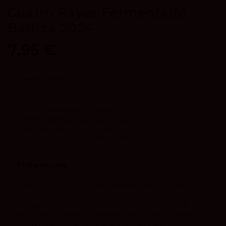
Cuatro Rayas Fermentado
Barrica 2024
7,95 €
IVA incluido
91
Peñín
3.6
vivino
Envíos a la Península en 24/48h.
ENVIO GRATIS
para pedidos de más de 120 euros.
Los
PACKS
tienen envío gratuito.
Envíos a Baleares disponibles
(Consultar condiciones).
Ficha de cata
Cuatro Rayas Fermentado en Barrica es un vino
blanco D.O. Rueda elaborado por Bodega Cuatro
Rayas con 100% Verdejo. Procede de viñedos de más
de 30 años y ofrece una interpretación más amplia,
cremosa y gastronómica de esta variedad.