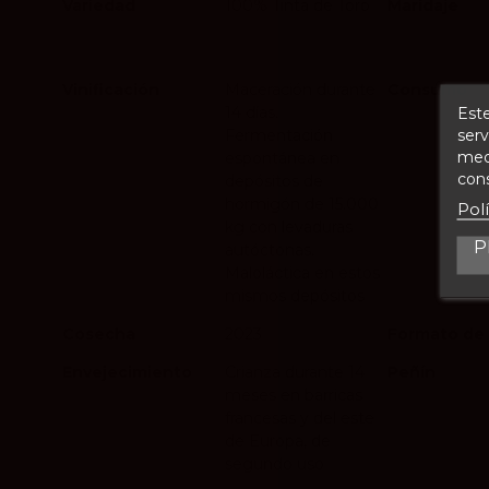
Variedad
100% Tinta de Toro
Maridaje
Vinificación
Maceración durante
Consumo
14 días.
Este
serv
Fermentación
medi
espontánea en
cons
depósitos de
hormigón de 15.000
Pol
kg con levaduras
P
autóctonas.
Maloláctica en estos
mismos depósitos
Cosecha
2023
Formato de 
Envejecimiento
Crianza durante 14
Peñín
meses en barricas
francesas y del este
de Europa, de
segundo uso