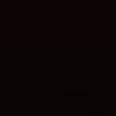
 de beber.
cia que lo hace inolvidable.
Sobre Matsu
Descubre Matsu, el apasion
ón de
Toro
Denominación de Origen Tor
que significa
"esperar"
, ref