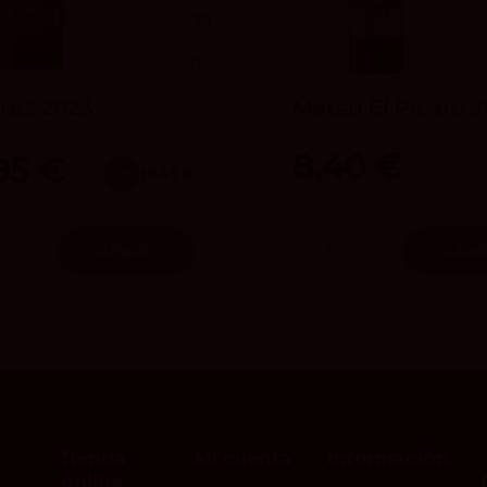
94
Peñín
4
vivino
rez 2023
Matsu El Pícaro 
eso La Monja
Matsu
8,40 €
95 €
x6
19.45 €
Añadir
Añad
Tienda
Mi cuenta
Información
online