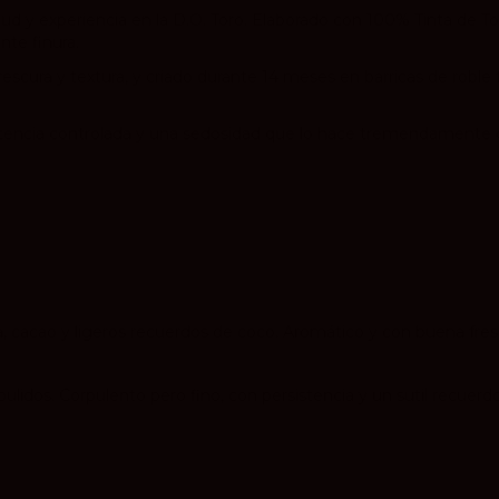
entud y experiencia en la D.O. Toro. Elaborado con 100% Tinta d
nte finura.
cura y textura, y criado durante 14 meses en barricas de roble 
otencia controlada y una sedosidad que lo hace tremendamente 
a, cacao y ligeros recuerdos de coco. Aromático y con buena fres
ulidos. Corpulento pero fino, con persistencia y un sutil recuerdo 