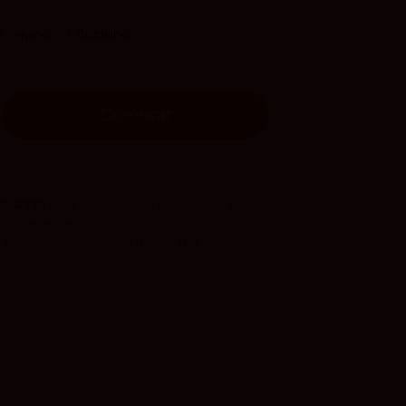
ido
4
vivino
91
Suckling
Comprar
 la Península en 24/48h.
GRATIS
para pedidos de más de 120 euros.
CKS
tienen envío gratuito.
 Baleares disponibles
(Consultar condiciones).