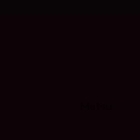
91
Matsu
Descubre Matsu, el apas
histórica Denominación
de una palabra japonesa 