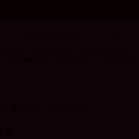
Code: 2asREBAJAS
-12% OFF en todos los productos /
lancos
Rosados
Espumosos
Vermouths
PACKS
Gourmet
u El Recio 2023
0 €