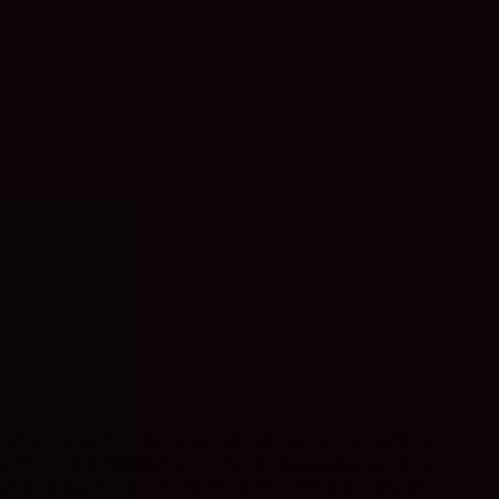
ante proyecto vitivinícola de Vintae en la histórica
o. El nombre
"Matsu"
proviene de una palabra japonesa
lejando la paciencia y el respeto por los tiempos naturales