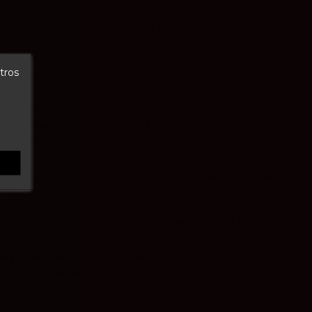
de este proyecto.
dición de no intervención en el vino y por sus viñedos
l. Con condiciones climáticas únicas, como baja humedad
idad de tratamientos químicos se minimiza, promoviendo
tros
biodinámica.
iñedos son incluso prefiloxéricos, escapando a la
a gracias a sus suelos arenosos. Vintae selecciona
a variedad Tinta de Toro, de entre 80 y 100 años, con
cultivados según las prácticas tradicionales locales y
ámica.
la potencia y personalidad característica de la Tinta de
tensidad con una elegancia y suavidad que los hace
antes del buen vino. Dirigidos por el enólogo Raúl Acha,
n la esencia tradicional de la región, adaptada para
rnos.
s Matsu en Devinoavino.es y descubre cómo cada botella
por la naturaleza y la pasión por la viticultura en Toro.