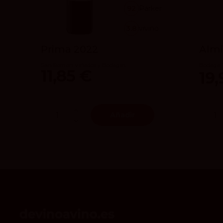
92
Parker
3.8
vivino
Prima 2022
Almi
San Román Viñedos y Bodegas
Bodega T
11,85 €
19,
Añadir