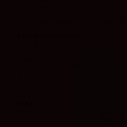
🍖 Asados castellanos
🍲 Guisos tradicionales
🧀 Quesos curados
Perfecto para quienes buscan un vino potente pero fácil
🌟 Por qué comprar este vino
✔ 100% Tinta de Toro de viñas viejas
✔ 14 meses en roble francés
✔ Fermentación en hormigón para mayor frescura
✔ Viticultura biodinámica
✔ Potencia y suavidad en equilibrio
Matsu El Recio es Toro con carácter, pero con una elegan
Detalles
Tipo
Tinto
Denominaci
Origen