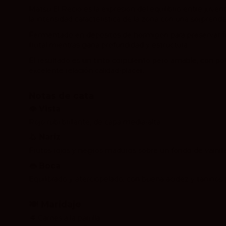
Matsu El Recio es la expresión del equilibrio entre juv
la intensidad característica de la zona con una sorprende
Fermentado en depósitos de hormigón para preservar fres
frutal mientras gana profundidad y estructura.
El resultado es un tinto corpulento pero amable, con p
excelente relación calidad-placer.
Notas de cata
👁 Vista
Rojo rubí brillante, de capa media-alta.
👃 Nariz
Frutos rojos y negros maduros sobre un fondo de vainill
👄 Boca
Equilibrado y aterciopelado, con buena acidez y taninos p
🍽 Maridaje
🥩 Carnes a la parrilla