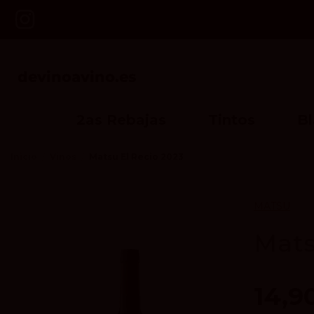
2as Rebajas
Tintos
B
Inicio
Vinos
Matsu El Recio 2023
MATSU
Mats
14,9