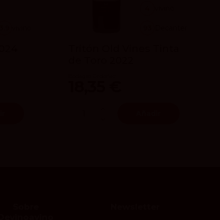
4
vivino
3.9
vivino
93
Decanter
2024
Tritón Old Vines Tinta
de Toro 2022
Bodegas Ordóñez
18,35 €
ir
Añadir
Sobre
Newsletter
Devinoavino