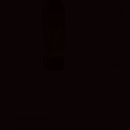
IVA inclu
90
Peñín
Envíos a
ENVIO 
Los
PA
Envíos a
Ficha de cata
Potencia serena y elegancia de Toro