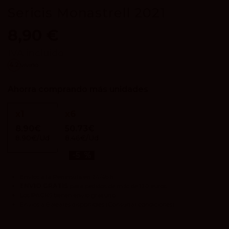
Sericis Monastrell 2021
8,90 €
IVA incluido
4.2
vivino
Ahorra comprando más unidades
x
1
x
6
8.90€
50.73€
8.90€/Ud
8.46€/Ud
-5 %
Envíos a la Península en 24/48h.
ENVIO GRATIS
para pedidos de más de 120 euros.
Los
PACKS
tienen envío gratuito.
Envíos a Baleares disponibles
(Consultar condiciones).