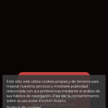
Variedad
100% Monastrell
Maridaje
Perfecto con carnes rojas, carnes
de caza, guisos, platos especiados
y quesos fuertes
Vinificación
Maceración prefermentativa a
baja temperatura durante 3-4
días, adición de levaduras
seleccionadas controlando la
fermentación a 26ºC de
temperatura máxima. Descube
después de 21 días en maceración
Consumo
Se recomienda servir a 16 ºC
Cosecha
2021
Formato de botella
750 ml
Este sitio web utiliza cookies propias y de terceros para
Envejecimiento
durante un mínimo de 14 meses
mejorar nuestros servicios y mostrarle publicidad
en Crianza en barricas nuevas de
relacionada con sus preferencias mediante el análisis de
roble francés
-10€ EXTRA
sus hábitos de navegación. Para dar su consentimiento
vivino
4.2
sobre su uso pulse el botón Acepto.
en primer pedido
Política de cookies