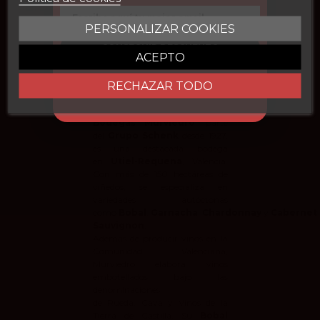
En stock
50 Artículos
Email
PERSONALIZAR COOKIES
CONSEGUIR DESCUENTO
ACEPTO
Sobre Murviedro
RECHAZAR TODO
Bodegas Murviedro
, parte
del
Grupo Schenk
desde 1927,
es una destacada bodega
en
Utiel-Requena
, Valencia.
Con más de 150 hectáreas de
viñedos, se especializa en
variedades autóctonas
como
Bobal
,
Garnacha
,
Chardonnay
y
Cabernet
Sauvignon
.
Además de producir vinos en la
Comunidad Valenciana,
Murviedro elabora vinos
embotellados bajo las
denominaciones
de
Rueda
,
Cava
y
Vinos de la
Tierra de Castilla
. Su
Bobal