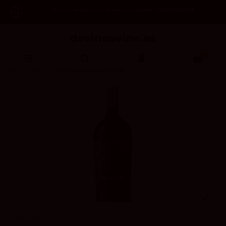
Code: 2asREBAJAS
-12% OFF en todos los productos /
0
Inicio
Vinos
Sericis Monastrell 2021
MURVIEDRO