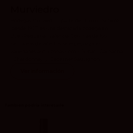
Murviedro
Bodegas Murviedro , parte del Grupo Schenk
desde 1927, es una destacada bodega en
Utiel-Requena , Valencia. Con más de 150
hectáreas de viñedos, se especializa en
variedades autóctonas como Bobal , Garnacha
, Chardonnay y Cabernet Sauvignon . ...
Ver información
También podría interesarle