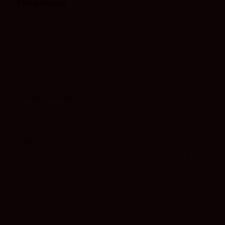
Ficha de cata
Sericis Monastrell es un vino tinto D.O.P. Alicante
elaborado por Bodegas Murviedro con 100%
Monastrell procedente de viñas viejas. Su crianza
mínima de 14 meses en barricas nuevas de roble
francés aporta estructura, complejidad y un carácter
sedoso, manteniendo la expresión mediterránea de
esta variedad.
Notas de cata
Vista:
Color rojo intenso con tonos púrpura.
Nariz:
Aroma de intensidad alta, con protagonismo de fruta
muy madura sobre un fondo de roble tostado
elegante.
Boca:
Carnoso y complejo, con paso de boca untuoso,
taninos equilibrados y un final torrefacto.