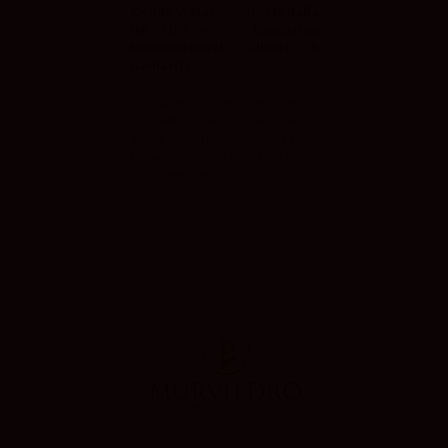
Cepas Viejas
ganó la
Medalla
de Oro
en el
Concurso
Internacional Gilbert &
Gaillard
en 2017.
Descubre los vinos de
Bodegas
Murviedro
en
Devinoavino
,
donde la tradición suiza se
encuentra con la excelencia del
vino valenciano.