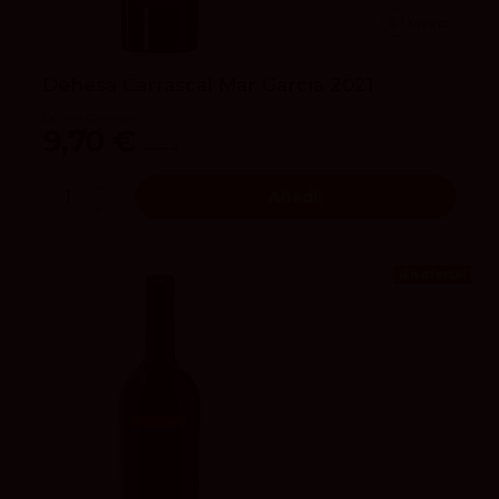
4.1
vivino
Dehesa Carrascal Mar García 2021
Dehesa Carrascal
9,70 €
10,95 €
Añadir
¡En oferta!