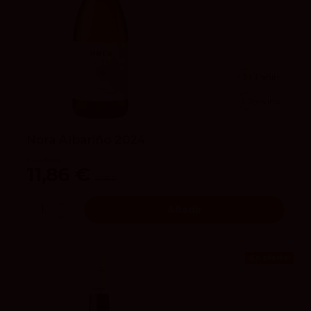
91
Peñín
3.9
vivino
Nora Albariño 2024
Viña Nora
11,86 €
13,95 €
Añadir
¡En oferta!