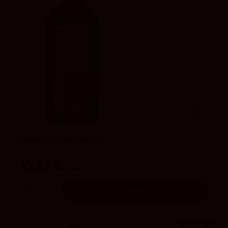
90
Peñín
Vermouth Lucendo
Selección Lucendo
15,21 €
16,90 €
Añadir
¡En oferta!