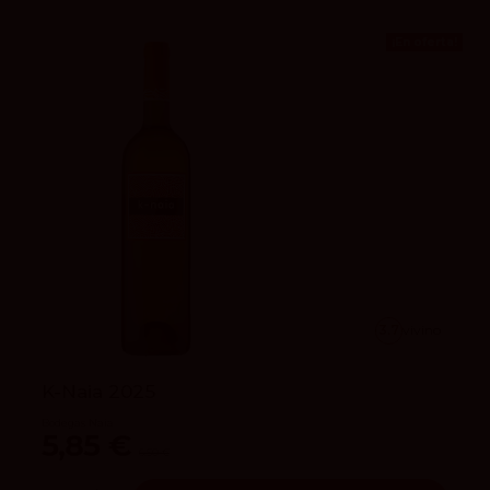
¡En oferta!
3.7
vivino
K-Naia 2025
Bodegas Naia
5,85 €
6,50 €