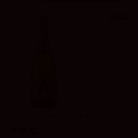
¡En oferta!
3.8
vivino
Cava Arts de Luna Organic Brut
Murviedro
7,16 €
7,95 €