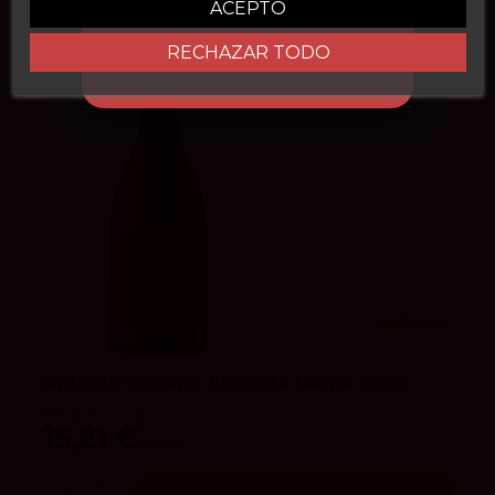
ACEPTO
¡En oferta!
RECHAZAR TODO
4.2
vivino
Antonio Serrano Etiqueta Negra 2020
Bodegas Antonio Serrano
15,21 €
16,90 €
Añadir