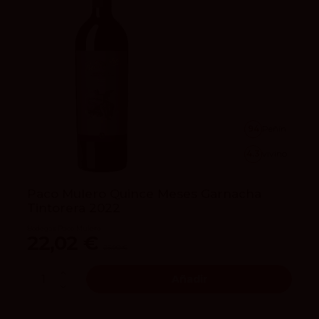
94
Peñín
4.3
vivino
Paco Mulero Quince Meses Garnacha
Tintorera 2022
Bodegas Paco Mulero
22,02 €
25,90 €
Añadir