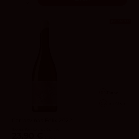
¡En oferta!
94
Parker
96
Tim Atkin
Carrasviñas Félix 2022
Bodegas Félix Lorenzo Cachazo
23,90 €
27,90 €