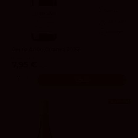
3.9
vivino
90
Tim Atkin
93
Decanter
Cerro Añón Crianza 2022
Bodegas Olarra
7,95 €
8,95 €
Añadir
¡En oferta!