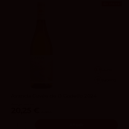
¡En oferta!
3.9
vivino
91
Suckling
Avancia Cuvée de O Godello 2024
Bodegas Avancia
20,25 €
22,50 €
Añadir