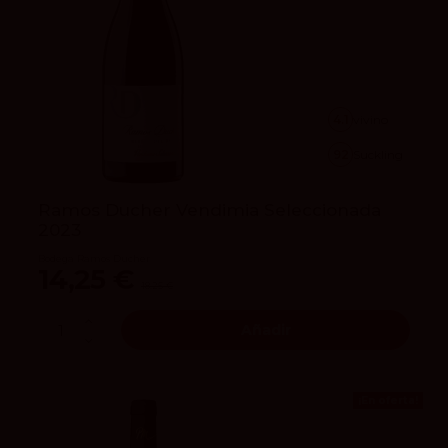
4.1
vivino
92
Suckling
Ramos Ducher Vendimia Seleccionada
2023
Bodega Ramos Ducher
14,25 €
18,25 €
Añadir
¡En oferta!