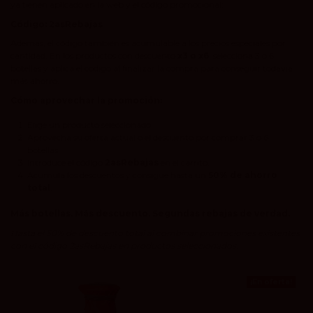
ya tienen aplicado en la web y el código promocional:
Código: 2asRebajas
Además, el código también es acumulable a los precios especiales por
cantidad. En los productos con descuento
x3 o x6
, selecciona 3 o 6
botellas y aplica el código al finalizar la compra para conseguir todavía
más ahorro.
Cómo aprovechar la promoción:
Elige un producto seleccionado.
Aprovecha su oferta actual o el descuento por comprar 3 o 6
botellas.
Introduce el código
2asRebajas
en el carrito.
Acumula los descuentos y consigue hasta un
50% de ahorro
total
.
Más botellas. Más descuento. Segundas rebajas de verdad.
Hasta el 50% de descuento total al combinar promociones existentes
con el código 2asRebajas en productos seleccionados.
¡En oferta!