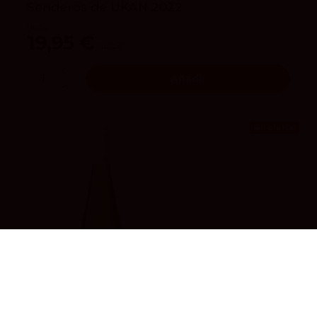
Senderos de UKAN 2022
UKAN
19,95 €
21,25 €
Añadir
¡En oferta!