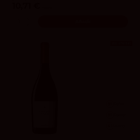
10,71 €
11,90 €
Añadir
¡En oferta!
91
Peñín
91
Parker
4.1
vivino