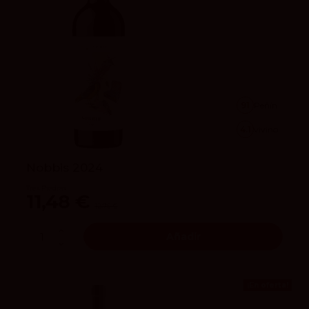
91
Peñín
4.1
vivino
Nobbis 2024
Tres Piedras
11,48 €
12,75 €
Añadir
¡En oferta!