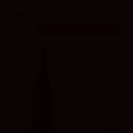
Rosé 2025
Quinta de Aves
7,97 €
8,85 €
Añadir
¡En oferta!
94
Peñín
92
Parker
4.1
vivino