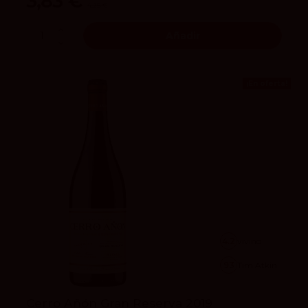
3,83 €
4,25 €
Añadir
¡En oferta!
4.2
vivino
93
Tim Atkin
Cerro Añón Gran Reserva 2019