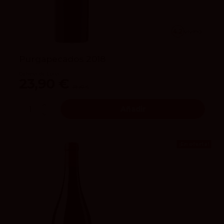
4.2
vivino
Purgapecados 2018
Dehesa de Luna
23,90 €
38,90 €
Añadir
¡En oferta!