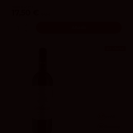
Bodegas Olarra
17,50 €
19,50 €
Añadir
¡En oferta!
3.7
vivino
90
Suckling