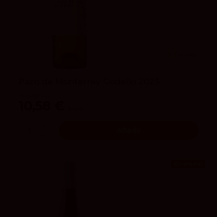
3.7
vivino
Pazo de Monterrey Godello 2025
Pazos del Rey
10,58 €
11,75 €
Añadir
¡En oferta!