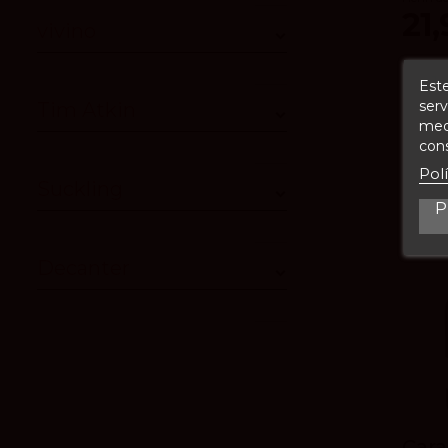
21,
vivino
Este
serv
Tim Atkin
medi
cons
Pol
Suckling
P
Decanter
Cara