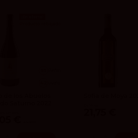
¡En oferta!
Producto rebajado
93
Peñín
4.2
vivino
 de los Abuelos
Sofia de Moya 20
do Saturno 2022
De Moya
21,75 €
los Abuelos
,05 €
24,50 €