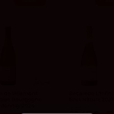
Añadir
Añad
3.9
vivino
i de Villamont
Recaredo L'Infini
stige Bourgogne
Brut Nature 202
rdonnay 2024
Recaredo
 Villamont