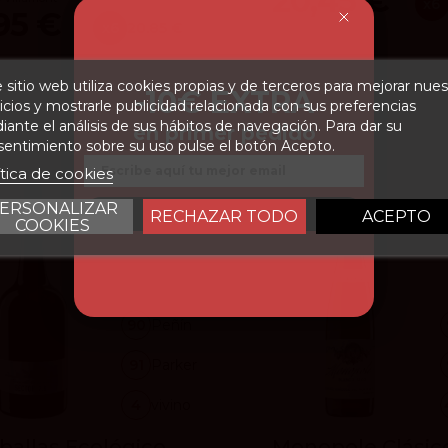
20,45 €
x6
95 €
x6
20.85 €
Añadir
Añad
 sitio web utiliza cookies propias y de terceros para mejorar nues
-10€ EXTRA
icios y mostrarle publicidad relacionada con sus preferencias
ante el análisis de sus hábitos de navegación. Para dar su
en primer pedido
entimiento sobre su uso pulse el botón Acepto.
Email
ítica de cookies
ERSONALIZAR
CONSEGUIR DESCUENTO
RECHAZAR TODO
ACEPTO
COOKIES
90
Peñín
91
Parker
4
vivino
ballas Ecológico
Monopole Clásic