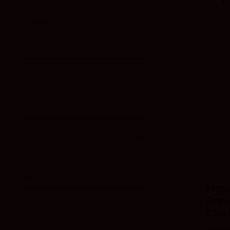
Viura
1
Xarello
1
Precio
20-30 €
16
Parker
91
94
Peñín
Henr
Pre
Cha
90
94
Henri de