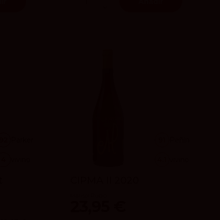
ir
Añadir
92
Parker
91
Peñín
4
vivino
4.1
vivino
t
CIPMA II 2020
3
Marisol Rubio
23,95 €