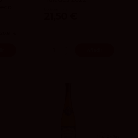
Seco
Bodegas Naia
21,50 €
20.81 €
ir
Añadir
94
Peñín