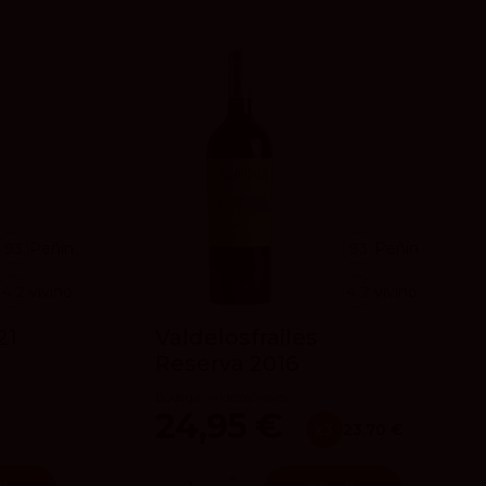
93
Peñín
93
Peñín
4.2
vivino
4.2
vivino
21
Valdelosfrailes
Reserva 2016
Bodega Valdelosfrailes
24,95 €
x3
23.70 €