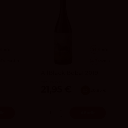
Peñín
91
Peñín
Decanter
4.3
vivino
3
AllBlack Bobal 2019
AllBlack Wines
21,95 €
x3
20.85 €
ir
Añadir