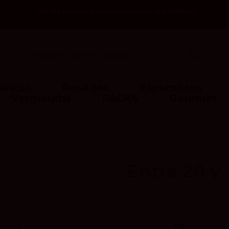
Code: 2asREBAJAS
-12% OFF en todos los productos /
lancos
Rosados
Espumosos
Vermouths
PACKS
Gourmet
Entre 20 y