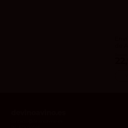
Enví
de A
Bodega 
22
V
contacto@devinoavino.es
Tel.:
621036866