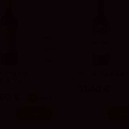
93
Peñín
94
Parker
92
4.2
vivino
90
 Imperial
Emilio Moro 202
rva 2020
Bodega Emilio Moro
21,40 €
Imperial
,90 €
x3
28.41 €
Añadir
Añad