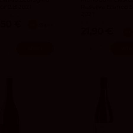
or 2.8 2021
Reserva Blanco 
2021
s Caraballas
,50 €
Bodegas CVNE
x6
23.28 €
21,90 €
x3
Añadir
Añad