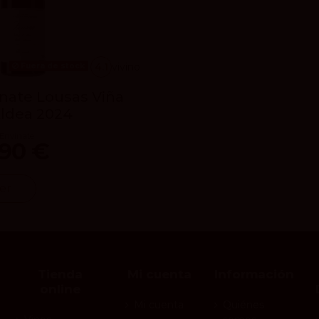
4.1
vivino
Fuera de stock
nate Lousas Viña
ldea 2024
Envínate
,90 €
er
Tienda
Mi cuenta
Información
online
Mi cuenta
Quiénes