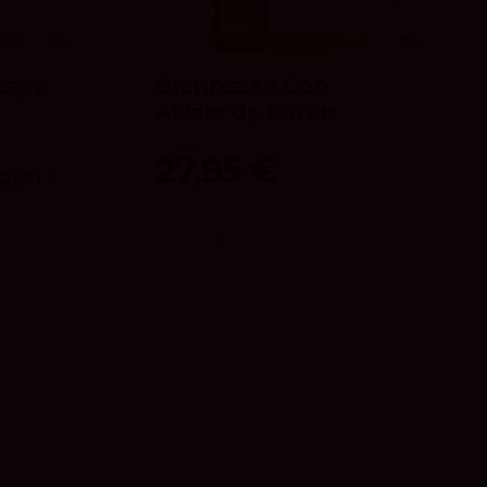
4.1
vivino
4.1
vivino
Fuera de stock
Azaya
Granbazán Don
Álvaro de Bazán
Bodega Granbazán
27,95 €
22.71 €
Ver