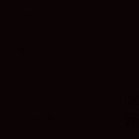
Borgoña - Francia
1
Cigales
1
Corpinnat
1
IGP Castilla y León
2
Rias Baixas
1
Ribera del Duero
2
Rioja
2
más
Uva principal
Bobal
2
Pago
Chardonnay
1
Viñe
Mencía
1
Pago de 
22
Pedro Ximénez
1
Tempranillo
4
Verdejo
2