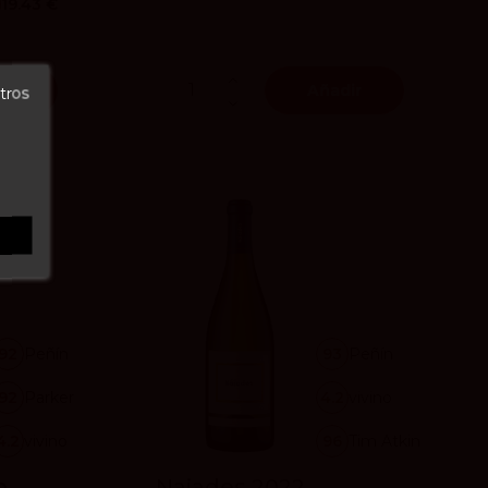
19.43 €
ir
Añadir
tros
92
Peñín
93
Peñín
92
Parker
4.2
vivino
4.2
vivino
96
Tim Atkin
o
Naiades 2022