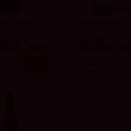
Fuera de stock
eza Lobera
Valduero Finca 
nza 2022
2017
 Antonio Serrano
Bodegas Valduero
,50 €
23,90 €
x3
25.17 €
x6
Añadir
Ver