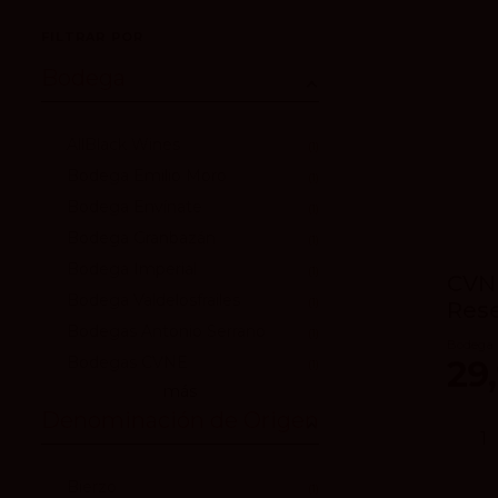
FILTRAR POR
Bodega
AllBlack Wines
1
Bodega Emilio Moro
1
Bodega Envínate
1
Bodega Granbazán
1
Bodega Imperial
1
CVNE
Bodega Valdelosfrailes
1
Rese
Bodegas Antonio Serrano
1
Bodega 
29
Bodegas CVNE
1
más
Denominación de Origen
Bierzo
1